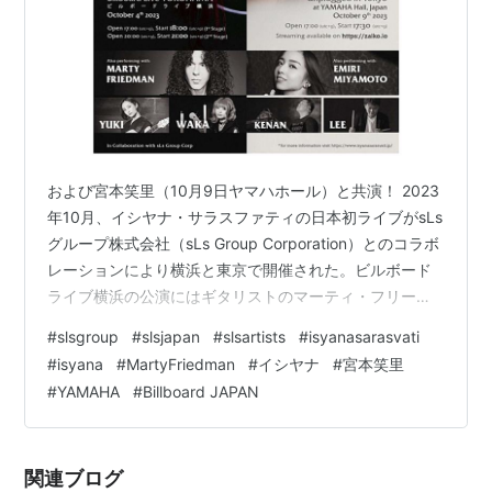
および宮本笑里（10月9日ヤマハホール）と共演！ 2023
年10月、イシヤナ・サラスファティの日本初ライブがsLs
グループ株式会社（sLs Group Corporation）とのコラボ
レーションにより横浜と東京で開催された。ビルボード
ライブ横浜の公演にはギタリストのマーティ・フリード
マンが参加、ヤマハホールの公演にはヴァイオリニスト
#
slsgroup
#
slsjapan
#
slsartists
#
isyanasarasvati
の宮本笑里が参加し、イシヤナとのセッションを国内外
#
isyana
#
MartyFriedman
#
イシヤナ
#
宮本笑里
のオーディエンスに向けて披露した。 2023年10月、イ
#
YAMAHA
#
Billboard JAPAN
シヤナ・サラスファティ、初の日本コンサートが、sLsグ
ループ株式会社（sLs Group Corporation）とのコラボレ
ーションにより横浜と東京にて開催…
関連ブログ