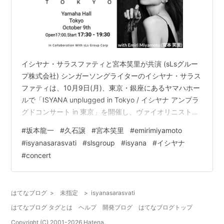
イシヤナ・サラスファティと宮本笑里が共演 (sLsグルー
プ株式会社) シンガーソングライターのイシヤナ・サラス
ファティは、10月9日(月)、東京・銀座にあるヤマハホー
ルで「ISYANA unplugged in Tokyo / イシヤナ アンプラ
グドコンサート in 東京」を開催し、ヴァイオリニストの
宮本笑里と共演した。 同公演はライブストリーミングも
#
坂本龍一
#
久石譲
#
宮本笑里
#
emirimiyamoto
行われ、日本全国のみならず世界中から視聴された。 ア
#
isyanasarasvati
#
slsgroup
#
isyana
#
イシヤナ
ーカイブされているため、16日まで視聴可能。
#
concert
https://slsgroup.zaiko.io/item/358559 宮本笑里氏がゲ
スト出演 イシヤナ・サラスファティが行う「ISYANA
un…
はてなブログ
>
未指定
>
isyanasarasvati
はてなブログ タグとは
ヘルプ
開発ブログ
はてなブログトップ
Copyright (C) 2001-
2026
Hatena.