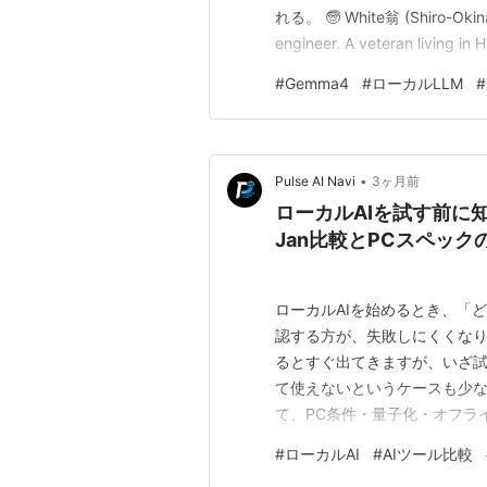
れる。 🧓 White翁 (Shiro-Okina):
engineer. A veteran living in
grandpa who explain…
#
Gemma4
#
ローカルLLM
#
•
Pulse AI Navi
3ヶ月前
ローカルAIを試す前に知っ
Jan比較とPCスペック
ローカルAIを始めるとき、「
認する方が、失敗しにくくなります。
るとすぐ出てきますが、いざ試
て使えないというケースも少な
て、PC条件・量子化・オフライ
ーカルAIとは、AIモデルをク
#
ローカルAI
#
AIツール比較
ChatGPTやClaudeはイ