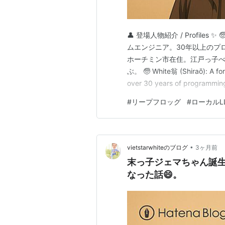
👤 登場人物紹介 / Profil
ムエンジニア。30年以上のプ
ホーチミン市在住。江戸っ子
ぶ。 🧓 White翁 (Shiraō): A for
over 30 years of programming e
in Ho Chi M…
#
リープフロッグ
#
ローカルL
•
vietstarwhiteのブログ
3ヶ月前
末っ子ジェマちゃん誕
なった話😄。