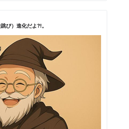
蛙跳び）進化だよ?!。