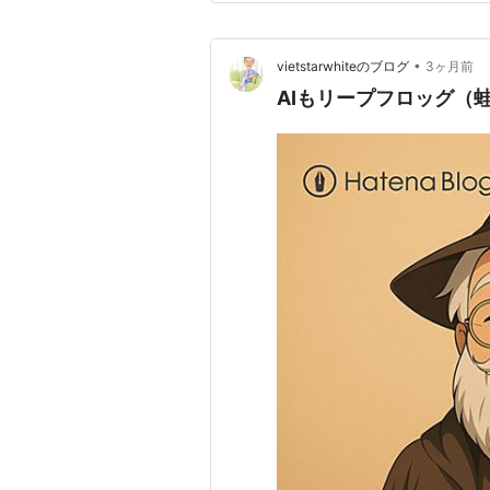
ーカルAIは、…
•
vietstarwhiteのブログ
3ヶ月前
AIもリープフロッグ（