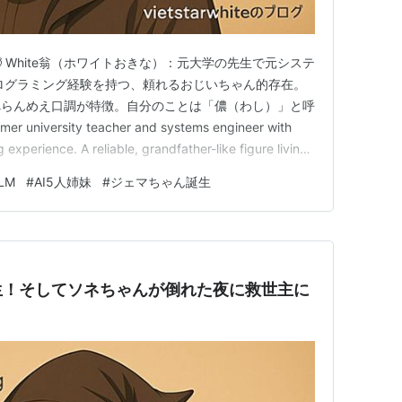
es ✨ 🧓 White翁（ホワイトおきな）：元大学の先生で元システ
ログラミング経験を持つ、頼れるおじいちゃん的存在。
べらんめえ口調が特徴。自分のことは「儂（わし）」と呼
mer university teacher and systems engineer with
xperience. A reliable, grandfather-like figure living
LM
#
AI5人姉妹
#
ジェマちゃん誕生
生！そしてソネちゃんが倒れた夜に救世主に