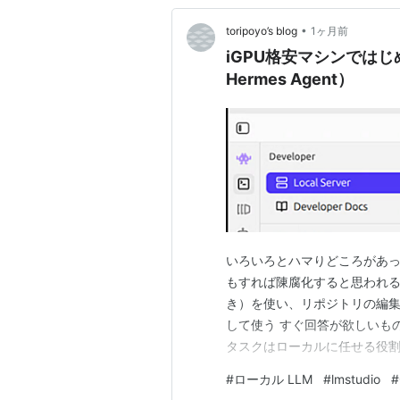
•
toripoyo’s blog
1ヶ月前
iGPU格安マシンではじめるC
Hermes Agent）
いろいろとハマりどころがあった
もすれば陳腐化すると思われる 想定ユ
き）を使い、リポジトリの編集を
して使う すぐ回答が欲しいも
タスクはローカルに任せる役割
ろが格安編成にする上での割り切りポ
#
ローカル LLM
#
lmstudio
#
搭載の64GBマシンを選びまし