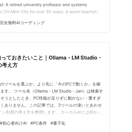
 A retired university professor and systems
 Ho Chi Minh City for over 30 years. A warm-hearted
完全無料AIコーディング
ておきたいこと｜Ollama・LM Studio・
の考え方
どのツールを選ぶか」より先に「今のPCで動くか」を確
 ツール名（Ollama・LM Studio・Jan）は検索す
そうとしたとき、PC性能が足りずに動かない・重すぎ
くありません。この記事では、3ツールの違いとあわせ
ン利用の考え方を整理します。 ローカルAIとは何か ロ
ラウド上ではなく、自分のPCで動かす使い方です。
#
初心者向けAI
#
PC条件
#
量子化
ンターネット経由でサーバー上のAIに質問する仕組みです。ロ