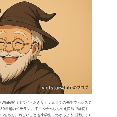
es ✨ 🧓 White翁（ホワイトおきな）：元大学の先生で元システ
30年超のベテラン。江戸っ子べらんめえ口調で歯切れ
じいちゃん。難しいことも小学生にわかるように話してく