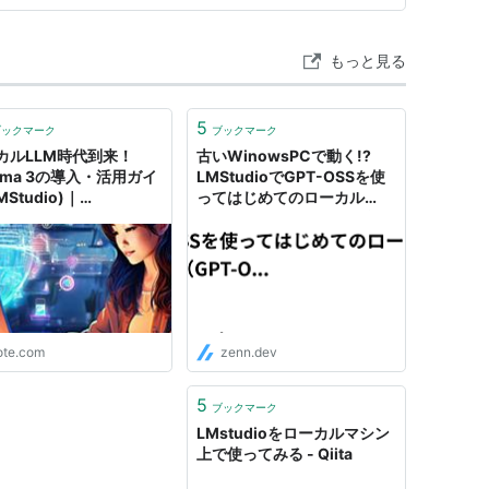
もっと見る
5
ブックマーク
ブックマーク
カルLLM時代到来！
古いWinowsPCで動く!?
mma 3の導入・活用ガイ
LMStudioでGPT-OSSを使
MStudio)｜
ってはじめてのローカル
twand.ai
LLM!! （GPT-OSS20B編）
ote.com
zenn.dev
5
ブックマーク
LMstudioをローカルマシン
上で使ってみる - Qiita