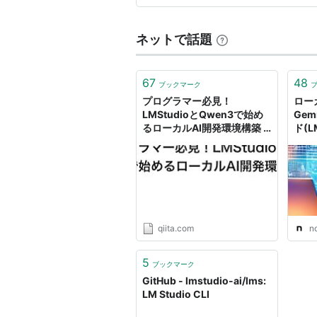
ネットで話題
67
48
ブックマーク
プログラマー必見！
ロー
LMStudioとQwen3で始め
Ge
るローカルAI開発環境構築 -
ド(L
Qiita
swif
qiita.com
n
5
ブックマーク
GitHub - lmstudio-ai/lms:
LM Studio CLI