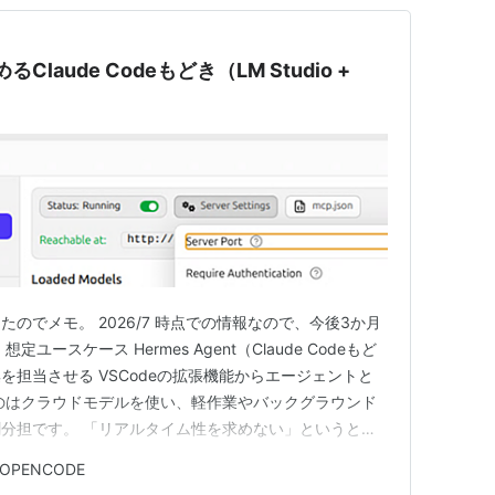
laude Codeもどき（LM Studio +
のでメモ。 2026/7 時点での情報なので、今後3か月
ースケース Hermes Agent（Claude Codeもど
担当させる VSCodeの拡張機能からエージェントと
のはクラウドモデルを使い、軽作業やバックグラウンド
分担です。 「リアルタイム性を求めない」というとこ
イントです。 マシン選定 私はRyzen AI HX 370
OPENCODE
た。 iGPUがそれなりに強力なマシンなら何でもいい…