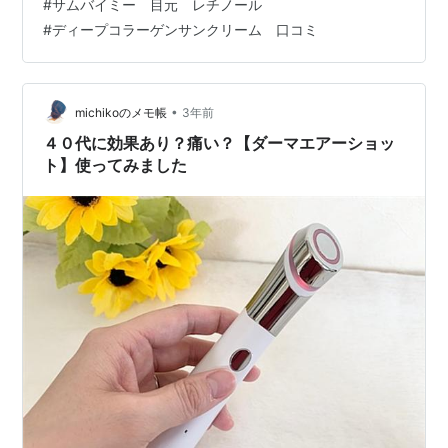
#
サムバイミー 目元 レチノール
#
ディープコラーゲンサンクリーム 口コミ
•
michikoのメモ帳
3年前
４０代に効果あり？痛い？【ダーマエアーショッ
ト】使ってみました