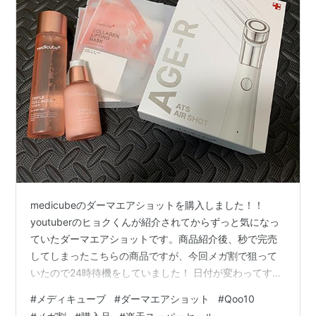
medicubeのダーマエアショットを購入しました！！
youtuberのヒョクくんが紹介されてからずっと気になっ
ていたダーマエアショットです。商品紹介後、秒で完売
してしまったこちらの商品ですが、今回メガ割で狙って
いたので24時待機をしていました！ 日付が変わってすぐ
にQoo10へ。無事に購入できました。 24,800円！！ ギ
#
メディキューブ
#
ダーマエアショット
#
Qoo10
フトはトナー・セラム・パックでした！！ リンク 後日見