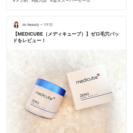
#
メガ割
#
購入品
#
楽天スーパーセール
てみると予約販売しているようです。 自宅でダーマエア
ショットが体験できるということでとても驚きですし、
とても楽しみにしています。 使ってみたらレビューしま
す！ https://m.qoo10.jp/su/133047…
•
ss-beauty
5年前
【MEDICUBE（メディキューブ）】ゼロ毛穴パッ
ドをレビュー！