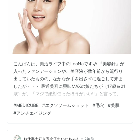
こんばんは、美活ライフ中のLeoNaです🌙 『美容針』が
入ったファンデーションや、美容液が数年前から流行り
出していたものの、なかなか手を出さずに過ごして来ま
したが・・・ 最近美容に興味MAXの娘たちが（17歳＆21
歳）が、「マジで絶対使ったほうがいい‼️」と言って、す
すめてきた美容液についてお話ししたいと思います🙋‍♀️ 娘
#
MEDICUBE
#
エクソソームショット
#
毛穴
#
美肌
たちが、若い子に人気の最新美容コスメの情報を共有し
#
アンチエイジング
てくれるので、ますます楽しくなってきました♥️ 年齢的
に合わないものもありますが、私が使っても効果がある
ものも多いので、どんどん紹介させて頂きたいと思いま
す🙌🏻 最後まで、お付き合いよろしくお願いします😊 最
•
お仕事大好き系女子れいなちゃん
2年前