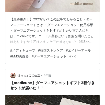
【最終更新日】2023/3/21 この記事でわかること・ダー
マエアーショットとは ・ダーマエアーショット使用感想
・ダーマエアーショットをおすすめしたい方こんにち
は、michikoです。ニードル美容という言葉を聞いたこと
はありますか？私はスキンケアが好きなので、雑誌や
SNS、動画サイトをみてずっと気になっていました。気
#
メディキューブ
#
韓国スキンケア
#
エイジーアール
になってはいたものの、痛そうなイメージがあり、手を
#
EMS美顔器
#
ダーマエアーショット
#
PR
つけずにいました。しかしこの度、medicube様より商品
を提供していただき、ニードル美容を試すことができま
した。本当にありがとうございます。毛穴が小さくなる
と話題の美顔器、「ダーマエアーショット」を使ってみ
•
ほっちょこの生活
4年前
ました！商品の特徴をご…
【medicube】ダーマエアショットギフト3種付き
セットが届いた！！