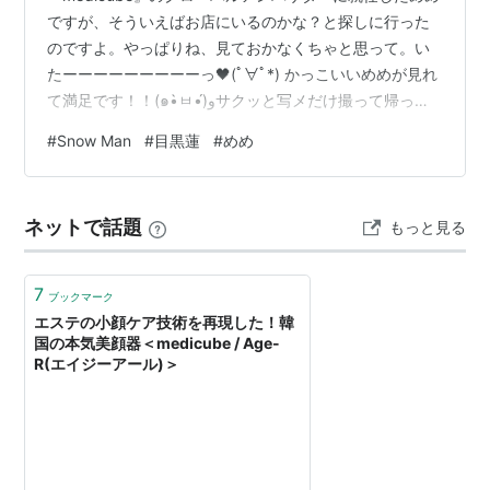
ですが、そういえばお店にいるのかな？と探しに行った
のですよ。やっぱりね、見ておかなくちゃと思って。い
たーーーーーーーーーっ🖤(ﾟ∀ﾟ*) かっこいいめめが見れ
て満足です！！(๑•̀ㅂ•́)وサクッと写メだけ撮って帰って
きた(笑) ランキング参加中gooからきました ランキング
#
Snow Man
#
目黒蓮
#
めめ
参加中アイドル
ネットで話題
もっと見る
7
ブックマーク
エステの小顔ケア技術を再現した！韓
国の本気美顔器＜medicube / Age-
R(エイジーアール)＞