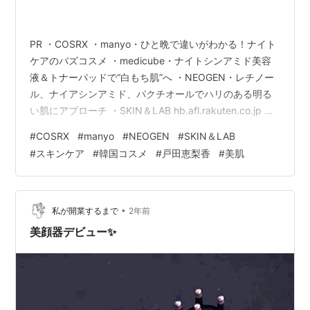
PR ・COSRX ・manyo・ひと晩で違いがわかる！ナイト
ケアのバズコスメ ・medicube・ナイトシンアミド美容
液＆トナーパッドで“白もち肌”へ ・NEOGEN・レチノー
ル、ナイアシンアミド、パクチオールでハリのある明る
い肌にアプローチ ・SKIN＆LAB hb.afl.rakuten.co.jp ラ
ンキング参加中【公式】2024年開設ブログ ランキング参
#
COSRX
#
manyo
#
NEOGEN
#
SKIN＆LAB
加中初心者グループ
#
スキンケア
#
韓国コスメ
#
戸田恵梨香
#
美肌
•
私が開業するまで
2年前
美顔器デビュー✨