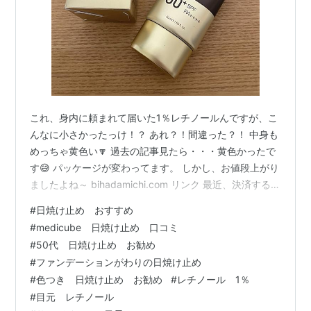
これ、身内に頼まれて届いた1％レチノールんですが、こ
んなに小さかったっけ！？ あれ？！間違った？！ 中身も
めっちゃ黄色い🔽 過去の記事見たら・・・黄色かったで
す😅 パッケージが変わってます。 しかし、お値段上がり
ましたよね～ bihadamichi.com リンク 最近、決済すると
きこんな高かったっけ！？ って思うことしばしばです。
#
日焼け止め おすすめ
このレチノールはDAIGOさんお勧めで知ったのですが、
#
medicube 日焼け止め 口コミ
親が気に入ってたまにに使ってます。 ただ、その前に
#
50代 日焼け止め お勧め
「日焼け止めを塗れ－－－！それがなにより1番大事だー
#
ファンデーションがわりの日焼け止め
ー！」って言ってもなかなか聞いてくれない😫 どんな高
#
色つき 日焼け止め お勧め
#
レチノール 1％
価なクリーム塗ってたとしても､日焼け止め塗らずに炎天
#
目元 レチノール
下の…