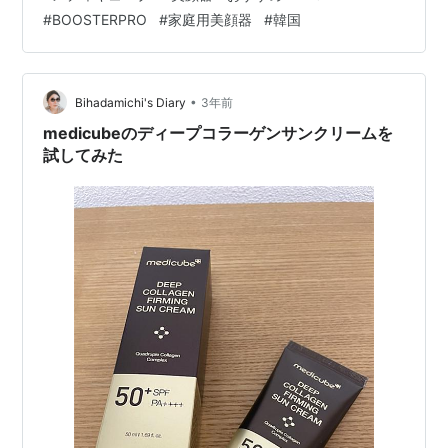
わずに試せる”というアプリで 電気バリブラシをレンタル
#
BOOSTERPRO
#
家庭用美顔器
#
韓国
したことがあったんですが、こちらも好きだった 気持
ち、引き締まるよね～！ちょっとすっきりするよね～の
レベルでした。 こんなやつ↓ でも、お高くて10万は超え
る・・・ もちろん庶民には手が届きにくいのです泣 美容
•
Bihadamichi's Diary
3年前
健康 ダイエット…
medicubeのディープコラーゲンサンクリームを
試してみた