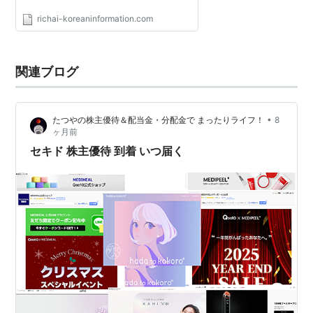
richai-koreaninformation.com
関連ブログ
•
たつやの株主優待＆配当金・分配金で まったりライフ！
8
ヶ月前
セキド 株主優待 到着 いつ届く