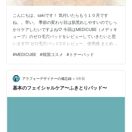
こんにちは、sakiです！ 気付いたらもう１０月です
ね。。早い。 季節の変わり目は肌荒れしやすいのでしっ
かりケアしたいですよね♡ 今回はMEDICUBE（メディキ
ューブ）のゼロ毛穴パッドをレビューしていきたいと思
います♡ ゼロ毛穴パッド2.0 レビュー、使用感 まとめ ゼ
ロ毛穴パッド2.0 View this post on Instagram
#
MEDICUBE
#
韓国コスメ
#
トナーパッド
MEDICUBE JAPAN(@medicube_officialjapan)がシェア
した投稿 インスタの広告でよく目にするなぁと思い気に
なって調べてみると良さそう、、！！ と思い試しに買っ
•
てみたらめっちゃ良くて何気に３回目のリピート♡ 今で
アラフォーデザイナーの備忘録
5年前
はこれがな…
基本のフェイシャルケア〜ふきとりパッド〜