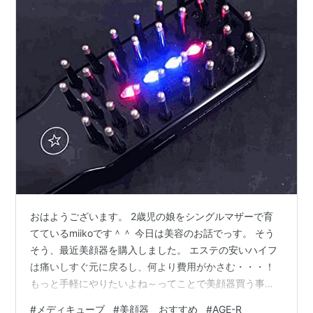
おはようございます。 2歳児の娘をシングルマザーで育
てているmiikoです＾＾ 今日は美容のお話でっす。 そう
そう、最近美顔器を購入しました。 エステの安いハイフ
は痛いしすぐ元に戻るし、何より費用がかさむ・・・！
もっと手軽にやりたいよね～ってことで美顔器買う事に
したんです。 前にレンティオっていう“どんなものでも買
#
メディキューブ
#
美顔器 おすすめ
#
AGE-R