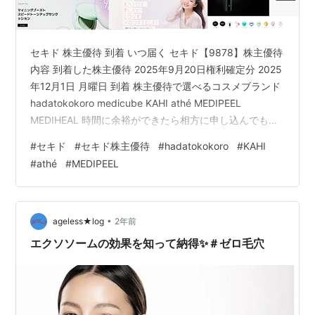
セキド 株主優待 到着 いつ届く セキド【9878】株主優待
内容 到着した株主優待 2025年9月20日権利確定分 2025
年12月1日 月曜日 到着 株主優待で選べるコスメブランド
hadatokokoro medicube KAHI athé MEDIPEEL
MEDIHEAL 時間に余裕ができたら相方に申し込んでもら
い、優待が届いたら紹介したいと思います。 最後に セキ
#
セキド
#
セキド株主優待
#
hadatokokoro
#
KAHI
ド 株主優待 到着 いつ届く この記事では、セキドから株
#
athé
#
MEDIPEEL
主優待が到着したので、いつ届くか、届いた株主優待の
案内（コスメセットの申し込み案内）について、ブログ
で紹介します。 セキド【9878】株主優待内容 権利確定
日 3月2…
•
ageless★log
2年前
エクソソームの効果を知って納得✨＃ゼロ毛穴