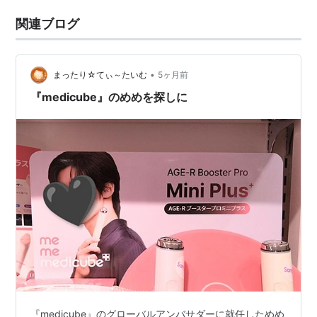
関連ブログ
•
まったり☆てぃ～たいむ
5ヶ月前
『medicube』のめめを探しに
『medicube』のグローバルアンバサダーに就任しためめ