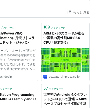
もっと見る
109
ブックマーク
ブックマーク
SがPowerVRの
ARMとx86のコードが走る
ginationに身売り | スラ
中国製の高性能MIPS64
ュドット・ジャパン
CPU「龍芯3号」
ィーブン・ホーキング博士が
外生命体の存在を確信すると
がらも「われわれはその生命
探しだしてはならず、できる
接触を避けなければならな
と主張したことが話題になっ
ashdot.jp
pc.watch.impress.co.jp
（AFPBB News、中央日
。 ４月２５日にディスカバ
チャンネルで放送が始まった
57
ックマーク
ブックマーク
ズ「Into the Universe
Station Programming
世界初のAndroid 4.0タブレ
 MIPS Assembly and C
ットが99ドルで登場 ～MIPS
ベースプロセッサ採用の7型