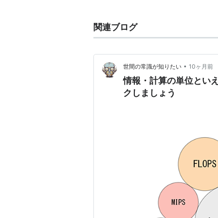
単位の一つ。一秒間に実行される命
の。
関連ブログ
million instructions per seco
•
世間の常識が知りたい
10ヶ月前
情報・計算の単位といえ
クしましょう