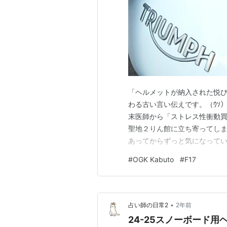
「ヘルメットが納入された悦び
わる古い言い伝えです。（ｳｿ
末医師から「ストレス性衝動買
聖地２りん館に立ち寄ってしま
あってからずっと気になってい
ツイッターである記事を観てし
#
OGK Kabuto
#
F17
https://x.com/OGK_KABU
憶がなく、取り寄せの予…
•
占い師の日常2
2年前
24-25スノーボード用