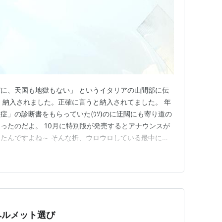
に、天国も地獄もない」 というイタリアの山間部に伝
） 納入されました。正確に言うと納入されてました。 年
症」の診断書をもらっていた(ｳｿ)のに迂闊にも寄り道の
ったのだよ。 10月に特別版が発売するとアナウンスが
たんですよね～ そんな折、ウロウロしている最中に、
まったのです。 コレ↓↓
TO/status/1869933457998262474 なぜか、そこからの記
ヘルメット選び