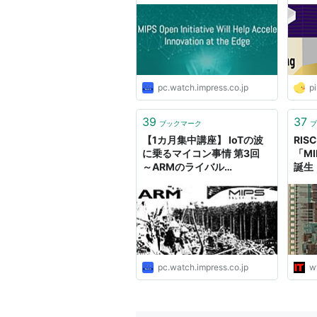
pc.watch.impress.co.jp
p
39
37
ブックマーク
ブ
【1カ月集中講座】 IoTの波
RI
に乗るマイコン事情 第3回
「M
～ARMのライバル
誕生
「MIPS」、
「PowerPC」、「x86」
pc.watch.impress.co.jp
w