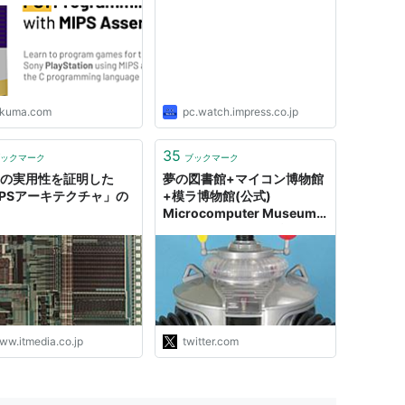
ikuma.com
pc.watch.impress.co.jp
35
ックマーク
ブックマーク
SCの実用性を証明した
夢の図書館+マイコン博物館
IPSアーキテクチャ」の
+模ラ博物館(公式)
Microcomputer Museum
Japan on Twitter: "劇場版
アニメ『AKIRA』のCGシー
ンをどのように制作したか説
明します その前、1983年に
制作したMSX LDゲーム
「STAR FIGHTERS」はSD
ビデオなので640X480画素
ww.itmedia.co.jp
twitter.com
でした 写真の1台1億円で
1MIPSのVAX1…
https://t.co/d3Y9OpSp4y"