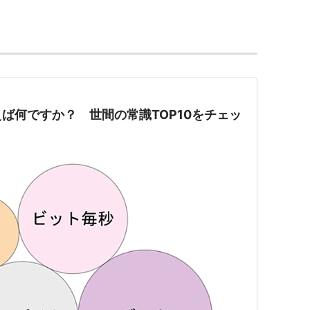
令(機械語)の実行回数を100万単位で表したも
nd の略から
ば何ですか？ 世間の常識TOP10をチェッ