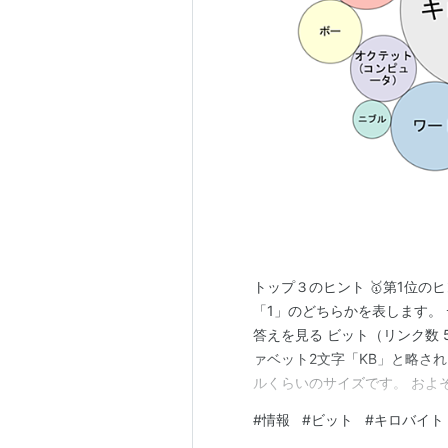
トップ３のヒント 🥇第1位の
「1」のどちらかを表します。
答えを見る ビット（リンク数 
ァベット2文字「KB」と略さ
ルくらいのサイズです。 およそ
イト（リンク数 389） 🥉
#
情報
#
ビット
#
キロバイト
「bps」という略称でおなじみ