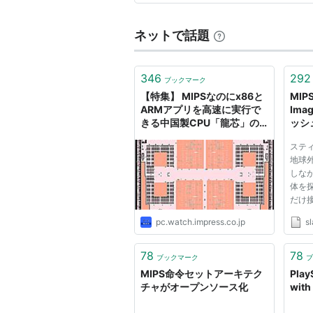
ます。 第3位…
ネットで話題
346
292
ブックマーク
【特集】 MIPSなのにx86と
MIP
ARMアプリを高速に実行で
Ima
きる中国製CPU「龍芯」の
ッシ
カラクリ
ステ
地球
しな
体を
だけ
い」
pc.watch.impress.co.jp
sl
ている
報）
リー
78
78
ブックマーク
ブ
新シリー
MIPS命令セットアーキテク
Play
with...
チャがオープンソース化
with