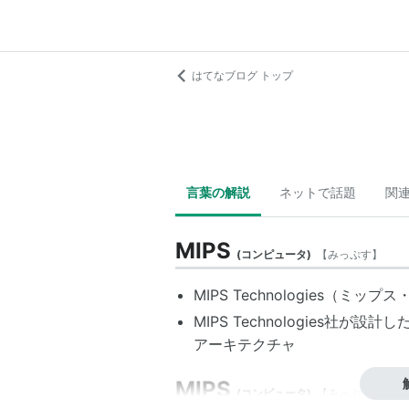
はてなブログ トップ
言葉の解説
ネットで話題
関
MIPS
(
コンピュータ
)
【
みっぷす
】
MIPS Technologies
（
ミップス
MIPS Technologies
社が設計し
アーキテクチャ
MIPS
(
コンピュータ
)
【
みっぷす
】