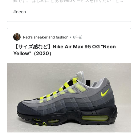
録です。 はじめに とあるWebサービスを作りたい！とな
って今作っています。多分リリースしなさそうだけど。
#
neon
現在の勤め先が東京・中野のちょっと株式会社という会
社でして、実はここが国内唯一のVercelのパートナー企
業なんですね。 というわけでチラホラその恩恵に与るも
•
のの、実際問題として中の人の知識量とオレの知識量の
Red's sneaker and fashion
6年前
差がデカすぎることに気づきましてVercelを触ろうと思
【サイズ感など】Nike Air Max 95 OG "Neon
ったわけです。 Ver…
Yellow"（2020）