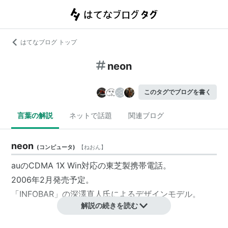
はてなブログ トップ
neon
このタグでブログを書く
言葉の解説
ネットで話題
関連ブログ
neon
(
コンピュータ
)
【
ねおん
】
auのCDMA 1X Win対応の東芝製携帯電話。
2006年2月発売予定。
「INFOBAR」の深澤直人氏によるデザインモデル。
解説の続きを読む
neon
(
音楽
)
【
ねおん
】