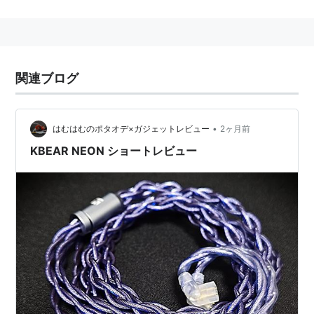
BMBが出している通信カラオケの機種。主にナイト市場
向け。
neon、BEATneon、neonR、ブロードバンドに対応した
neonR2がある。
関連ブログ
B-karaやUGAと選曲番号は同じだがそれぞれ曲数は異
•
はむはむのポタオデ×ガジェットレビュー
2ヶ月前
なる。
KBEAR NEON ショートレビュー
また、neon/BEATneonとBMB BeMAX’Sの配信曲は現在
同じだが、選曲番号が異なる。