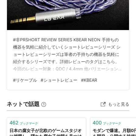
#非PRSHORT REVIEW SERIES KBEAR NEON 手持ちの
機器を気軽に紹介していくショートレビューシリーズ シ
ョートレビューシリーズは筆者の手持ちの機器を気軽に
紹介するシリーズです。詳細レビューのタグはこちら。
今回のレビュー対象：QDC / 4.4mm 他バリエーション：
QDC / MMCX / 2Pin、3.5mm / 4.4mm サウンドゲージ
#
リケーブル
#
ショートレビュー
#
KBEAR
スケール 0–10｜5=基準 全体の整い方 6.8 低域の支え
6.4 中域の見通し 6.5 高域の抜け 6.4 使い勝手 6.9 ドレ
スアップ性 6.8 エントリー帯のリケーブルとして使いや
ネットで話題
もっと見る
すく、全体を素直に整えやすい一本で…
462
400
ブックマーク
ブックマーク
日本の腐女子が北欧のゲームスタジオ
モダンで爆速。月額0