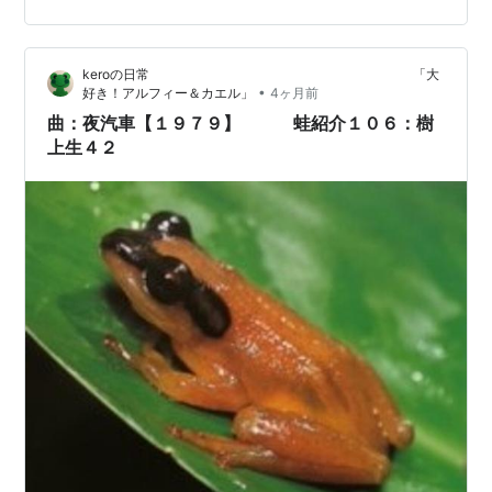
うテーマです。 雨に濡れたアスファルトに反射する鮮烈
なネオンサイン、機械と肉体が融合したサイボーグの美
keroの日常 「大
学、そしてそこに存在する圧倒的なリアリズム。これら
•
好き！アルフィー＆カエル」
4ヶ月前
は今や、プロの技術を超えたAIの創造…
曲：夜汽車【１９７９】 蛙紹介１０６：樹
上生４２