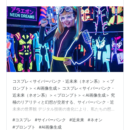
コスプレ＜サイバーパンク・近未来（ネオン系）＞＜プ
ロンプト＞＜AI画像生成＞ コスプレ＜サイバーパンク・
近未来（ネオン系）＞＜プロンプト＞＜AI画像生成＞ 究
極のリアリティと幻想が交差する、サイバーパンク・近
未来の世界観 デジタル技術の進化により、私たちの想像
力はかつてないスピードで具現化されています。その中
#
コスプレ
#
サイバーパンク
#
近未来
#
ネオン
でも特に、AI画像生成のポテンシャルを存分に体感でき
#
プロンプト
#
AI画像生成
るのが、ネオンに彩られたサイバーパンク・近未来とい