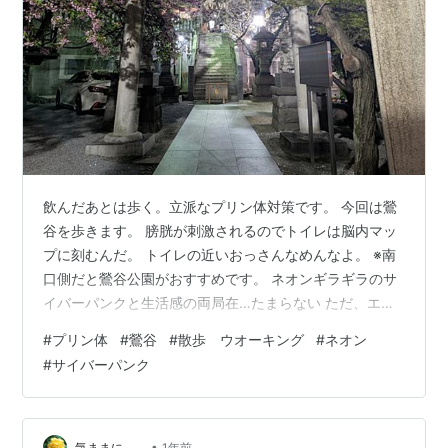
飲んだあとは歩く。立派なプリン体対策です。 今回は鶯
谷を歩きます。 膀胱が刺激されるのでトイレは脳内マッ
プに刻むんだ。 トイレの近いおっさんなめんなよ。 ※南
口側だと鶯谷公園がおすすめです。 ネオンギラギラのサ
イバーパンクと生活感の両局在…たまらない ただ、エリ
ア狭いのでオープンワールドのゲームには向かなそう。
#
プリン体
#
鶯谷
#
散歩 ウオーキング
#
ネオン
色々印象が悪い鶯谷ですが山手線内側は墓と住宅ちょい
#
サイバーパンク
と歩けば上野公園。 山手線外側は一区画がラブホであと
は飲み屋と住宅でラブホ区画ちょっとしかないんだよ
な。 いたって普通の街ではあります。 ラブホで言うとカ
ラオケ付のとこは大体広くてゆっくり出来るので 駅どっ
•
気ままに。。
1年前