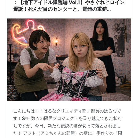
：【地下アイドル降臨編 Vol.1】やさぐれヒロイン
爆誕！死んだ目のセンターと、電飾の重鎧
（15kg）
こんにちは！「はるなクリエィティ部」部長のはるなで
す！🎤✨ 数々の限界プロジェクトを乗り越えてきた私た
ちですが、今日、新たな伝説の幕が切って落とされまし
た！ アジト（アミちゃんの部屋）の壁に、手作りの「限