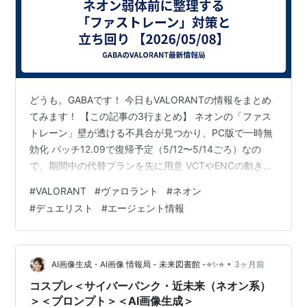
どうも。GABAです！ 今日もVALORANTの情報をまとめ
てみます！ 【この記事の3行まとめ】 ネオンの「ファス
トレーン」壁が透ける不具合が見つかり、PC版で一時無
効化 パッチ12.09で復帰予定（5/12〜5/14ごろ）なの
で、期間中の代替プランを先に用意 VCTやENCの動きも
進むので、プロの勝ち筋チェックが近道 ネオンの一時停
#
VALORANT
#
ヴァロラント
#
ネオン
止は“公平さ”のため。壁が透けるって何が起きる？ Riotは
#
デュエリスト
#
エージェント情報
PC版VALORANTで、ネオンの「ファストレーン」に関す
るグラフィック不具合を確認しました。具体的には、エ
ネルギーウォールが意図せず透明になり、壁越しに相手
が見える状態が起きる可能性があるとされています…
•
AI画像生成・AI画像 情報局 - 未来図書館 -⭐✨⭐
3ヶ月前
コスプレ＜サイバーパンク・近未来（ネオン系）
＞＜プロンプト＞＜AI画像生成＞