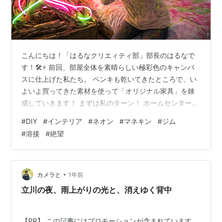
こんにちは！「はるなクリエィティ部」部長のはるなで
す！🛠️⚡️ 前回、部屋全体を素晴らしい極彩色のキャンバ
スに仕上げた私たち。 ペンキも乾いてきたところで、い
よいよ買ってきた素材を使って「オリジナル家具」を錬
成していきます！ まずは私のターン！ ホームセンターで
直感的に購入した「巨大な流木」と「ネオンチュー
#
DIY
#
インテリア
#
ネオン
#
マネキン
#
ジム
ブ」、そして「用途不明のマネキンの頭」を組み合わせ
#
溶接
#
絶望
て、最高にアバンギャルドなベッド周りのオブジェを作
成します。 はるな「自然の力強さと、サイバーパンクな
人工の光の融合よ！ ガムテープでぐるぐる巻きにし
て……よし、電源オン！」 ピカァァァァン！！ アミ「ま
•
カメラと
1年前
ぶしっ！！ ちょっと、ネオン管なんて置…
立川の夜、雨上がりの光と、消えゆく背中
【PR】 この記事にはプロモーションが含まれています。