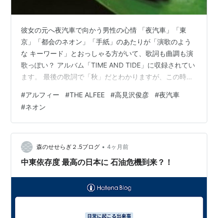
彼女の元へ夜汽車で向かう男性の心情 「夜汽車」「東
京」「都会のネオン」「手紙」のあたりが「演歌のよう
な キーワード」とおっしゃる方がいて、歌詞も曲調も演
歌っぽい？ アルバム「TIME AND TIDE」に収録されてい
ます。 最後の歌詞で「秋」だとわかりますが、この時期
のご紹介でもお許し ください。 Come On ALFEE!!
#
アルフィー
#
THE ALFEE
#
高見沢俊彦
#
夜汽車
Acoustic Special Discより キンスゲクサガエル（クサガ
#
ネオン
エル科） ケニアの一部とタンザニア、マラウィに分布
し、藪地に好んで生息しますが 時折濃密な常緑樹の森林
地帯でも見られます。非常に色彩に幅がある種で、 主に
２つの色彩型に分けられます。分布域北部の…
•
森のせせらぎ２.5ブログ
4ヶ月前
中東依存度 最高の日本に 石油危機到来？！