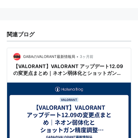
単原子分子気体。
K殻とL殻に電子が充填されているために活性は殆ど無
い。
ガイスラ管で放電すると橙赤色に光り、ネオン管などに
関連ブログ
用いられる。
転じて
ネオンサイン
を指す事もある。
•
GABAのVALORANT最新情報局
3ヶ月前
【VALORANT】VALORANT アップデート12.09
の変更点まとめ｜ネオン弱体化とショットガン精
度調整 【2026/05/20】