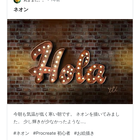
ち口でもファミマが即あるので適…
ネオン
今朝も気温が低く寒い朝です。 ネオンを描いてみまし
た。 少し輝きが少なかったような…。
#
ネオン
#
Procreate 初心者
#
お絵描き