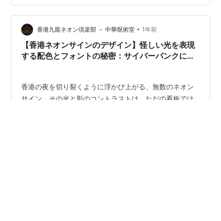
•
香港九龍ネオン倶楽部 － 中華呪術堂
1年前
【香港ネオンサインのデザイン】怪しい光を表現
する配色とフォントの秘密：サイバーパンクにも
通じる技法
香港の夜を切り裂くように浮かび上がる、無数のネオン
サイン。その光と影のコントラストは、ただの看板では
なく、都市が吐き出した「退廃と美が同居する詩」その