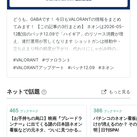
どうも。GABAです！ 今日もVALORANTの情報をまとめ
てみます！ 【この記事の3行まとめ】 ネオンは2026-05-
12配信のパッチ12.09で「ハイギア」のリソース消費が増
え、連打運用が苦しくなります ショットガンは移動中・
立ち止まり時の精度が下がり、代わりにしゃがみ時の精
度が上がります 最初に変えるべきは、ネオンは加速のタ
#
VALORANT
#
ヴァロラント
イミングを絞り、ショットガンは移動撃ちを減らして姿
#
VALORANTアップデート
#
パッチ12.09
#
ネオン
勢で当てることです パッチ12.09で一番最初に変えるの
は？ネオン運用とショットガンの撃ち方 2026-05-12配
信のVALORANTパッチ12.09で、試合に直結するのは
ネットで話題
もっと見る
「ネオンの加速運用」と「ショットガンの当て…
465
386
ブックマーク
ブックマーク
【お手持ちの烏口】映画『ブレードラ
パチンコのネオン看板
ンナー』に出てくる謎の日本語ネオン
けが消えるのか？ そ
看板などの元ネタ、ついに見つかる
明 | 日刊SPA!
【基礎の充実の上に】