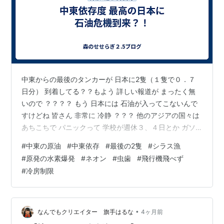
中東からの最後のタンカーが 日本に2隻（１隻で０．７
日分） 到着してる？？もよう 詳しい報道が まったく無
いので ？？？？ もう 日本には 石油が入ってこないんで
すけどね 皆さん 非常に 冷静 ？？？ 他のアジアの国々は
あちこちで パニックって 学校が週休３、４日とか ガソ
リンは 配給開始・・ どうしたんでしょうね 日本は？？
#
中東の原油
#
中東依存
#
最後の2隻
#
シラス漁
いくら 備蓄が7ヵ月分あるったって 世界で一番 中東依存
#
原発の水素爆発
#
ネオン
#
虫歯
#
飛行機飛べず
度が 高い国なんですよ！！！！ （それがバレてるせいか
#
冷房制限
日本株の暴落率がいちばん酷い） 石油連盟の会見だと 備
蓄全部は使えないって！ 自然災害の非常用に結構残して
おかないといけないって！ なのにさ さなえちゃん …
•
なんでもクリエイター 旗手はるな
4ヶ月前