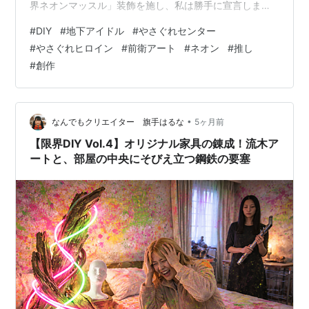
界ネオンマッスル」装飾を施し、私は勝手に宣言しまし
た。 はるな「時代は推し活よ！ 私たちがアイドルになる
#
DIY
#
地下アイドル
#
やさぐれセンター
の！ グループ名は『限界ネオンマッスル』」 アミ「……
#
やさぐれヒロイン
#
前衛アート
#
ネオン
#
推し
は？」 はるな「アミちゃん、あなたは時代に選ばれた
#
創作
の！いや、選ばれてしまったの！！」 アミ「......
は？？」 はるな「アミちゃん、あなたはセンター兼スポ
ンサー！ さあ、この私が夜通しで錬成した特製衣装に着
替えなさい！！」 私がアミちゃ…
•
なんでもクリエイター 旗手はるな
5ヶ月前
【限界DIY Vol.4】オリジナル家具の錬成！流木ア
ートと、部屋の中央にそびえ立つ鋼鉄の要塞