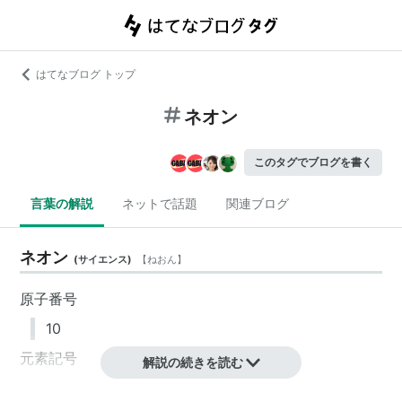
はてなブログ トップ
ネオン
このタグでブログを書く
言葉の解説
ネットで話題
関連ブログ
ネオン
(
サイエンス
)
【
ねおん
】
原子番号
10
元素記号
解説の続きを読む
Ne