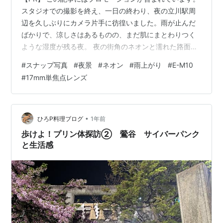
スタジオでの撮影を終え、一日の終わり、夜の立川駅周
辺を久しぶりにカメラ片手に彷徨いました。雨が止んだ
ばかりで、涼しさはあるものの、まだ肌にまとわりつく
ような湿度が残る夜。 夜の街角のネオンと濡れた路面の
反射 駅近くの裏通り。ネオンの光が濡れたアスファルト
#
スナップ写真
#
夜景
#
ネオン
#
雨上がり
#
E-M10
に反射し、幻想的な光景が広がっていました。週末の
#
17mm単焦点レンズ
夜、それぞれの場所へと消えていく人々の背中を見つめ
ていると、どこか心細さを感じるような、そんな瞬間を
切り取った一枚です。この湿度と光のコントラストが、
今日の夜の感情を映しているようでした。 今日の相棒は
•
ひろP料理ブログ
1年前
これ！ カメラ: OLYMPUS OM-…
歩けよ！プリン体探訪② 鶯谷 サイバーパンク
と生活感