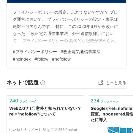
追加することを薦めている。
プライバシーポリシーの設定、忘れてないですか？ ブロ
グ運営において、 プライバシーポリシーの設定・表示は
絶対不可欠なんです。 特に、この2023年6月から改正に
なった 「改正電気通信事業法・外部送信規律」におい
て、 プライバシーポリシーの 具体的な記載が求められて
いるので、 これは法的にも遵守しなくてはいけない項目
#
プライバシーポリシー
#
改正電気通信事業法
なんです。 法律上の義務なので、 お忘れのないようにし
#
noindex
#
follow
#
nofollow
てくださいね。 【重要】 赤文字は冒頭だけでなく、 文
章中にも存在しますので、お見逃しなく。 「まぁ、その
ままコピペしても問題ないでしょ」 なんて軽く考えず、
ネットで話題
もっと見る
しっかり最後まで目を通して、ブログに設定してくださ
いね。 読み終われば…
240
234
ブックマーク
ブックマーク
Web2.0ナビ: 意外と知られていない？
Googleがrel=nofo
rel="nofollow"について
変更。sponsored属
たに導入
いいね！ 8 ツイート B! はてブ 256 Pocket