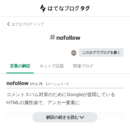
はてなブログ トップ
nofollow
このタグでブログを書く
言葉の解説
ネットで話題
関連ブログ
nofollow
(
ウェブ
)
【
のーふぉろー
】
コメントスパム対策のためにGoogleが提唱している
HTMLの属性値で、アンカー要素に
解説の続きを読む
 <a href="http://somewhere.net/" rel="nofollow">