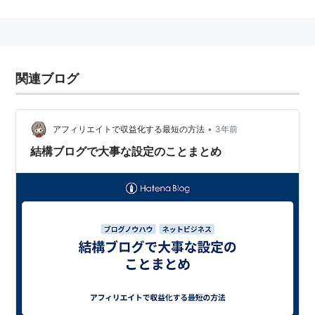
のような記述をすることによって、当該のアンカーをペ
ージランクの計算から除外するというもの。
はてなダイアリー
関連ブログ
はてなダイアリーでは、当初この属性値の採用を見送っ
ていた(
id:hatenadiary
:20050121:1106289471)。
•
アフィリエイトで収益化する最短の方法
3年前
しかし増加の一途をたどるスパムに対処するため、日記
結構ブログで大事な設定のことまとめ
ページに表示されているトラックバックおよびidトラッ
クバック、日記のリンク元、おとなり日記など一部のリ
ンクにこの属性値を付加することとなった
（
id:hatenadiary
:20070731:1185879085）。
Google
googleでは、有料リンクを張る際に、検索エンジンへ
の影響を防ぐため、rel="nofollow" 属性を <a>タグに