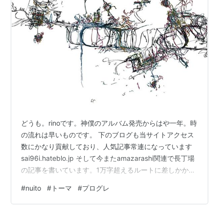
どうも。rinoです。神僕のアルバム発売からはや一年。時
の流れは早いものです。 下のブログも当サイトアクセス
数にかなり貢献しており、人気記事常連になっています
sai96i.hateblo.jp そして今またamazarashi関連で長丁場
の記事を書いています。1万字超えるルートに差しかかっ
ているので是非期待してください(でるのは来年かもしれ
#
nuito
#
トーマ
#
プログレ
んが) (ここだけの話、amazarashiの記事には構想から書
き直しの連続で1年かかりました) sai96i.hateblo.jp タイ
トルが長いですが、手短なものを思いたらこっそり変更