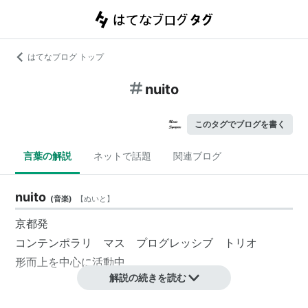
はてなブログ トップ
nuito
このタグでブログを書く
言葉の解説
ネットで話題
関連ブログ
nuito
(
音楽
)
【
ぬいと
】
京都発
コンテンポラリ マス プログレッシブ トリオ
形而上を中心に活動中
解説の続きを読む
discography