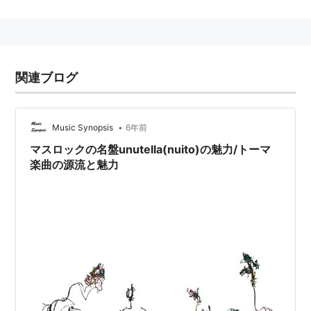
Unutella
アーティスト:
nuito
出版社/メーカー:
インディーズ・メー
カー
関連ブログ
発売日:
2009/05/13
メディア:
CD
購入
: 3人
クリック
: 64回
この商品を含むブログ (10件) を見る
•
Music Synopsis
6年前
マスロックの名盤unutella(nuito)の魅力/トーマ
楽曲の源流と魅力