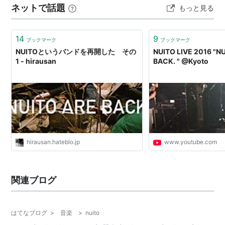
ネットで話題
もっと見る
するので心の中でも突っ込まないでください。 本編
nuitoの音楽は…
14
9
ブックマーク
ブックマーク
NUITOというバンドを再開した その
NUITO LIVE 2016 "N
1 - hirausan
BACK. " @Kyoto
hirausan.hateblo.jp
www.youtube.com
関連ブログ
はてなブログ
>
音楽
>
nuito