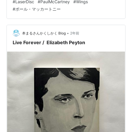
#
LaserDisc
#
PaulMcCartney
#
Wings
重要|必ずご確認下さい。]こちらの商品規格はLaser Disc
#
ポール・マッカートニー
です。[※注意]DVD/Blu-ray Disc/LPレコードではござい
ません。][※未開封品で…
•
本まるさんかくしかく Blog
2年前
Live Forever / Elizabeth Peyton