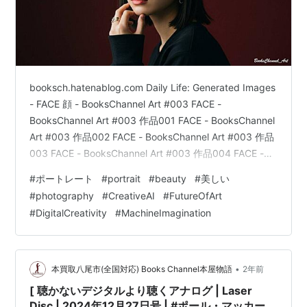
booksch.hatenablog.com Daily Life: Generated Images
- FACE 顔 - BooksChannel Art #003 FACE -
BooksChannel Art #003 作品001 FACE - BooksChannel
Art #003 作品002 FACE - BooksChannel Art #003 作品
003 FACE - BooksChannel Art #003 作品004 FACE -
BooksChannel Art #003 作品005 FACE - BooksChannel
#
ポートレート
#
portrait
#
beauty
#
美しい
Art #003 作品006 FACE …
#
photography
#
CreativeAI
#
FutureOfArt
#
DigitalCreativity
#
MachineImagination
•
本買取八尾市(全国対応) Books Channel本屋物語
2年前
[ 聴かないデジタルより聴くアナログ | Laser
Disc | 2024年12月27日号 | #ポール・マッカート