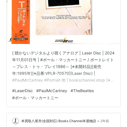
[ 聴かないデジタルより聴くアナログ | Laser Disc | 2024
年11月01日号 | #ポール・マッカートニー / ポートレイト
～プレス・トゥ・プレイ1986～ [※未開封品][発売
年:1995年][※品番:VPLR-70570](Laser Disc) |
#PaulMcCartney #Portrait 他 | bookschannel.shop [※重
要][Laser Disc|レーザディスク]「ほぼ新品」出品。[※最
#
LaserDisc
#
PaulMcCartney
#
TheBeatles
重要|必ずご確認下さい。]こちらの商品規格はLaser Disc
#
ポール・マッカートニー
です。[※注意]DVD/Blu-ray Disc/LPレコードではござい
ません。][※未開封品で…
•
本買取八尾市(全国対応) Books Channel本屋物語
2年前