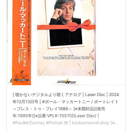
[ 聴かないデジタルより聴くアナログ | Laser Disc | 2024
年12月13日号 | #ポール・マッカートニー / ポートレイト
～プレス・トゥ・プレイ1986～ [※未開封品][発売
年:1995年][※品番:VPLR-70570](Laser Disc) |
#PaulMcCartney #Portrait 他 | bookschannel.shop [※重
要][Laser Disc|レーザディスク]「ほぼ新品」出品。[※最