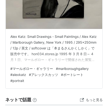
Alex Katz: Small Drawings - Small Paintings / Alex Katz
/ Marlborough Gallery, New York / 1995 / 295x250mm
/ 12p / 英文 / softcover は「本まるさんかくしかく」で
販売中です。 hon034.stores.jp 1995 年 3 月 8 日～ 4
月 1 日、マールボロー・ギャラリーで開催された展覧会
のモノクロ・カタログです。デッサンと作品が交互にレ
#
マールボロー・ギャラリー
#
marlboroughgallery
アウトされた、わずか12ページ。カッツのポートレー
#
alexkatz
#
アレックスカッツ
#
ポートレート
ト、正面だったり、角度をつけたり。行ったり来たりし
#
portrait
てますが、なんでだろう。
ネットで話題
もっと見る