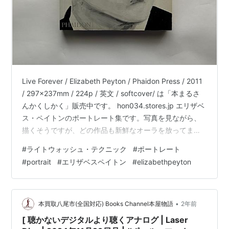
Live Forever / Elizabeth Peyton / Phaidon Press / 2011
/ 297x237mm / 224p / 英文 / softcover/ は「本まるさ
んかくしかく」販売中です。 hon034.stores.jp エリザベ
ス・ペイトンのポートレート集です。写真を見ながら、
描くそうですが、どの作品も新鮮なオーラを放ってま
す。カッコイイ。
#
ライトウォッシュ・テクニック
#
ポートレート
#
portrait
#
エリザベスペイトン
#
elizabethpeyton
•
本買取八尾市(全国対応) Books Channel本屋物語
2年前
[ 聴かないデジタルより聴くアナログ | Laser