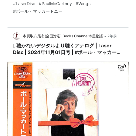
#
LaserDisc
#
PaulMcCartney
#
Wings
重要|必ずご確認下さい。]こちらの商品規格はLaser Disc
#
ポール・マッカートニー
です。[※注意]DVD/Blu-ray Disc/LPレコードではござい
ません。][※未開封品で…
•
本買取八尾市(全国対応) Books Channel本屋物語
2年前
[ 聴かないデジタルより聴くアナログ | Laser
Disc | 2024年11月01日号 | #ポール・マッカート
ニー / ポートレイト～プレス・トゥ・プレイ1986
～ [※未開封品][発売年:1995年][※品番:VPLR-
70570](Laser Disc) | #PaulMcCartney
#Portrait 他 |