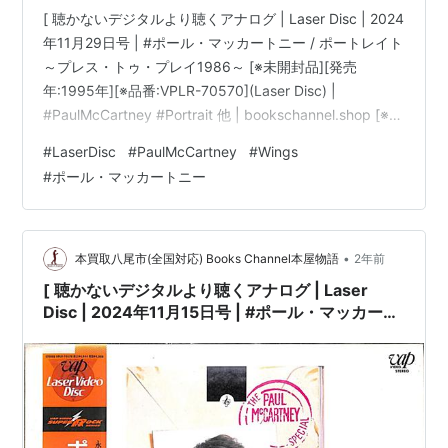
[ 聴かないデジタルより聴くアナログ | Laser Disc | 2024
年11月29日号 | #ポール・マッカートニー / ポートレイト
～プレス・トゥ・プレイ1986～ [※未開封品][発売
年:1995年][※品番:VPLR-70570](Laser Disc) |
#PaulMcCartney #Portrait 他 | bookschannel.shop [※重
要][Laser Disc|レーザディスク]「ほぼ新品」出品。[※最
#
LaserDisc
#
PaulMcCartney
#
Wings
重要|必ずご確認下さい。]こちらの商品規格はLaser Disc
#
ポール・マッカートニー
です。[※注意]DVD/Blu-ray Disc/LPレコードではござい
ません。][※未開封品で…
•
本買取八尾市(全国対応) Books Channel本屋物語
2年前
[ 聴かないデジタルより聴くアナログ | Laser
Disc | 2024年11月15日号 | #ポール・マッカート
ニー / ポートレイト～プレス・トゥ・プレイ1986
～ [※未開封品][発売年:1995年][※品番:VPLR-
70570](Laser Disc) | #PaulMcCartney
#Portrait 他 |