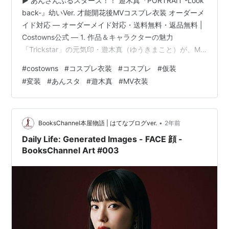
▶️ あんさんぶるスターズ！！ 遊木真『PORTRAIT -Look
back-』幼いVer. 才能開花後MVコスプレ衣装 オーダーメ
イド対応 ― オーダーメイド対応・送料無料・返品無料 |
Costowns公式 ― 1. 作品＆キャラクターの魅力
「Trickstar」の元気印・遊木真（ゆうきまこと）が、MV
内で見せた幼少期の回想衣装を完全再現。爽やかなブル
#
costowns
#
コスプレ衣装
#
コスプレ
#
仮装
ー×ホワイトの配色とリズミカルな小物使いが、“昔の自
#
変装
#
あんスタ
#
遊木真
#
MV衣装
分を振り返りながらも前を向く” 彼の成長ストーリーを象
徴します。胸元のチョーカー＆ネックレスがさりげなく
ステージ映えし、ファンイベントでもひと際目を引くこ
と間違いなし。 2. セット内容…
•
BooksChannel本屋物語 | はてなブログver.
2年前
Daily Life: Generated Images - FACE 顔 -
BooksChannel Art #003