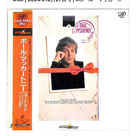
ニー / ポートレイト～プレス・トゥ・プレイ1986
～ [※未開封品][発売年:1995年][※品番:VPLR-
70570](Laser Disc) | #PaulMcCartney
#Portrait 他 |