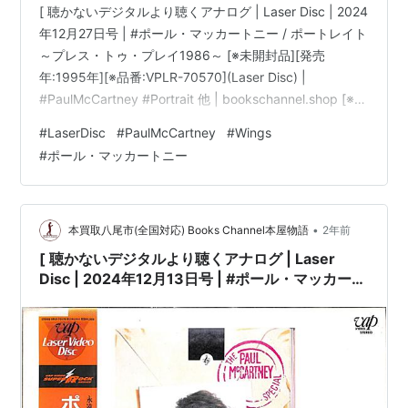
[ 聴かないデジタルより聴くアナログ | Laser Disc | 2024
年12月27日号 | #ポール・マッカートニー / ポートレイト
～プレス・トゥ・プレイ1986～ [※未開封品][発売
年:1995年][※品番:VPLR-70570](Laser Disc) |
#PaulMcCartney #Portrait 他 | bookschannel.shop [※重
要][Laser Disc|レーザディスク]「ほぼ新品」出品。[※最
#
LaserDisc
#
PaulMcCartney
#
Wings
重要|必ずご確認下さい。]こちらの商品規格はLaser Disc
#
ポール・マッカートニー
です。[※注意]DVD/Blu-ray Disc/LPレコードではござい
ません。][※未開封品で…
•
本買取八尾市(全国対応) Books Channel本屋物語
2年前
[ 聴かないデジタルより聴くアナログ | Laser
Disc | 2024年12月13日号 | #ポール・マッカート
ニー / ポートレイト～プレス・トゥ・プレイ1986
～ [※未開封品][発売年:1995年][※品番:VPLR-
70570](Laser Disc) | #PaulMcCartney
#Portrait 他 |