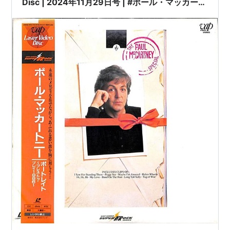
Disc | 2024年11月29日号 | #ポール・マッカート
ニー / ポートレイト～プレス・トゥ・プレイ1986
～ [※未開封品][発売年:1995年][※品番:VPLR-
70570](Laser Disc) | #PaulMcCartney
#Portrait 他 |