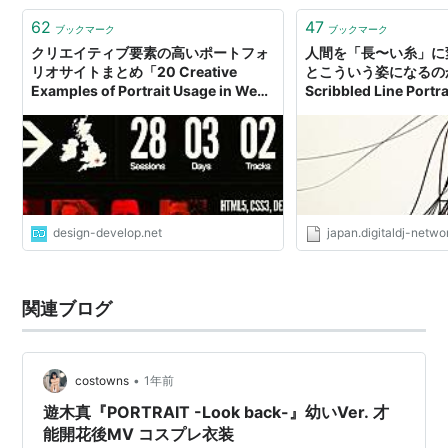
62
47
ブックマーク
ブックマーク
クリエイティブ要素の高いポートフォ
人間を「長〜い糸」に
リオサイトまとめ「20 Creative
とこういう姿になる
Examples of Portrait Usage in Web
Scribbled Line Port
Design」
design-develop.net
japan.digitaldj-netw
関連ブログ
•
costowns
1年前
遊木真『PORTRAIT -Look back-』幼いVer. 才
能開花後MV コスプレ衣装