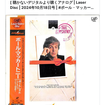
[ 聴かないデジタルより聴くアナログ | Laser
Disc | 2024年10月18日号 | #ポール・マッカート
ニー / ポートレイト～プレス・トゥ・プレイ1986
～ [※未開封品][発売年:1995年][※品番:VPLR-
70570](Laser Disc) | #PaulMcCartney
#Portrait 他 |