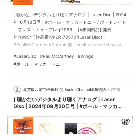
[ 聴かないデジタルより聴くアナログ | Laser Disc | 2024
年10月18日号 | #ポール・マッカートニー / ポートレイト
～プレス・トゥ・プレイ1986～ [※未開封品][発売
年:1995年][※品番:VPLR-70570](Laser Disc) |
#PaulMcCartney #Portrait 他 | bookschannel.shop [※重
要][Laser Disc|レーザディスク]「ほぼ新品」出品。[※最
#
LaserDisc
#
PaulMcCartney
#
Wings
重要|必ずご確認下さい。]こちらの商品規格はLaser Disc
#
ポール・マッカートニー
です。[※注意]DVD/Blu-ray Disc/LPレコードではござい
ません。][※未開封品で…
•
本買取八尾市(全国対応) Books Channel本屋物語
2年前
[ 聴かないデジタルより聴くアナログ | Laser
Disc | 2024年09月20日号 | #ポール・マッカー
トニー / ポートレイト～プレス・トゥ・プレイ
1986～ [※未開封品][発売年:1995年][※品
番:VPLR-70570](Laser Disc) |
#PaulMcCartney #Portrait 他 |