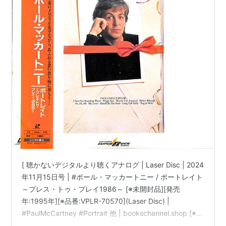
[ 聴かないデジタルより聴くアナログ | Laser Disc | 2024
年11月15日号 | #ポール・マッカートニー / ポートレイト
～プレス・トゥ・プレイ1986～ [※未開封品][発売
年:1995年][※品番:VPLR-70570](Laser Disc) |
#PaulMcCartney #Portrait 他 | bookschannel.shop [※重
要][Laser Disc|レーザディスク]「ほぼ新品」出品。[※最