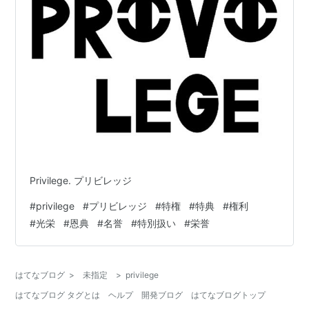
Privilege. プリビレッジ
#
privilege
#
プリビレッジ
#
特権
#
特典
#
権利
#
光栄
#
恩典
#
名誉
#
特別扱い
#
栄誉
はてなブログ
>
未指定
>
privilege
はてなブログ タグとは
ヘルプ
開発ブログ
はてなブログトップ