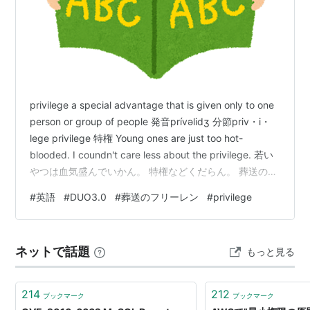
privilege a special advantage that is given only to one
person or group of people 発音prívəlidʒ 分節priv・i・
lege privilege 特権 Young ones are just too hot-
blooded. I coundn't care less about the privilege. 若い
やつは血気盛んでいかん。 特権などくだらん。 葬送のフ
リーレン ep21 00:02:44 より 144 The aristocrats
#
英語
#
DUO3.0
#
葬送のフリーレン
#
privilege
abused their privileges to t…
ネットで話題
もっと見る
214
212
ブックマーク
ブックマーク