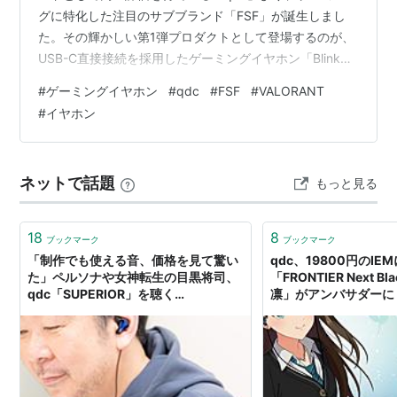
グに特化した注目のサブブランド「FSF」が誕生しまし
た。その輝かしい第1弾プロダクトとして登場するのが、
USB-C直接接続を採用したゲーミングイヤホン「Blink
Bound BD01（型番：QDC-FSF-BD01）」です。 直販価
#
ゲーミングイヤホン
#
qdc
#
FSF
#
VALORANT
格16,500円（税込）で登場する本作は、プロeスポーツ
#
イヤホン
チームとの共同開発EQや物理スイッチによるモード切り
替えなど、ゲーマーの心をくすぐる最新機能を凝縮した
注目のモデルとなっています。 音声遅延から解放する
ネットで話題
もっと見る
USB-C接続と独自のドライバー構造 新開発10mm…
18
8
ブックマーク
ブックマーク
「制作でも使える音、価格を見て驚い
qdc、19800円のI
た」ペルソナや女神転生の目黒将司、
「FRONTIER Next 
qdc「SUPERIOR」を聴く
凛」がアンバサダーに
[Sponsored]