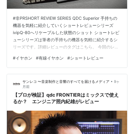
#非PRSHORT REVIEW SERIES QDC Superior 手持ちの
機器を気軽に紹介していくショートレビューシリーズ
ivipQ-80へリケーブルした状態のショット ショートレビ
ューシリーズは筆者の手持ちの機器を気軽に紹介するシ
リーズです。詳細レビューのタグはこちら。 今回のレビ
ュー対象：Vermilion Red 他バリエーション：Vermilion
#
イヤホン
#
有線イヤホン
#
ショートレビュー
Red、Azure Blue、Piano Black、Rondo Purple（限定）
サウンドゲージ スケール 0–10｜5=基準 低域（量感/ノ
リ） 6.9 中域（ボーカル距離） 7.0 高域（抜け/明るさ）
•
サンレコ 〜音楽制作と音響のすべてを届けるメディア
9ヶ
6.9 音場（広…
月前
【プロが検証】qdc FRONTIERはミックスで使え
るか？ エンジニア照内紀雄がレビュー