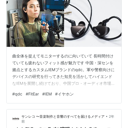
曲全体を捉えてモニターするのに向いていて 長時間付け
ていても疲れないフィット感が魅力です 中国・深センを
拠点とするカスタムIEMブランドのqdc。軍や警察向けに
デバイスの研究を行ってきた知見を活かしてハイエンド
なIEMを展開し続けており、中国プロ・オーディオ市場で
のステージ・モニター用イヤホンとしては、なんとシェ
#
qdc
#
FitEar
#
IEM
#
イヤホン
アが70%にも及ぶ。そのqdcが、日本のカスタムIEMブラ
ンドFitEarとコラボレーション。qdcのコンセプト・モデ
ルであるSUPERIORに、2社が特別なチューニングを施し
•
サンレコ 〜音楽制作と音響のすべてを届けるメディア
2年
たSUPERIOR EXがリリースされた。シンガー・ソングラ
前
イター／プロデューサー／DJのMaika Loub…