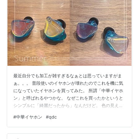
最近自分でも加工が雑すぎるなぁとは思っていますがま
ぁ。。。 普段使いのイヤホンが壊れたのでこれを機に気
になっていたイヤホンを買ってみた。 所謂「中華イヤホ
ン」と呼ばれるやつかな。 なぜこれを買ったかというと
シンプルに「綺麗だったから」なんだけど。 色の見え方
はこんな感じ。 青が深いアクアマリンと私が購入したエ
#
中華イヤホン
#
qdc
メラルドと二色展開。多分。 深くは知らない。笑 そもそ
もそんなに詳しくないからほぼほぼうわべだけ調べて購
入しました。 こういう商品説明に使われるこのお写真の