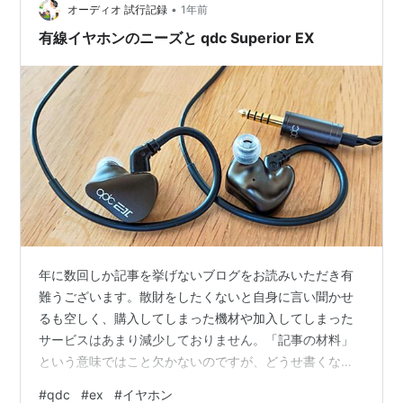
•
色は暗いところでないと出ないかも。 日中は黄色みが強
オーディオ 試行記録
1年前
くでます。 みかんジュースと同じ色だったので一緒に撮
有線イヤホンのニーズと qdc Superior EX
りました。笑 まぁ発色に関し…
年に数回しか記事を挙げないブログをお読みいただき有
難うございます。散財をしたくないと自身に言い聞かせ
るも空しく、購入してしまった機材や加入してしまった
サービスはあまり減少しておりません。「記事の材料」
という意味ではこと欠かないのですが、どうせ書くなら
枯れ木も山の賑わい、多少なりとも役に立つものをと思
#
qdc
#
ex
#
イヤホン