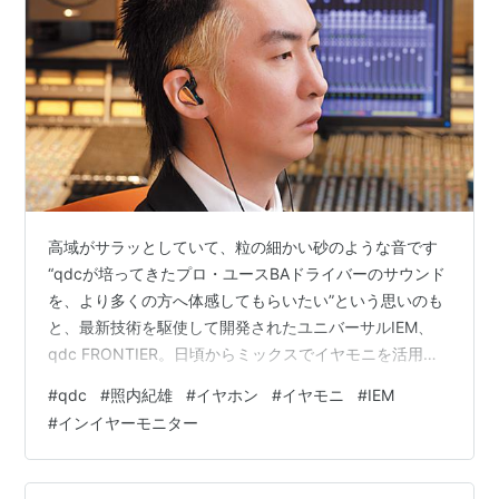
高域がサラッとしていて、粒の細かい砂のような音です
“qdcが培ってきたプロ・ユースBAドライバーのサウンド
を、より多くの方へ体感してもらいたい”という思いのも
と、最新技術を駆使して開発されたユニバーサルIEM、
qdc FRONTIER。日頃からミックスでイヤモニを活用し
ている青葉台スタジオのエンジニア照内紀雄に、その実
#
qdc
#
照内紀雄
#
イヤホン
#
イヤモニ
#
IEM
力と可能性を評価していただこう。 Photo：Takashi
#
インイヤーモニター
Yashima qdc FRONTIER 今回照内がレビューしたのは、
FRONTIER Emerald。「今放送している仮面ライダーみ
たいな色。アーバンでかっこいいですよね」と照内。フ