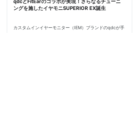
qdcとFitEarのコラボが実現！さらなるチューニ
ングを施したイヤモニSUPERIOR EX誕生
カスタムインイヤーモニター（IEM）ブランドのqdcが手
掛けるユニバーサルモデルSUPERIORに、qdcとFitEarが
タッグを組んでアップデートを施したSUPERIOR