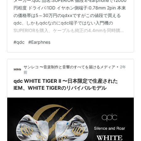
メーカー:qdc 品名:SUPERIOR 値段:E-Earphoneで12000
円程度 ドライバ:1DD イヤホン側端子:0.78mm 2pin 本来
の価格帯は5～30万円のqdxxですがこの値段で買える
qdc、しかもqdcなのにqdc端子ではない入門機の
SUPERIORを購入、ケーブルも純正の4.4mmを同時購入
しました。 パッケージはシンプルですが、イヤーピース
#
qdc
#
Earphnes
は6セット付いていて抜かりはない感じです。付属の
3.5mmも別売りの4.4mmのケーブルも線はストレートで
16コアとかのケーブルを見た後だと大丈夫かと思う細さ
•
サンレコ 〜音楽制作と音響のすべてを届けるメディア
2年
です。 ケーブルは純正4.4mm、イヤーピースも純正を使
前
用。 まずは装着感…
qdc WHITE TIGER II 〜日本限定で生産された
IEM、WHITE TIGERのリバイバルモデル