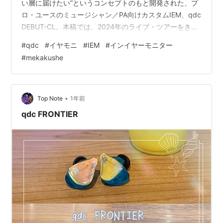
い層に届けたい”というコンセプトのもと開発された、プ
ロ・ユースのミュージシャン／PA向けカスタムIEM、qdc
DEBUT-CL。本稿では、2024年のライブ・ツアーをきっ
かけにカスタムIEMを使うようになったという
#
qdc
#
イヤモニ
#
IEM
#
インイヤーモニター
mekakusheにDEBUT-CLを試していただき、その実力を
#
mekakushe
検証していく。 Photo：Takashi Yashima qdc DEBUT-
CL 55,000円 ※価格は本体価格。耳型採取代別 今回
mekakusheが作成したqdc DEBUT-CL。シェル、フェ…
•
Top Note
1年前
qdc FRONTIER