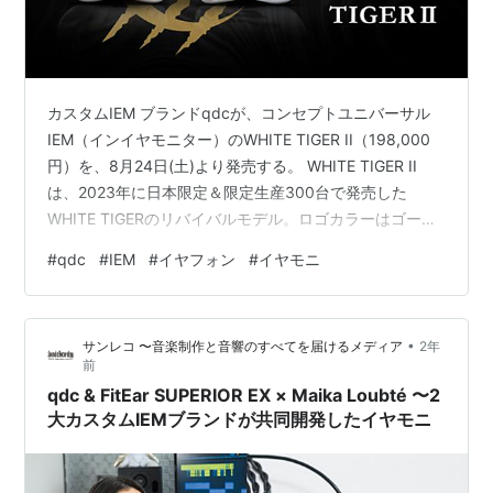
カスタムIEM ブランドqdcが、コンセプトユニバーサル
IEM（インイヤモニター）のWHITE TIGER II（198,000
円）を、8月24日(土)より発売する。 WHITE TIGER II
は、2023年に日本限定＆限定生産300台で発売した
WHITE TIGERのリバイバルモデル。ロゴカラーはゴール
ドに変更されており、日本限定ではなくグローバルモデ
#
qdc
#
IEM
#
イヤフォン
#
イヤモニ
ルとして展開される。 WHITE TIGER II 4ウェイ・サウン
ドチャンネル、4ウェイ・クロスオーバーを採用し、6基
のBAドライバー＋2EST（静電型）ドライバーを搭載した
•
サンレコ 〜音楽制作と音響のすべてを届けるメディア
2年
ハイブリッド8ドライバー構成。qdcが2022年に発売し
前
たTIGE…
qdc & FitEar SUPERIOR EX × Maika Loubté 〜2
大カスタムIEMブランドが共同開発したイヤモニ