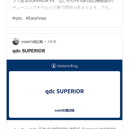
ンであるSUPERIOR EX、なにやらFit Ear(須山補聴器)の
チューニングモデルとの事で期待が高まります。でも値
段は2倍以上、専用の4.4mmのケーブルもEX用の物があ
#
qdc
#
Earphnes
り、ケーブルの線が2本になっていますがこちらもノーマ
ルより高いです。 パッケージはノーマルモデルとほぼ一
緒、付属品も同じです。シェルの材質が艶消し黒の金属
•
になり、ノーマルより地味になっています。 ケーブルは
estelの雑記帳
2年前
純正EX用の…
qdc SUPERIOR