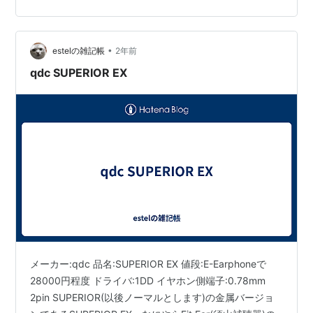
うと手が止まってしまいます。 掲題の qdc Superior
EX。優れた記事が豊富に存在します。いまさら私に還元
できるものがあるのかと考えてしまっていました。執筆
•
時点で在庫限りの販売となっている様子です。しかし、
estelの雑記帳
2年前
売れていて多くの方が手にし、かつ多くの記事があるか
qdc SUPERIOR EX
らこそ役立つ記事もあるのではないか…
メーカー:qdc 品名:SUPERIOR EX 値段:E-Earphoneで
28000円程度 ドライバ:1DD イヤホン側端子:0.78mm
2pin SUPERIOR(以後ノーマルとします)の金属バージョ