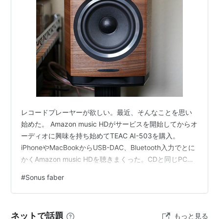
RONDORINA
アーティスト:
rega
出版社/メーカー:
インディーズ・メー
カー
発売日:
2008/07/02
メディア:
CD
購入
: 3人
クリック
: 190回
この商品を含むブログ (19件) を見る
レコードプレーヤーが欲しい。最近、そんなことを思い
始めた。 Amazon music HDがサービスを開始してからオ
Million
ーディオに興味を持ち始めてTEAC AI-503を購入。
アーティスト:
rega
iPhoneやMacBookからUSB-DAC、Bluetooth入力でとに
出版社/メーカー:
colla disc
発売日:
2009/04/08
かくAmazon music HDを聴きまくった。CDと同じPCM
メディア:
CD
形式のデータがストリームされる。もうCDは買わないだ
購入
: 1人
クリック
: 121回
#
Sonus faber
ろう。あとは懐具合に合わせてスピーカーやアンプ、
この商品を含むブログ (26件) を見る
DACをグレードアップしていくくらいだな。音楽に浸る
のだ。 なんて思っていたんだが、CDの売り上げをレコー
ネットで話題
もっと見る
ドの売り上げが上回ったと言うニュースを読んだ。アメ