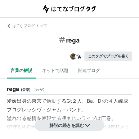
はてなブログ トップ
rega
このタグでブログを書く
言葉の解説
ネットで話題
関連ブログ
rega
(
音楽
)
【
れが
】
愛媛出身の東京で活動するGt２人、Ba、Drの４人編成
プログレッシヴ・ジャム・バンド。
溢れ出る感情を表現する凄まじいライブは圧巻。
解説の続きを読む
07年6月初音源（会場無料配布）を完成させ同年11月よ
りindiesmusic.comにて販売。