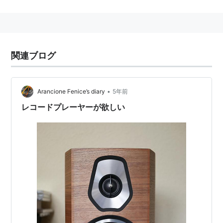
チャートで1位を獲得し、その後もチャートに入り続け
た。
どこからか心地良いメロディーが湧いてきて緻密に構築
された楽曲であるが、
関連ブログ
人間味のある暖かさも投げかける。
その根元で戯れるように遊ぶライブパフォーマンスと、
練された心地よいサウンドで各地の音好き達を魅了して
•
Arancione Fenice’s diary
5年前
いる。
レコードプレーヤーが欲しい
MEMBER
三宅隆文 drums
青木昭信 bass
四本晶 guitar
井出竜二 guitar
ALBUM