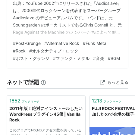
出典：YouTube 2002年にリリースされた『Audioslave』
は、2000年代ロックシーンを代表するスーパーグループ
Audioslave のデビューアルバムです。 バンドは、元
Soundgarden のボーカリストであるChris Cornell と、元
Rage Against the Machine のメンバーたちによって結成
されました。 グランジの叙情性とオルタナティブ・メタ
#
Post-Grunge
#
Alternative Rock
#
Funk Metal
ルの重厚なグルーヴを融合させたサウンドは、当時のロ
#
Rock
#
オルタナティブ・ロック
ックシーンに大きなインパクトを与えました。 シングル
#
ポスト・グランジ
#
ファンク・メタル
#
音楽
#
BGM
「Cochise」「Like a Stone」「Show Me How to Live」
などは、現在でもロ…
ネットで話題
もっと見る
1652
1213
ブックマーク
ブックマーク
2011年版！絶対にインストールしたい
FUJI ROCK FESTIV
WordPressプラグイン45個 | Vanilla
加したので会場の様子
Rock
このブログでNo,1のアクセス数を誇っている