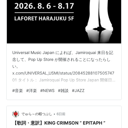
Universal Music Japan によれば、Jamiroquai 来日を記
念して、Pop Up Store が開催されることになったらし
い。
x.com/UNIVERSAL_USMI/status/20845288107505747
01 タイトル： Jamiroquai Pop Up Store Japan 開催日
程： 8月6日(木) ～ 17日(月) / 東京 / ラフォーレ原宿5F
#
音楽
#
洋楽
#
NEWS
#
雑談
#
JAZZ
MAKETHESTAGE 11:00 ～ 20:00 会場地図： 関連サイ
ト： 🪩ジャミロクワイサマソニ来日記念🪩ラフォーレ原
宿でPOP-UP STOREが 期間限定開催決定！🏬Pop Up詳
•
細・20…
でゅら～の暇つぶし
6日前
【歌詞・意訳】KING CRIMSON ” EPITAPH ”