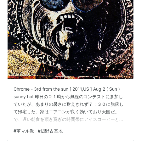
Chrome - 3rd from the sun [ 2011,US ] Aug.2 ( Sun )
sunny hot 昨日の２１時から無線のコンテストに参加し
ていたが、あまりの暑さに耐えきれず７：３０に脱落し
て帰宅した。家はエアコンが良く効いており天国だ。
で、遅い朝食を頂き寛ぎの時間帯にアイスコーヒーとお
菓子を持ってオーディオルームへと。 では朝の1枚に、
#
革マル派
#
辺野古基地
Chromeの円盤を聴きましょう、イェイ 1. Firebomb 先ず