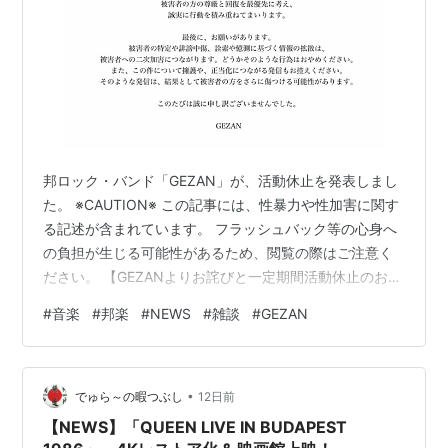
邦ロック・バンド「GEZAN」が、活動休止を発表しまし
た。 ※CAUTION※ この記事には、性暴力や性加害に関す
る記述が含まれています。 フラッシュバック等の心身へ
の負担が生じる可能性があるため、閲覧の際はご注意く
ださい。 【GEZANよりお詫びと一定期間活動休止のお知
らせ】 このたび、Vo.マヒトゥ・ザ・ピーポーによる性加
#
音楽
#
邦楽
#
NEWS
#
雑談
#
GEZAN
害事案が発生し、被害者の方に多大な苦痛と傷を負わせ
てしまいました。 まず何よりも、被害者の方に心より深
くお詫び申し上げます。また、ご家族、ご支援下さって
•
いる皆さま、ファンの皆さま、お取引先の皆さまをはじ
でゅら～の暇つぶし
12日前
め、多くの方々に多大なるご心配とご迷惑をおかけして
【NEWS】「QUEEN LIVE IN BUDAPEST
おりますことを深くお…