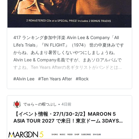
417 ランキング参加中洋楽 Alvin Lee & Company「All
Life’s Trials」『IN FLIGHT』（1974） 世の中夏休みです
からね、あんまり暑苦しくないやつにしましょうね。
Alvin Lee & Company名義ですが、まあソロアルバムで
すよね。Ten Years Afterの名ギタリストがバンドとは別
に取り組んだプロジェクトの作品ですが、面白いのは
#
Alvin Lee
#
Ten Years After
#
Rock
「ライヴ盤」であること。1974年3月、ロンドンはレイ
ンボウ・シアターでのコンサート音源です。（ほぼ一年
前には同じ場所でEric Claptonがやはりライヴ盤を録って
•
るのも面白いところ。） 「あのアルヴィンの…
でゅら～の暇つぶし
4日前
【イベント情報・27/1/30-2/2】MAROON 5
ASIA TOUR 2027 で来日！東京ドーム 3DAYS！
(2026.08.05公開)