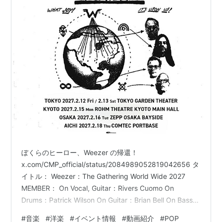
ぼくらのヒーロー、Weezer の帰還！
x.com/CMP_official/status/2084989052819042656 タ
イトル： Weezer：The Gathering World Wide 2027
MEMBER： On Vocal, Guitar：Rivers Cuomo On
Drums：Patrick Wilson On Guitar：Brian Bell On Bass：
Scott Shriner 開催日程： 2027年2月12日(金) / 東京 / 東
#
音楽
#
洋楽
#
イベント情報
#
動画紹介
#
POP