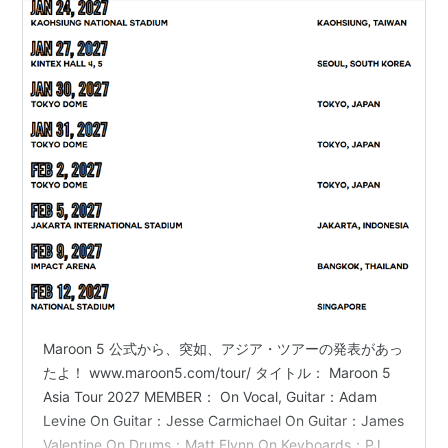
Maroon 5 公式から、突如、アジア・ツアーの発表があっ
たよ！ www.maroon5.com/tour/ タイトル： Maroon 5
Asia Tour 2027 MEMBER： On Vocal, Guitar：Adam
Levine On Guitar：Jesse Carmichael On Guitar：James
Valentine On Drums：Matt Flynn On Keyboards：PJ