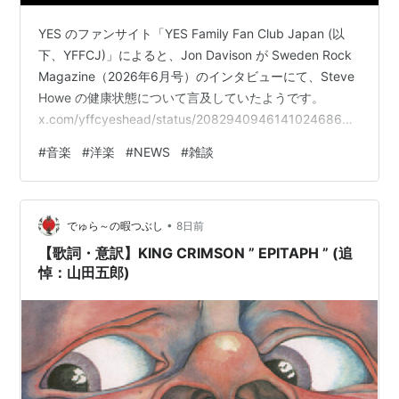
YES のファンサイト「YES Family Fan Club Japan (以
下、YFFCJ)」によると、Jon Davison が Sweden Rock
Magazine（2026年6月号）のインタビューにて、Steve
Howe の健康状態について言及していたようです。
x.com/yffcyeshead/status/2082940946141024686
ameblo.jp Steve Howe has fully recovered.In the June
#
音楽
#
洋楽
#
NEWS
#
雑談
2026 issue of Sweden Rock Magazine, Jon Davison
confirms that …
•
でゅら～の暇つぶし
8日前
【歌詞・意訳】KING CRIMSON ” EPITAPH ” (追
悼：山田五郎)