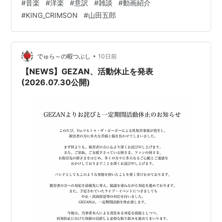
#
音楽
#
洋楽
#
意訳
#
雑談
#
動画紹介
When every man is torn apa…
#
KING_CRIMSON
#
山田五郎
•
でゅら～の暇つぶし
10日前
【NEWS】GEZAN、活動休止を発表
(2026.07.30公開)