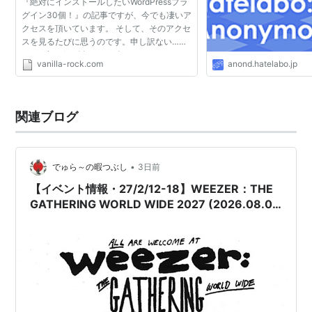
『絶対にインストールしたいWordPressプラ
グイン30個！』の記事ですが、今でも凄いア
クセスを頂いています。 そして、そのアクセ
スを見るたびに思うのです。申し訳ない…
と。 ブログを移転したり色々やっていたので
vanilla-rock.com
anond.hatelabo.jp
正確な日にちは判らないですが、あの記事を
書いたのはもう一年...
関連ブログ
•
でゅら～の暇つぶし
3日前
【イベント情報・27/2/12-18】WEEZER：THE
GATHERING WORLD WIDE 2027 (2026.08.06
公開)