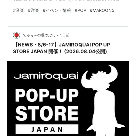
Morton On Bass：Sam Farrar 開催日程： 2027年1月24
#
音楽
#
洋楽
#
イベント情報
#
POP
#
MAROON5
日(日) / 台湾 / 高雄ナショナル・スタジアム 2027年1月
27日(水) / 韓国 / …
•
でゅら～の暇つぶし
5日前
【NEWS・8/6-17】JAMIROQUAI POP UP
STORE JAPAN 開催！ (2026.08.04公開)