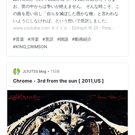
お、世の中からは争いが絶えません。 そんな時こそ、こ
の曲を思い出し「自らを滅ぼした愚かな種」と言われな
いようにしなければ、という想いで意訳しました。
www.youtube.com タイトル：Epitaph 作 詞：Pete
Sinfield 作 曲：Robert Fripp, Ian McDonald, Greg Lake,
#
音楽
#
洋楽
#
意訳
#
雑談
#
動画紹介
Michael Giles 収録アルバム：In The Court Of The
#
KING_CRIMSON
Crimson King The wall on which the prophets wrote Is
cracking at the …
•
JL1UTS’s blog
7日前
Chrome - 3rd from the sun [ 2011,US ]