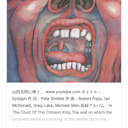
山田五郎に捧ぐ。 www.youtube.com タイトル：
Epitaph 作 詞：Pete Sinfield 作 曲：Robert Fripp, Ian
McDonald, Greg Lake, Michael Giles 収録アルバム：In
The Court Of The Crimson King The wall on which the
prophets wrote Is cracking at the seams Upon the
instruments of death The sunlight brightly gleams