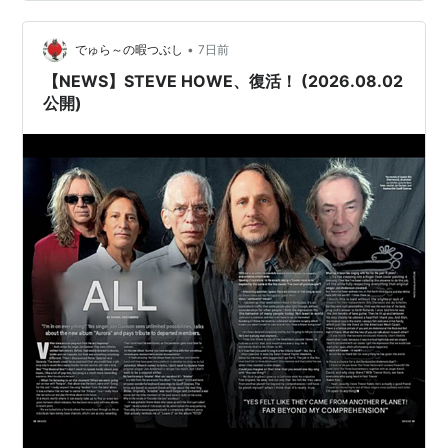
は、海苔の良いガレージジャンク・インダストリアル模
様から始まりますね(*'▽') 海苔の良いジャンク・インダ
•
ストリアルが疾走しております。 2. Future Gh…
でゅら～の暇つぶし
7日前
【NEWS】STEVE HOWE、復活！ (2026.08.02
公開)