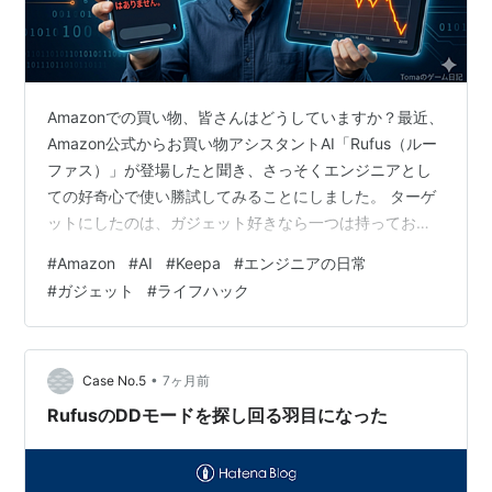
Amazonでの買い物、皆さんはどうしていますか？最近、
Amazon公式からお買い物アシスタントAI「Rufus（ルー
ファス）」が登場したと聞き、さっそくエンジニアとし
ての好奇心で使い勝試してみることにしました。 ターゲ
ットにしたのは、ガジェット好きなら一つは持っておき
たい定番中の定番、「Anker（アンカー）の10,000mAh
#
Amazon
#
AI
#
Keepa
#
エンジニアの日常
モバイルバッテリー」です。最新AIは、本当に「買い
#
ガジェット
#
ライフハック
時」を正しく判定してくれるのでしょうか？
•
Case No.5
7ヶ月前
RufusのDDモードを探し回る羽目になった