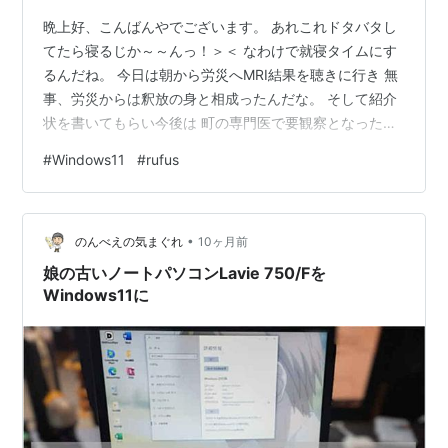
晩上好、こんばんやでございます。 あれこれドタバタし
てたら寝るじか～～んっ！＞＜ なわけで就寝タイムにす
るんだね。 今日は朝から労災へMRI結果を聴きに行き 無
事、労災からは釈放の身と相成ったんだな。 そして紹介
状を書いてもらい今後は 町の専門医で要観察となったわ
けです。 それはともかく高市自民と吉村維新が連立する
#
Windows11
#
rufus
のかぁ。 首班指名されたら大臣ポストミスらないこと
を：P そんなことより eMMCのサブPCと外出用PCが
windows10のままですと すんごくリスキーななもので策
•
を練っているんだよねぇ。 rufusとかChromeOSの検討に
のんべえの気まぐれ
10ヶ月前
入ってるのですが rufusがイマイチ期待した通りにい…
娘の古いノートパソコンLavie 750/Fを
Windows11に