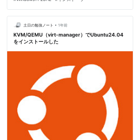
4.6.exe」をダウンロードします ③ ダウンロードした
exeファイルをダブルクリックで開きます ④ 「選択」を
クリックし、使いたいISOファイルを選択します ⑤ ボリ
•
ュームラベルなどは任意の文言に変更してください でき
土日の勉強ノート
1年前
たら「スタート」をクリック …
KVM/QEMU（virt-manager）でUbuntu24.04
をインストールした