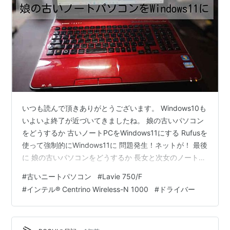
いつも読んで頂きありがとうございます。 Windows10も
いよいよ終了が近づいてきましたね。 娘の古いパソコン
をどうするか 古いノートPCをWindows11にする Rufusを
使って強制的にWindows11に 問題発生！ネットが！ 最後
に 娘の古いパソコンをどうするか 長女と次女のノート
PCはまだWindows10ですが、どうしようか聞いてみると
#
古いニートパソコン
#
Lavie 750/F
次女はほとんど使わないのでいらないといいます。長女
#
インテル® Centrino Wireless-N 1000
#
ドライバー
はBlu-Rayが見られる機器が欲しいというのでプレーヤー
を買おうと思いましたが次女のノートPCがBlu-Ray対応
のなのでこれをWindows11にして使わせることにしまし