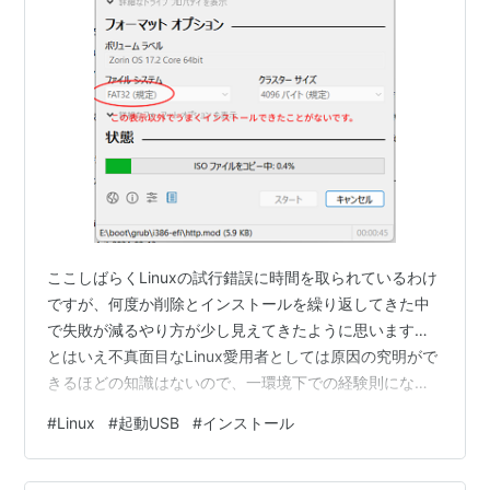
ここしばらくLinuxの試行錯誤に時間を取られているわけ
ですが、何度か削除とインストールを繰り返してきた中
で失敗が減るやり方が少し見えてきたように思います…
とはいえ不真面目なLinux愛用者としては原因の究明がで
きるほどの知識はないので、一環境下での経験則になっ
てしまいますけれど自分の忘備録的に残しておこうと思
#
Linux
#
起動USB
#
インストール
います。 １ ネットの有線接続 勿論後から設定できるの
ですが、インストール時に設定できたほうが後々幸せな
結果になることが多かったです。これも家の環境が大き