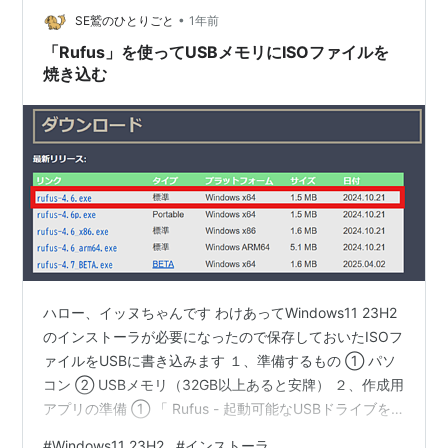
•
いと思いますがwi-fiだと不安定なので失敗したのかな？
SE鷲のひとりごと
1年前
と。ネットで有線接続しておいたPCにインストールした
「Rufus」を使ってUSBメモリにISOファイルを
時の方がちゃんと入ってくれ…
焼き込む
ハロー、イッヌちゃんです わけあってWindows11 23H2
のインストーラが必要になったので保存しておいたISOフ
ァイルをUSBに書き込みます １、準備するもの ① パソ
コン ② USBメモリ（32GB以上あると安牌） ２、作成用
アプリの準備 ① 「 Rufus - 起動可能なUSBドライブを
簡単に作成できます 」を開きます ② 「Rufus-
#
Windows11 23H2
#
インストーラ