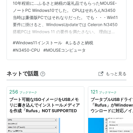
10年程前に...ふるさと納税の返礼品でもらったMOUSE-
ノートPC Windows10でした。 CPUはせれろんN3450
当時は廉価版PCではそれなりだった。 でも・・・Win11
要件に掛けると、WindowsUpdateでは Celeron N3450
搭載PCは Windows 11 の要件を満たさない。 理由は
“TPM2.0 なし・CPU非対応・Secure Boot要件未達” の3
#
Windows11インストール
#
ふるさと納税
点。 フツーに普段の使用では困らないPCなんだけど、
#
N3450-CPU
#
MOUSEコンピュータ
Win10サポートが終わった現在は インターネットを使う
場合は怪しいサイトに行かなくてもリスクが 高まるとの
こと。 既にWin10ままのPCの脆弱…
ネットで話題
もっと見る
256
121
ブックマーク
ブックマーク
ブート可能なISOイメージをUSBメモ
ブータブルUSBドラ
リに書き込んでインストールメディア
「Rufus」がWindows
を作成「Rufus」NOT SUPPORTED
ウンロードに対応／イ
のダウンロードからメ
込みまでがこれ一本で