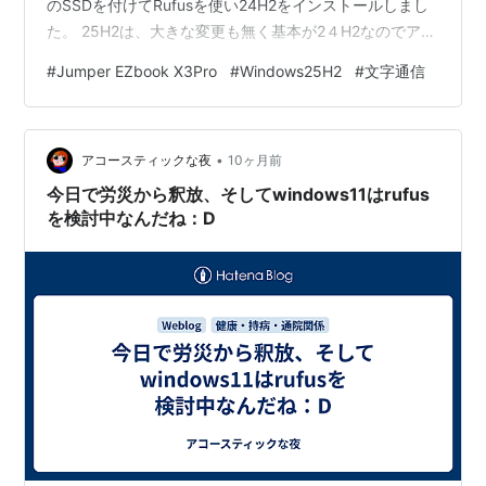
のSSDを付けてRufusを使い24H2をインストールしまし
た。 25H2は、大きな変更も無く基本が2４H2なのでアッ
と言う間に25H2に更新されます。25H2の更新プログラ
#
Jumper EZbook X3Pro
#
Windows25H2
#
文字通信
ムも順調にインストールされています。 25H2に更新され
たOSで、WSJT-Xの3.0.0テスト版をインストールしまし
た。バンドチェンジが、ワンクリックで可能な機能が付
•
加されています。 160m～70cm迄FT-991AMにおいても
アコースティックな夜
10ヶ月前
瞬時に切り替わ…
今日で労災から釈放、そしてwindows11はrufus
を検討中なんだね：D