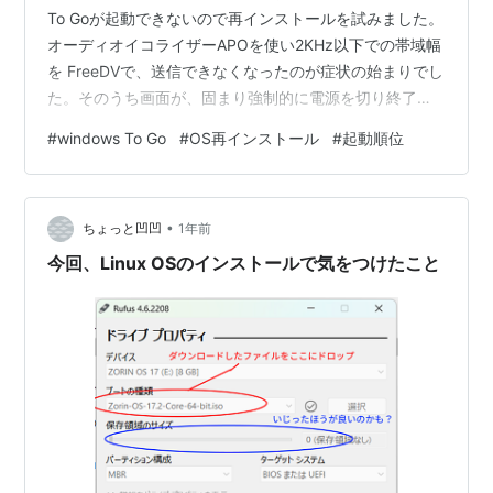
To Goが起動できないので再インストールを試みました。
オーディオイコライザーAPOを使い2KHz以下での帯域幅
を FreeDVで、送信できなくなったのが症状の始まりでし
た。そのうち画面が、固まり強制的に電源を切り終了さ
せていたら起動もできなくなりました。 Windows11
#
windows To Go
#
OS再インストール
#
起動順位
24H2のISOを用意して、Rufusでインストールします。
イメージオプションで、標準とWindows To Goが選べま
す。 上手くSSD 1TBに転送でき処理中です。
•
Windows11 24H2の更新プログラムも実行できました。
ちょっと凹凹
1年前
無事OSの再インスト…
今回、Linux OSのインストールで気をつけたこと