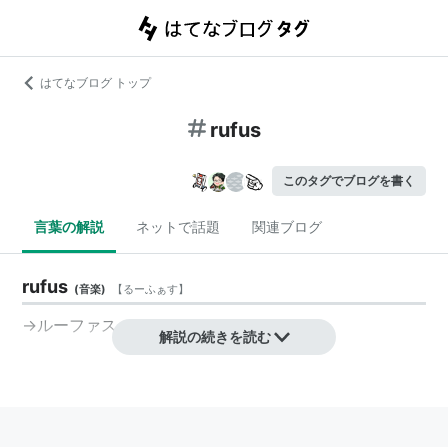
はてなブログ トップ
rufus
このタグでブログを書く
言葉の解説
ネットで話題
関連ブログ
rufus
(
音楽
)
【
るーふぁす
】
→ルーファス
解説の続きを読む