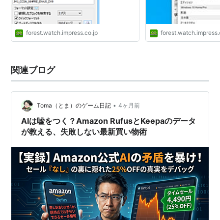
forest.watch.impress.co.jp
forest.watch.impress.
関連ブログ
•
Toma（とま）のゲーム日記
4ヶ月前
AIは嘘をつく？Amazon RufusとKeepaのデータ
が教える、失敗しない最新買い物術