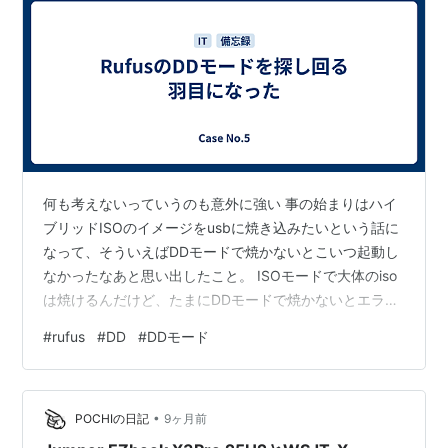
何も考えないっていうのも意外に強い 事の始まりはハイ
ブリッドISOのイメージをusbに焼き込みたいという話に
なって、そういえばDDモードで焼かないとこいつ起動し
なかったなあと思い出したこと。 ISOモードで大体のiso
は焼けるんだけど、たまにDDモードで焼かないとエラー
吐いたり、そもそも立ち上がらなかったりする。なの
#
rufus
#
DD
#
DDモード
で、rufusでその設定項目を探すんだけど、無いんだよ
ね。存在しない。でも画像検索すると、フォーマットの
ところにちゃんとチェックボックスがある。どういうこ
•
と・・・。 何も考えないっていうのも意外に強い スター
POCHIの日記
9ヶ月前
トを押したらポップアップウインドウがある