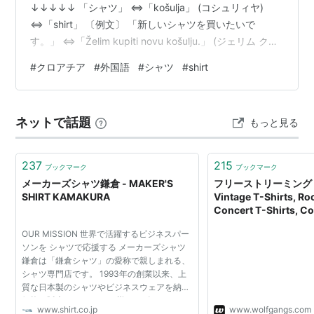
↓↓↓↓↓ 「シャツ」 ⇔「košulja」 (コシュリィヤ)
⇔「shirt」 〔例文〕 「新しいシャツを買いたいで
す。」 ⇔「Želim kupiti novu košulju.」 (ジェリム クピ
ティ ノヴ コシュリィユ) ⇔「I want to buy a new
#
クロアチア
#
外国語
#
シャツ
#
shirt
shirt.」
・・・・・・・・・・・・・・・・・・・・・・・・・
・・・・・・・・・・ いかがでしたか？ では、この短い
ネットで話題
もっと見る
記事から去る前に、「しゃつ、こしゅりぃや」と、5回繰
り返して発音してみてください。 次に目を閉じ、何も見
ず…
237
215
ブックマーク
ブックマーク
メーカーズシャツ鎌倉 - MAKER'S
フリーストリーミン
SHIRT KAMAKURA
Vintage T-Shirts, Ro
Concert T-Shirts, Co
Rock T-Shirts, Concert
OUR MISSION 世界で活躍するビジネスパー
ソンを シャツで応援する メーカーズシャツ
鎌倉は「鎌倉シャツ」の愛称で親しまれる、
シャツ専門店です。 1993年の創業以来、上
質な日本製のシャツやビジネスウェアを納得
価格で販売しています。 様々なビジネスシー
www.shirt.co.jp
www.wolfgangs.com
ンで、自信をもって着用できるアイテムを、