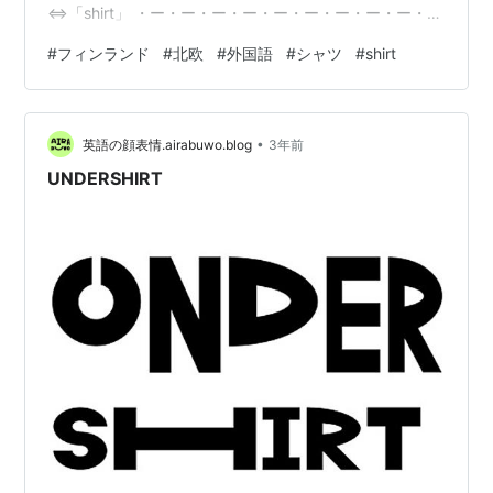
⇔「shirt」 ・ー・ー・ー・ー・ー・ー・ー・ー・ー・
ー・ー・ー・ー・ー・ー・ 〔例文〕 「友人は水色のシャ
#
フィンランド
#
北欧
#
外国語
#
シャツ
#
shirt
ツを着ています。」 ⇔「Ystävälläni on yllään
vaaleansininen paita.」 (ィユスタヴァッラニ オン ィユ
ッラーン ヴァーレアンシニネン パイタ) ⇔「My friend
•
is wearing a light blue shirt.」 ・ー・…
英語の顔表情.airabuwo.blog
3年前
UNDERSHIRT