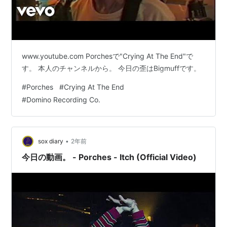
www.youtube.com Porchesで"Crying At The End"で
す。 本人のチャンネルから。 今日の歪はBigmuffです。
#
Porches
#
Crying At The End
#
Domino Recording Co.
•
sox diary
2年前
今日の動画。 - Porches - Itch (Official Video)