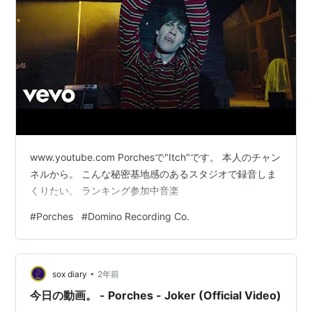
www.youtube.com Porchesで"Itch"です。 本人のチャン
ネルから。 こんな秘密基地感のあるスタジオで録音しま
くりたい。 ランキング参加中音楽
#
Porches
#
Domino Recording Co.
•
sox diary
2年前
今日の動画。 - Porches - Joker (Official Video)