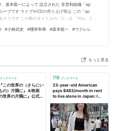
、坂本龍一によって 設立された 非営利組織「ap
グループです ライブやCDの売り上げ等は この「ap
いるそうです この曲のタイトルの「U」は 「You」と
り 歌詞の内容は 櫻井さんがこのap bankに 関わって行く
U
#
小林武史
#
櫻井和寿
#
坂本龍一
#
ウクレレ
…
もっと見る
118
ブックマーク
ブックマーク
『この世界の（さらにい
23-year-old American
もの）片隅に』＆映画
pays $483/month in rent
の世界の片隅に』公式
to live alone in Japan: I
Twitter: "現在放送中の漫
could never 'afford
この世界の片隅に』を原
something like this' in the
する実写ドラマに
U.S.
cial thanks to 映画
の世界の片隅に』製作委
」と表記されております