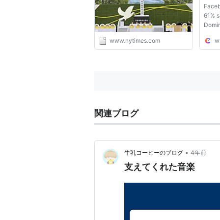
Faceb
61% sa
Domin
Foursq
www.nytimes.com
w
online
U.K. a
half o
same p
関連ブログ
•
牛乳コーヒーのブログ
4年前
支えてくれた音楽