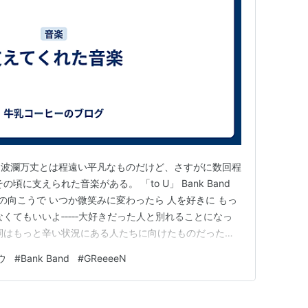
は波瀾万丈とは程遠い平凡なものだけど、さすがに数回程
頃に支えられた音楽がある。 「to U」 Bank Band
昨日が 涙の向こうで いつか微笑みに変わったら 人を好きに もっ
くてもいいよ‐‐‐‐‐大好きだった人と別れることになっ
詞はもっと辛い状況にある人たちに向けたものだったけ
泣いてた。 あの人以上の人なんていないと思ってた私
ウ
#
Bank Band
#
GReeeeN
きになれる日がくるって信じさせてくれた。