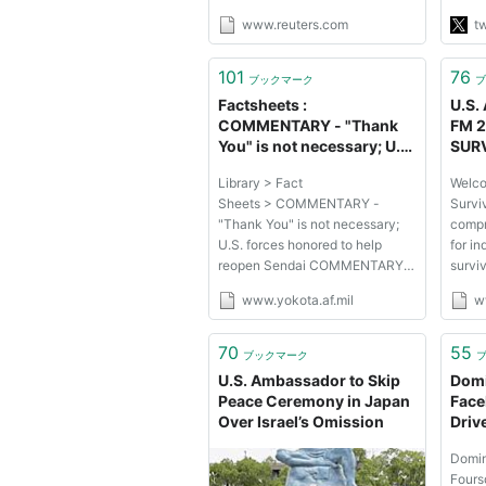
が、
www.reuters.com
tw
内容
関す
101
76
http
ブックマーク
ブ
Factsheets :
U.S.
COMMENTARY - "Thank
FM 2
You" is not necessary; U.S.
SURV
forces honored to help
Library > Fact
Welco
reopen Sendai
Sheets > COMMENTARY -
Survi
"Thank You" is not necessary;
compr
U.S. forces honored to help
for i
reopen Sendai COMMENTARY -
surviv
"Thank You" is not necessary;
survi
www.yokota.af.mil
w
U.S. forces honored to help
inform
reopen Sendai Posted 4/8/2011
out al
Printable Fact Sheet ４月３日、
Surviv
70
55
ブックマーク
仙台空港の２７番滑走路から８０
Equip
U.S. Ambassador to Skip
Domi
０メートルほど離れた砂浜で...
is pub
Peace Ceremony in Japan
Face
Over Israel’s Omission
Driv
Domin
Fours