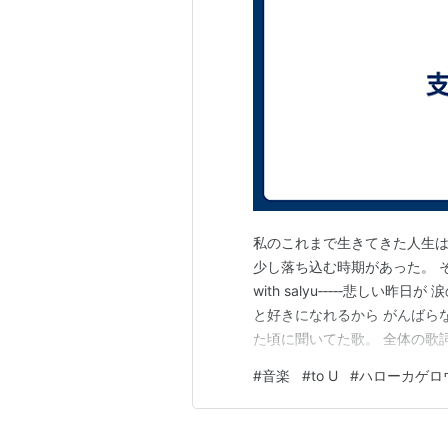
私のこれまで生きてきた人生
少し落ち込む時期があった。 その
with salyu‐‐‐‐‐悲しい
と好きになれるから がんばらな
た頃に聞いてた歌。 全体の歌
ど、この歌詞を聞きながら毎日
#
音楽
#
to U
#
ハローカゲロ
に、きっともう一度誰かを好
www.youtube…