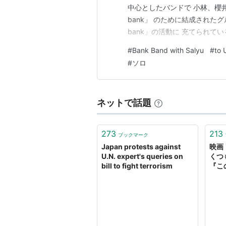
中心としたバンドで 小林、櫻井
bank」 のために結成された
bank」の活動に 充てられて
「Universe」を 意味してお
#
Bank Band with Salyu
#
to 
中で感じたことや 2004年に起
#
ソロ
ネットで話題
273
213
ブックマーク
Japan protests against
映画
U.N. expert's queries on
くつ
bill to fight terrorism
『こ
on 
画『
作と
「spe
『こ
員会