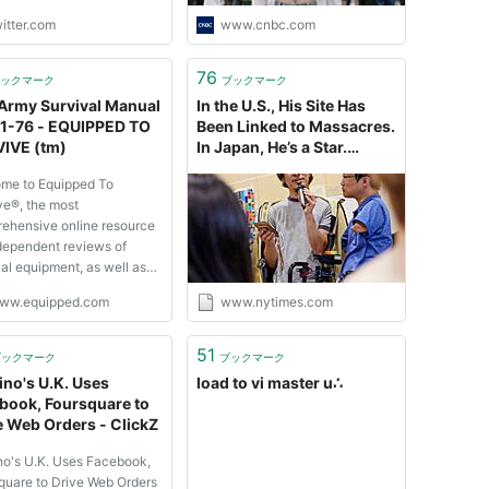
当委員会は当該ドラマの
itter.com
www.cnbc.com
・表現等につき、映画に
る設定の提供を含め、…
76
s://t.co/UKZIjbt97u"
ックマーク
ブックマーク
 Army Survival Manual
In the U.S., His Site Has
1-76 - EQUIPPED TO
Been Linked to Massacres.
IVE (tm)
In Japan, He’s a Star.
(Published 2022)
me to Equipped To
ve®, the most
ehensive online resource
ndependent reviews of
al equipment, as well as
val and Search and Rescue
ww.equipped.com
www.nytimes.com
ation. Click here to check
l the rest that Equipped To
e® has to offer. The
51
ブックマーク
ブックマーク
ped To Survive® web site
no's U.K. Uses
load to vi master u∴
lished...
book, Foursquare to
e Web Orders - ClickZ
o's U.K. Uses Facebook,
quare to Drive Web Orders