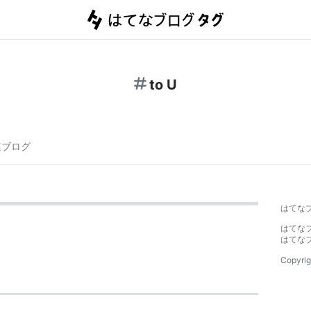
to U
連ブログ
はてな
はてな
はてな
Copyrig