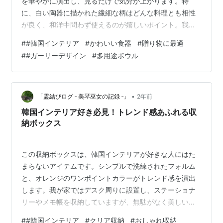
を華やかに演出し、見るだけで気分が上がります。特
に、白い陶器に描かれた繊細な柄はどんな料理とも相性
が良く、和洋中問わず使えるのが嬉しいポイント。我が
家では、朝のスープや夜のパスタを盛り付けるのに頻繁
#
#韓国インテリア
#
かわいい食器
#
贈り物に最適
に使用しています。 さらに、このデザインは写真映えす
#
#ガーリーデザイン
#
多用途ボウル
るので、料理の写真をSNSに投稿するときにも最適で
す。友人たちから「このお皿、どこで買ったの？」と尋
ねられることが増え、ちょっとした自慢のアイテムにな
りました。デザインにこだわりながらも、しっかりと使
•
「霊結びログ ‐ 美琴巫女の記録 ‐」
2年前
いやすいこのボウルは、韓国インテリアや雑貨が好き
韓国インテリア好き必見！トレンド感あふれる収
な…
納ボックス
この収納ボックスは、韓国インテリアが好きな人にはた
まらないアイテムです。シンプルで洗練されたフォルム
と、オレンジのワンポイントカラーがトレンド感を演出
します。我が家ではデスク周りに設置し、ステーショナ
リーやメモ帳を収納していますが、無駄がなく美しいデ
ザインが空間を一気に格上げしてくれます。実用性だけ
#
#韓国インテリア
#
クリア収納
#
おしゃれ収納