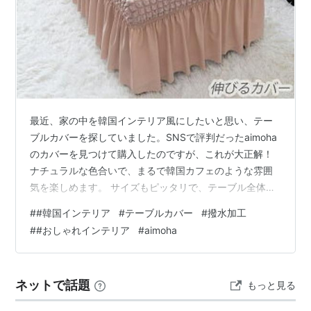
最近、家の中を韓国インテリア風にしたいと思い、テー
ブルカバーを探していました。SNSで評判だったaimoha
のカバーを見つけて購入したのですが、これが大正解！
ナチュラルな色合いで、まるで韓国カフェのような雰囲
気を楽しめます。 サイズもピッタリで、テーブル全体を
おしゃれに包み込んでくれます。食事のときも清潔感が
#
#韓国インテリア
#
テーブルカバー
#
撥水加工
あり、家族にも好評でした。撥水加工がされているの
#
#おしゃれインテリア
#
aimoha
で、スープや飲み物をこぼしても安心！サッと拭き取る
だけでシミにならないので、子どもがいる家庭でも重宝
しています。 カフェ風のインテリアが好きな方には特に
ネットで話題
もっと見る
おすすめです。見た目が可愛いだけでなく、お手入れの
しやすさも抜群！毎日の暮らしがちょっと特…