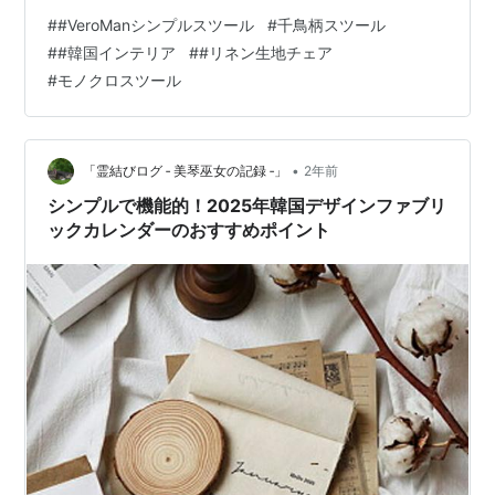
の心地よさを提供してくれるため、長時間座っても疲れ
#
#VeroManシンプルスツール
#
千鳥柄スツール
ません。 サイズは直径30cm、高さ28cmと、コンパクト
#
#韓国インテリア
#
#リネン生地チェア
で使いやすいサイズ感。玄関先に置いておくのにも最適
#
モノクロスツール
なサイズで、来客時にはサッと使える便利なアイテムで
す。キッズルームにもぴったりで、お子様が座って遊ぶ
のにも適しています。シンプルでありながらも、部屋を
スタイリッシュに仕上げることができる…
•
「霊結びログ ‐ 美琴巫女の記録 ‐」
2年前
シンプルで機能的！2025年韓国デザインファブリ
ックカレンダーのおすすめポイント