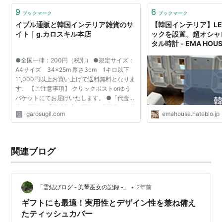
9
6
ブックマーク
ブックマーク
イブル通販と韓国インテリア雑貨のサ
【韓国インテリア】L
イト｜g.カロスキル本店
ックを設置。超オシャ
タル時計 - EMA HO
●全国一律：200円（税別） ●規定サイズ：
A4サイズ 34×25m 厚さ3cm 1キロ以下
11,000円以上お買い上げで送料無料となりま
す。 【ご注意事項】 クリックポストorゆう
パケットにてお届けいたします。 ●「代金引
換」不可 ●「日時指定」不可 ●発送日から約
garosugil.com
emahouse.hateblo.jp
2〜4日着（離島は除く） ●全国一律：500円
（税別） 離島・一部地域...
関連ブログ
•
「霊結びログ ‐ 美琴巫女の記録 ‐」
2年前
ギフトにも最適！実用性とデザイン性を兼ね備え
たティッシュカバー