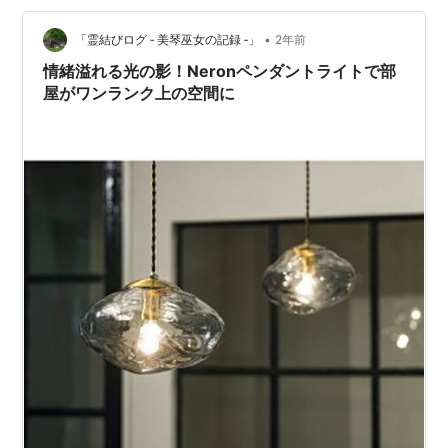
き、インテリアとしても十分な存在感があります。
【30％クーポン】送料無料 2025ファブリ…
•
「霊結びログ ‐ 美琴巫女の記録 ‐」
2年前
情緒溢れる光の影！Neronペンダントライトで部
屋がワンランク上の空間に