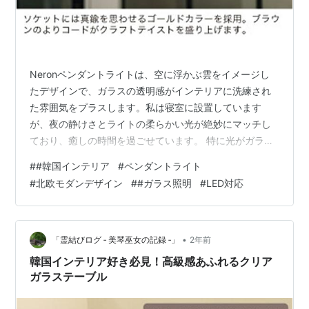
Neronペンダントライトは、空に浮かぶ雲をイメージし
たデザインで、ガラスの透明感がインテリアに洗練され
た雰囲気をプラスします。私は寝室に設置しています
が、夜の静けさとライトの柔らかい光が絶妙にマッチし
ており、癒しの時間を過ごせています。 特に光がガラス
に反射する際に生まれる揺らぎの美しさは格別です。シ
#
#韓国インテリア
#
ペンダントライト
ンプルでナチュラルなデザインなので、北欧風や韓国イ
#
北欧モダンデザイン
#
#ガラス照明
#
LED対応
ンテリア、モダンな部屋にも相性が良く、幅広いテイス
トの部屋に馴染みます。機能性とデザイン性を兼ね備え
た素晴らしいライトです。 【インターフォルム公式】 ペ
ンダントライト ネロン Neron | 照明 おしゃれ ペンダン
•
「霊結びログ ‐ 美琴巫女の記録 ‐」
2年前
ト 1灯 照明器具 LED …
韓国インテリア好き必見！高級感あふれるクリア
ガラステーブル