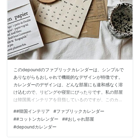
このdepoundのファブリックカレンダーは、シンプルで
ありながらもおしゃれで機能的なデザインが特徴です。
カレンダーのデザインは、どんな部屋にも違和感なく溶
け込むので、リビングや寝室にぴったりです。私の部屋
は韓国風インテリアを目指しているのですが、このカレ
ンダーが加わることで一気におしゃれ感が増しました。
#
#韓国インテリア
#
ファブリックカレンダー
また、カレンダーはコットン素材で作られているため、
#
#コットンカレンダー
#
#おしゃれ部屋
軽くて取り扱いが簡単です。デザインも非常にシンプル
#
depoundカレンダー
で、色味も落ち着いているため、部屋全体のトーンに合
わせやすいです。毎月新しいデザインを楽しむことがで