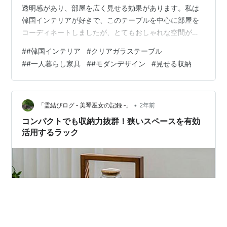
透明感があり、部屋を広く見せる効果があります。私は
韓国インテリアが好きで、このテーブルを中心に部屋を
コーディネートしましたが、とてもおしゃれな空間が完
成しました。 棚にはお気に入りの小物や本を置いて見せ
#
#韓国インテリア
#
クリアガラステーブル
る収納を楽しんでいます。強化ガラスが使用されている
#
#一人暮らし家具
#
#モダンデザイン
#
見せる収納
ため、見た目だけでなく実用性も抜群。おしゃれさと機
能性を兼ね備えたこのテーブルは、韓国風の部屋作りを
目指している方にぜひおすすめです。 【スーパーSALE限
定 P10倍】ローテーブル センターテーブル テーブル 韓
•
「霊結びログ ‐ 美琴巫女の記録 ‐」
2年前
国 棚 ガラステーブル 強化ガラス…
コンパクトでも収納力抜群！狭いスペースを有効
活用するラック