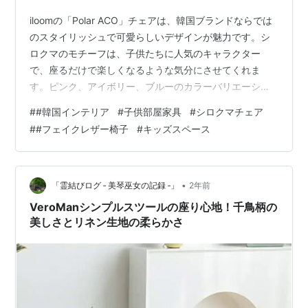
iloomの「Polar ACO」チェアは、韓国ブランドならでは
のスタイリッシュで可愛らしいデザインが魅力です。シ
ロクマのモチーフは、子供たちに人気のキャラクター
で、座るだけで楽しくなるような気分にさせてくれま
す。ピンク、アイボリー、ブルーのカラーバリエーショ
ンがあり、どんな部屋にもぴったり合う色を選ぶことが
#
#韓国インテリア
#
子供部屋家具
#
シロクマチェア
できます。 このチェアは、ただ可愛いだけでなく、座り
#
#フェイクレザー椅子
#
キッズスペース
心地も抜群です。スポンジ素材を使用しており、柔らか
くて快適でありながら、しっかりとしたサポート力もあ
るので、長時間座っていても疲れにくいです。フェイク
レザーで作られているため、お手入れも簡単で、汚れた
•
「霊結びログ ‐ 美琴巫女の記録 ‐」
2年前
場合でもサッと拭くだけでOKです。 ま…
VeroManシンプルスツールの座り心地！千鳥柄の
美しさとリネン生地の柔らかさ