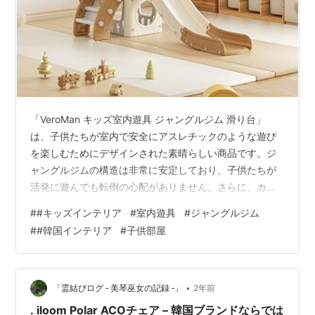
「VeroMan キッズ室内遊具 ジャングルジム 滑り台」
は、子供たちが室内で安全にアスレチックのような遊び
を楽しむためにデザインされた素晴らしい商品です。ジ
ャングルジムの構造は非常に安定しており、子供たちが
活発に遊んでも転倒の心配がありません。さらに、カラ
フルな色使いが部屋を明るくし、インテリアのアクセン
#
#キッズインテリア
#
室内遊具
#
ジャングルジム
トにもなる点が魅力です。 この遊具は、特に運動不足の
#
#韓国インテリア
#
子供部屋
子供にとって最適なアイテムです。滑り台を使って遊ぶ
ことで、身体を動かしながら楽しくエクササイズがで
き、またジャングルジムのように登ったりくぐったりと
いった動きが、子供たちの筋力やバランス感覚を育むの
•
「霊結びログ ‐ 美琴巫女の記録 ‐」
2年前
にも役立ちます。室内でありながら、外遊びの…
. iloom Polar ACOチェア – 韓国ブランドならでは