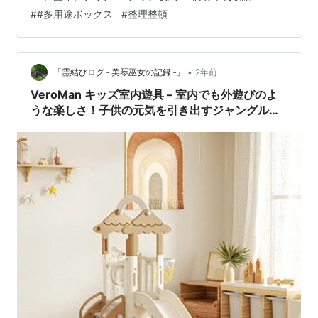
でなくインテリアの一部として楽しめるこの商品は、デ
#
#多用途ボックス
#
整理整頓
ザインにこだわりたい方に最適です。 小物収納 プラスチ
ック クリア おしゃれ 韓国 シンプル 楽天で購入
•
「霊結びログ ‐ 美琴巫女の記録 ‐」
2年前
VeroMan キッズ室内遊具 – 室内でも外遊びのよ
うな楽しさ！子供の元気を引き出すジャングルジ
ム