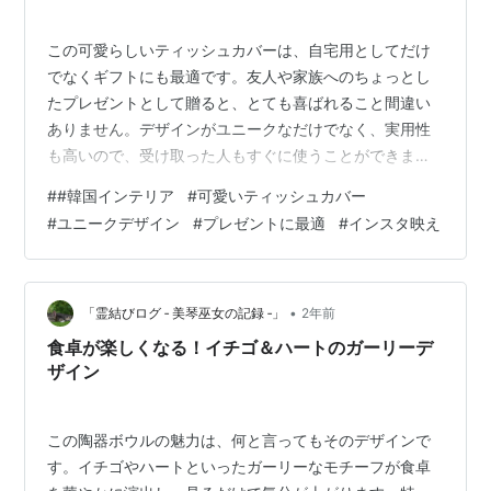
この可愛らしいティッシュカバーは、自宅用としてだけ
でなくギフトにも最適です。友人や家族へのちょっとし
たプレゼントとして贈ると、とても喜ばれること間違い
ありません。デザインがユニークなだけでなく、実用性
も高いので、受け取った人もすぐに使うことができま
す。 特に、ハンバーガー型のティッシュカバーは若い世
#
#韓国インテリア
#
可愛いティッシュカバー
代に人気があり、韓国雑貨が好きな方には特におすすめ
#
ユニークデザイン
#
プレゼントに最適
#
インスタ映え
です。私も引越し祝いとして友人に贈りましたが、「部
屋がおしゃれになった！」と大好評でした。価格も手頃
なので、気軽に贈れる点も魅力的です。 【送料無料】イ
ンテリア おしゃれ 可愛い 置物 ティッシュカバー パン ペ
•
「霊結びログ ‐ 美琴巫女の記録 ‐」
2年前
ーパーボックス 食パン ティッシュボッ…
食卓が楽しくなる！イチゴ＆ハートのガーリーデ
ザイン
この陶器ボウルの魅力は、何と言ってもそのデザインで
す。イチゴやハートといったガーリーなモチーフが食卓