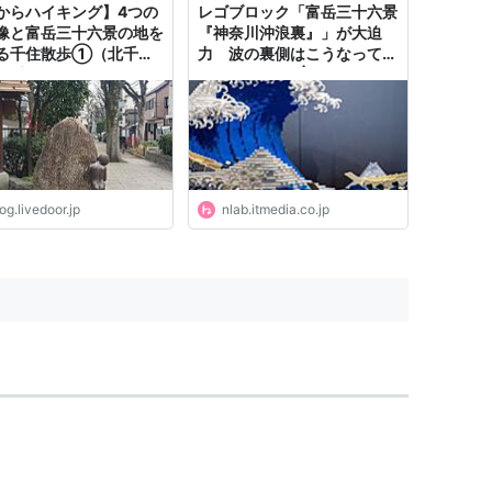
からハイキング】4つの
レゴブロック「富岳三十六景
像と富岳三十六景の地を
『神奈川沖浪裏』」が大迫
る千住散歩①（北千住
力 波の裏側はこうなってた
ら千住仲町公園まで） :
のか！（1/2） | ねとらぼ
で読書と散歩三昧、時々
ブ編集
og.livedoor.jp
nlab.itmedia.co.jp