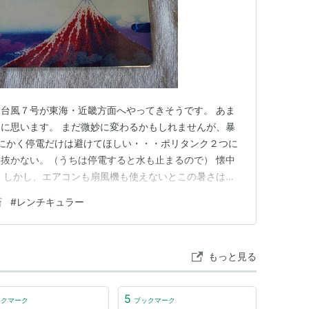
台風７号が東海・近畿方面へやってきそうです。 あま
に思います。 まだ微妙に変わるかもしれませんが、暴
 とにかく停電だけは避けてほしい・・・ポリタンク２つに
抜かない。（うちは停電すると水も止まるので） 懐中
 しかし、エアコンも扇風機も使えないとこの暑さは辛
フ」展で買ったグッズのしおりです。 残念ながらどれも
斎
#
レンチキュラー
猫のは、歌川国芳の作品から。マグネット２枚をページ
右の女性のは、喜多…
もっと見る
5
ックマーク
ブックマーク