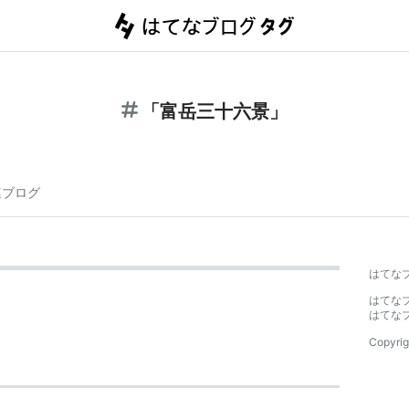
「富岳三十六景」
連ブログ
はてな
はてな
はてな
Copyrig