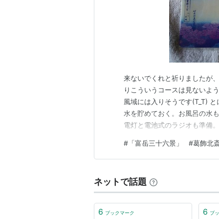
来ないでくれと祈りましたが、
りこういうコースは見ないよう
風域には入りそうです(T_T)
水を貯めておく。お風呂の水も
電灯と電池式のラジオも準備。
いなあ～～ 「花のお江戸ライ
#
「富岳三十六景」
#
葛飾北
展示作品ではないのですが。 
に挟むようにして使います。 
ネットで話題
6
6
ブックマーク
ブ