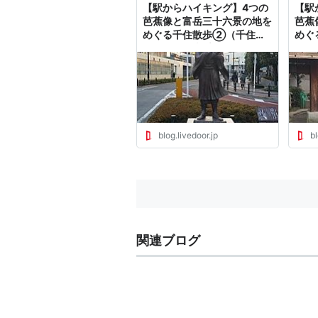
【駅からハイキング】4つの
【駅
芭蕉像と富岳三十六景の地を
芭蕉
めぐる千住散歩②（千住仲
めぐ
町公園から南千住駅まで） :
駅か
東京で読書と散歩三昧、時々
東京
ウェブ編集
ウェ
blog.livedoor.jp
bl
関連ブログ