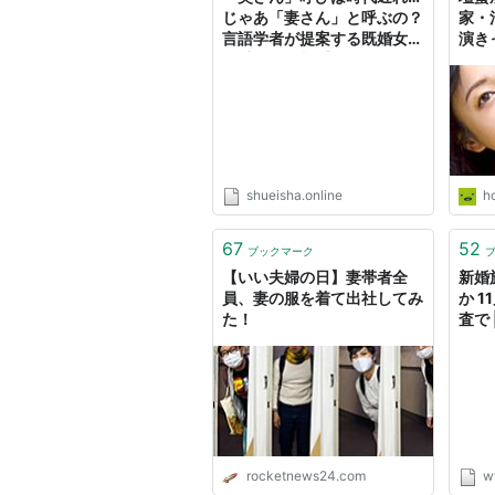
じゃあ「妻さん」と呼ぶの？
家・
言語学者が提案する既婚女性
演き
の“新しい呼び方”とは？＜11
婚姻
月22日いい夫婦の日＞ | 集
英社オンライン | 毎日が、あ
たらしい
shueisha.online
h
67
52
ブックマーク
【いい夫婦の日】妻帯者全
新婚
員、妻の服を着て出社してみ
か 1
た！
査で 
rocketnews24.com
w