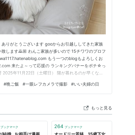
 ありがとうございます gooからお引越ししてきた家族
致します🙇🏼 わんこ家族が多いので 15チワワのプロフ
117.hatenablog.com もう一つのblogもよろしくお
og.fc2.com 来たよ～って応援の ランキングバナーをポチ☆っ
 2025年11月22日（土曜日） 陽が暮れるのが早くなっ
って爆睡中のこびん先輩 この日はふしぎちゃんのお誕生日
#
晩ご飯
#
一眼レフカメラで撮影
#
いい夫婦の日
もあります🤗 この日の浜名…
もっと見る
264
ブックマーク
ブックマーク
が結婚…お相手は漫画
オードリー若林、15歳下女