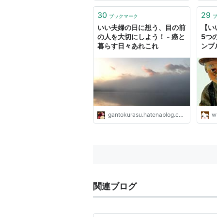
30
29
ブックマーク
いい夫婦の日に想う、目の前
【い
の人を大切にしよう！ - 癌と
5つ
暮らす日々あれこれ
ンプ
ト
gantokurasu.hatenablog.com
w
関連ブログ