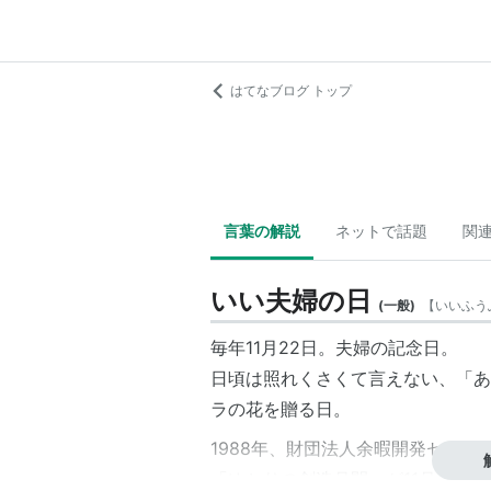
はてなブログ トップ
言葉の解説
ネットで話題
関
いい夫婦の日
(
一般
)
【
いいふう
毎年11月22日。夫婦の記念日。
日頃は照れくさくて言えない、「あ
ラの花を贈る日。
1988年、財団法人余暇開発センタ
「ゆとりの創造月間」が11月という