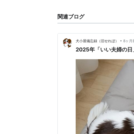
に定められた。
センター主導の活動ののち、異業種
関連ブログ
発足している。
「いい夫婦の日をすすめる会」
•
犬小屋備忘録（旧せれぼ）
8ヶ月
「
パートナー・オブ・ザ・イヤ
2025年「いい夫婦の日
2011年：高橋ジョージ、三
「いい夫婦 川柳コンテスト」の
2011年「いい夫婦大賞」作