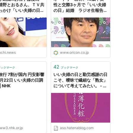
清野とおるさん、ＴＶ共
性と交際3ヶ月で「いい夫婦
っかけ「いい夫婦の日」
の日」結婚 ラジオ生報告で
届提出 - スポーツ報知
春日も驚き
ochi.news
www.oricon.co.jp
42
ブックマーク
ブックマーク
旅行 7割が国内 円安影響
いい夫婦の日と勤労感謝の日
1月22日 いい夫婦の日調
こそ、曖昧で繊細な「熟女」
| NHK
について考えてみたい。 - さ
よなら妄想
ww3.nhk.or.jp
aso.hatenablog.com