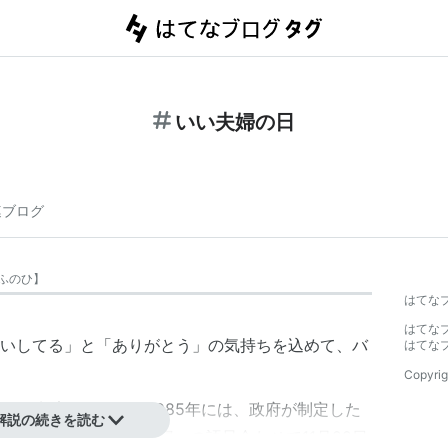
いい夫婦の日
連ブログ
ふのひ
】
はてな
はてな
いしてる」と「ありがとう」の気持ちを込めて、バ
はてな
Copyrig
ー
*1
が制定したもの。1985年には、政府が制定した
解説の続きを読む
こともあり、「いい夫婦」の語呂合わせで11月22日