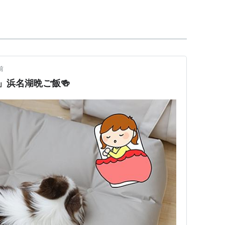
企業・団体による「いい夫婦の日」をすすめる会が
の活動
前
ー
」選出
」浜名湖晩ご飯🍻
船美佳夫妻
開催
品：
「新しい 手帳に妻の 誕生日」