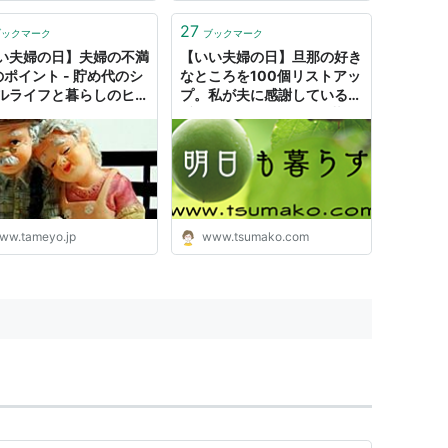
27
ブックマーク
ブックマーク
い夫婦の日】夫婦の不満
【いい夫婦の日】旦那の好き
のポイント - 貯め代のシ
なところを100個リストアッ
ルライフと暮らしのヒン
プ。私が夫に感謝している一
番のことは…。 - 明日も暮ら
す。
ww.tameyo.jp
www.tsumako.com