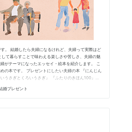
」です。 結婚したら夫婦になるけれど、夫婦って実際はど
として暮らすことで味わえる楽しさや苦しさ、夫婦の魅
婦がテーマになったエッセイ・絵本を紹介します。 こ
めの本です。 プレゼントにしたい夫婦の本 『にんじん
ろいうさぎとくろいうさぎ』 『ふたりのきほん100』
ツ 決定版』 夫婦エッセイ 『いくつもの週末』 『夫婦
結婚プレゼント
子 夫婦の流儀 完全版』 『次郎と正子: 娘が語る素顔の