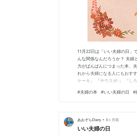
11月22日は「いい夫婦の日
んな関係なんだろうか？ 夫婦
力がぱんぱんにつまった本、夫
れから夫婦になる人にもおすす
ケーキ』 『サウスポ-』 『し
『幸福な質問』 『夫婦のトリセ
#
夫婦の本
#
いい夫婦の日
#
間における愛の適温』 『高峰秀
白洲家』 『かわいい夫』 『…
•
あおぞらDiary
8ヶ月前
いい夫婦の日