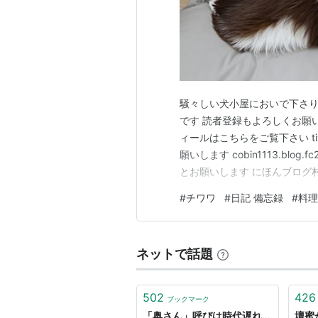
*1
:
現（財）社会経済生産性本部
騒々しい犬小屋においで下さり
です 読者登録もよろしくお願い
ィールはこちらをご覧下さい tiwa1
願いします cobin1113.bl
とお願いします にほんブログ村
てきた🌇 晩ご飯を食べ終わ
#
チワワ
#
日記 備忘録
#
料理
ではありますが いい夫婦の日で
ネットで話題
502
426
ブックマーク
「奥さん」呼びは時代遅れ…
壇蜜