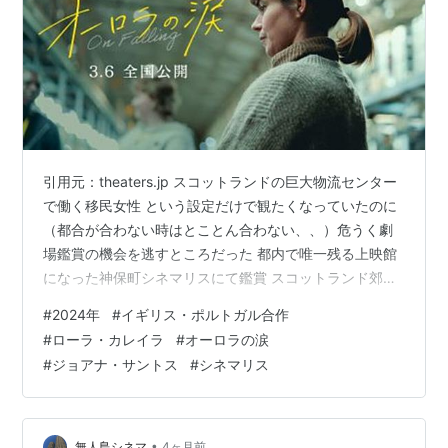
引用元：theaters.jp スコットランドの巨大物流センター
で働く移民女性 という設定だけで観たくなっていたのに
（都合が合わない時はとことん合わない、、）危うく劇
場鑑賞の機会を逃すところだった 都内で唯一残る上映館
になった神保町シネマリスにて鑑賞 スコットランド郊外
の巨大な物流センター働くポルトガル移民の女性オーロ
#
2024年
#
イギリス・ポルトガル合作
ラ（ジョアナ・サントス）の仕事は、スキャナーが示す
#
ローラ・カレイラ
#
オーロラの涙
通りに倉庫内の通路を移動し続け、棚にある商品をピッ
#
ジョアナ・サントス
#
シネマリス
クアップするというシンプルな仕事 シンプルな仕事では
あるけれど、テクノロジーに支えられ、又管理されてい
て、少しでもピックが遅れるとアラームが鳴ってしまう
急き立てられるような単純作…
•
無人島シネマ
4ヶ月前