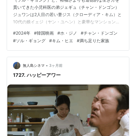
貫いてきた小児科医の弟ジェギュ（チャン・ドンゴン）
ジュワンは2人目の若い妻ジス（クローディア・キム）と
10代の娘イェジ（ヤン・ユヘン）と豪華なマンションに
住み、ジェギュは年長の妻ユンギョン（キム・ヒエ）と
#
2024年
#
韓国映画
#
ホ・ジノ
#
チャン・ドンゴン
10代の息子シホ（キム・ジョンチョル）、そして痴呆気
#
ソル・ギョング
#
キム・ヒエ
#
満ち足りた家族
味になった実母の介護をしながら暮らしている この正反
対な兄弟夫婦は、月に一度高級レストランの個室で夕食
をすることにしている（もちろんジュワンの支払いで）
ある日いつもの様に集まった四人だったが、彼らが食事
•
無人島シネマ
3ヶ月前
をしている同じ夜に、イェジと…
1727. ハッピーアワー