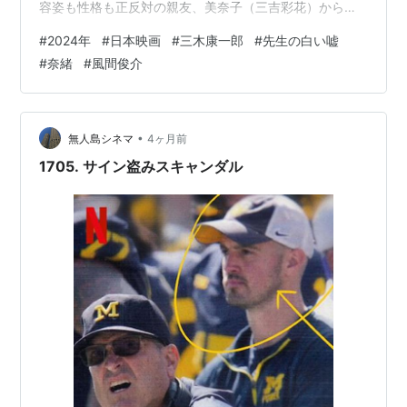
容姿も性格も正反対の親友、美奈子（三吉彩花）から、
早藤雅巳（風間俊介）と婚約したことを告げられる とこ
#
2024年
#
日本映画
#
三木康一郎
#
先生の白い嘘
ろが、その早藤は美鈴の性格を読んだ上で、彼女の不満
#
奈緒
#
風間俊介
を増幅させる様な屈辱的な行為を強要する 早藤のサイコ
パスっぷりと完全に翻弄される美鈴の様子に、途中まで
は観るのが苦しくてかなり消耗する 公開時に劇場で観よ
うと思いながら叶わなかったけれど、（劇場でこのグロ
•
無人島シネマ
4ヶ月前
さは厳しいので）むしろそれで…
1705. サイン盗みスキャンダル