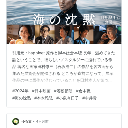
引用元：happinet 原作と脚本は倉本聰 長年、温めてきた
話ということで、彼らしいノスタルジーに溢れている作
品 著名な画家田村修三（石坂浩二）の作品を各方面から
集めた展覧会が開催される ところが直前になって、展示
作品の中に贋作が混じっていることを田村本人が気づ
き、それを関係者に告げる 既にメディアには文部科学大
#
2024年
#
日本映画
#
若松節朗
#
倉本聰
臣や美術界の巨匠などからの絶賛コメントを受けている
#
海の沈黙
#
本木雅弘
#
小泉今日子
#
中井貴一
こともあり、このまま開催することを主催者から懇願さ
れるも、事実を公表してしまう田村 その後、贋作と言わ
れた作品を（市民の反対を押し切って）数億円で購入し
たある市の 担当者の水死体が見つかる 本物よりも優れて
•
ゆる文
4ヶ月前