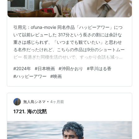
引用元：ofuna-movie 同名作品「ハッピーアワー」につ
いて以前レビューした 317分という長さの割には余計な
重さは感じられず、「いつまでも観ていたい」と思わせ
る名作だったけれど、こちらの作品は9分のショートムー
ビー 長過ぎた同棲生活のせいで、すっかり会話も減って
しまったハル（平川はる香）と英二（堀内英二） 一緒に
#
2024年
#
日本映画
#
沖田かおり
#
早川はる香
いることが当たり前で、その有難みも忘れている英二に
#
ハッピーアワー
#
映画
嫌気がさしたハルは、家を出ることに ところが、ハルの
居ない家に帰ってきた英二は、激しい頭痛により（ハル
の置手紙に気づくことなく）倒れてしまう 本作のテーマ
もタイトルの意味するところも、9分という短さでは想像
•
無人島シネマ
4ヶ月前
で補うしかないけれど、…
1721. 海の沈黙