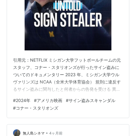
引用元：NETFLIX ミシガン大学フットボールチームの元
スタッフ、コナー・スタリオンズが行ったサイン盗みに
ついてのドキュメンタリー 2023 年、ミシガン大学ウル
ヴァリンズは NCAA（全米大学体育協会） 規則に違反す
るサイン盗みに関与したと何者からの告発を受ける 異例
ともいえる即座のNCAAによる調査が開始され、コナーは
#
2024年
#
アメリカ映画
#
サイン盗みスキャンダル
チームとの一切の接触を禁じられてしまう 近年のアメリ
#
コナー・スタリオンズ
カンフットボールにおいて、対戦相手のコーチが出すサ
インを見抜くことは特別な効果があるため、その様子を
記録に収める行為などは禁じられていた ところがコナー
は、30試合以上も自身で或いは友人や家族を使って（次
•
無人島シネマ
4ヶ月前