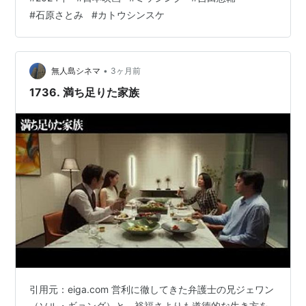
ながら、ストーリーに大きく影響する大事な役どころ」
#
石原さとみ
#
カトウシンスケ
事件を炎上させるネット民や、その原因となるマスコミ
の存在も鬱陶しいけれど、何といっても弟と先輩のクズ
っぷりがストーリーに色を添える存在だった メインの夫
婦については、深刻な場面の連続で一定のテンションが
•
無人島シネマ
3ヶ月前
求められる役という状況が功を奏…
1736. 満ち足りた家族
引用元：eiga.com 営利に徹してきた弁護士の兄ジェワン
（ソル・ギョング）と、裕福さよりも道徳的な生き方を