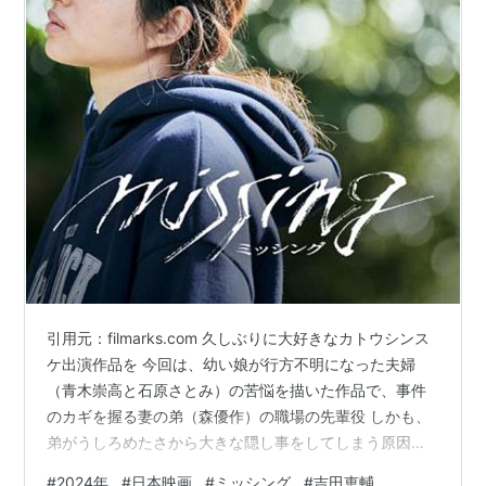
引用元：filmarks.com 久しぶりに大好きなカトウシンス
ケ出演作品を 今回は、幼い娘が行方不明になった夫婦
（青木崇高と石原さとみ）の苦悩を描いた作品で、事件
のカギを握る妻の弟（森優作）の職場の先輩役 しかも、
弟がうしろめたさから大きな隠し事をしてしまう原因に
もなっているという、実に彼らしい、「脇役のダメ人間
#
2024年
#
日本映画
#
ミッシング
#
吉田恵輔