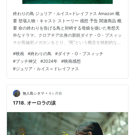
終わりの鳥 ジュリア・ルイス=ドレイファス Amazon 概
要 登場人物・キャスト ストーリー 感想 予告 関連商品 概
要 命の終わりを告げる鳥と対峙する母娘を描いた奇想天
外なドラマ。クロアチア出身の新鋭ダイナ・O・プスィッ
チが長編初メガホンをとり、“死”という概念を独創的な映
像表現で視覚化。病気の少女とその母親が奇妙な鳥との
#
映画
#
終わりの鳥
#
ダイナ・O・プスィッチ
出会いを通して、間もなく訪れるであろう別れを受け止
#
プッチ神父
#
2024年
#
映画感想
めていく姿を、ユーモアを交えながら描きだす。 病に侵
#
ジュリア・ルイス＝ドレイファス
され余命わずかな15歳の少女チューズデー。母ゾラと暮
らす彼女の前に、しゃべって歌う変幻自在な1羽の鳥が舞
い降りる。それは地球を周回して生きものに命の終わり
を告げる「デス」…
•
無人島シネマ
4ヶ月前
1718. オーロラの涙