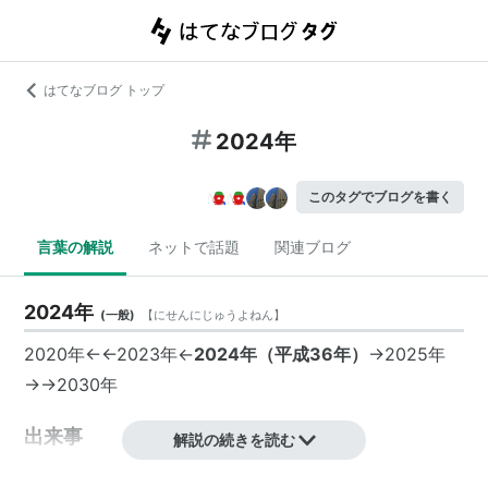
はてなブログ トップ
2024年
このタグでブログを書く
言葉の解説
ネットで話題
関連ブログ
2024年
(
一般
)
【
にせんにじゅうよねん
】
2020年←←
2023年
←
2024年
（平成36年）
→
2025年
→→
2030年
出来事
解説の続きを読む
ヨーロッパ南天天文台（ESO）、チリのアタカマ砂