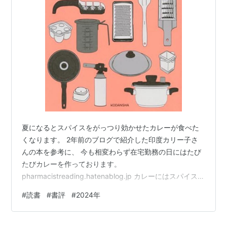
夏になるとスパイスをがっつり効かせたカレーが食べた
くなります。 2年前のブログで紹介した印度カリー子さ
んの本を参考に、 今も相変わらず在宅勤務の日にはたび
たびカレーを作っております。
pharmacistreading.hatenablog.jp カレーにはスパイスと
にんにく、しょうがを使うのですが、 しょうがをすりお
#
読書
#
書評
#
2024年
ろすのが悩みの種でした。 結婚するときに実家から持っ
てきた「野菜万能調理器セット」に入ってる すりおろし
器(プラスチックの、丸い穴がたくさん空いてるやつ)を