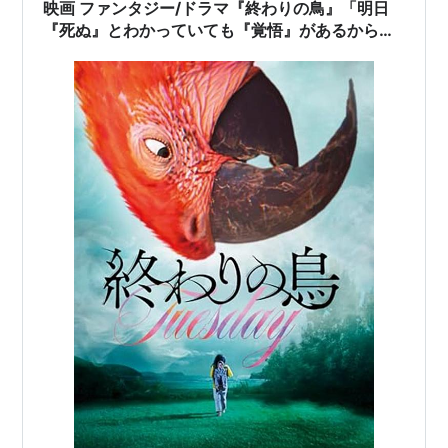
いると評されたその贋作の作者…
映画 ファンタジー/ドラマ『終わりの鳥』「明日
『死ぬ』とわかっていても『覚悟』があるから幸
福なのだ。『覚悟』は『絶望』を吹き飛ばすから
だッ！」