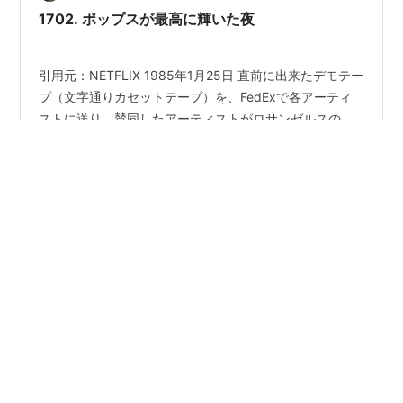
にウルヴァリアンズ…
1702. ポップスが最高に輝いた夜
引用元：NETFLIX 1985年1月25日 直前に出来たデモテー
プ（文字通りカセットテープ）を、FedExで各アーティ
ストに送り、賛同したアーティストがロサンゼルスの
A&Mスタジオに集結 中には抱えているスケジュールを放
ってまで参加した者も含め、総勢46名の世界的アーティ
ストがひと晩でたった1曲をレコーディングした模様を収
#
2024年
#
アメリカ映画