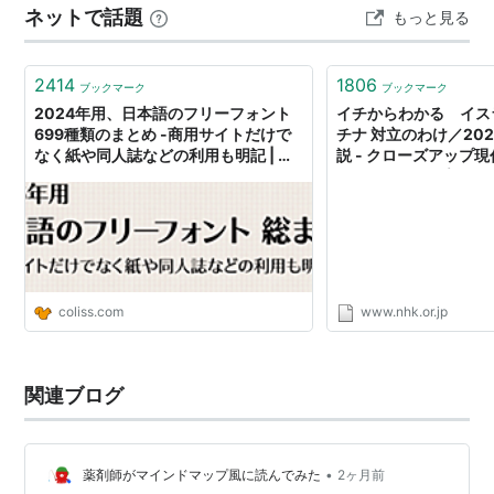
ネットで話題
もっと見る
20年以上使ってたんですけどね、 繊維質が残って絡まる
わ、 やたらと中指の第1関節と第2関節の間をすりむく
わ、 使うたびに…
2414
1806
ブックマーク
ブックマーク
2024年用、日本語のフリーフォント
イチからわかる イス
699種類のまとめ -商用サイトだけで
チナ 対立のわけ／202
なく紙や同人誌などの利用も明記 | コ
説 - クローズアップ現
リス
NHK みんなでプラス
coliss.com
www.nhk.or.jp
関連ブログ
•
薬剤師がマインドマップ風に読んでみた
2ヶ月前