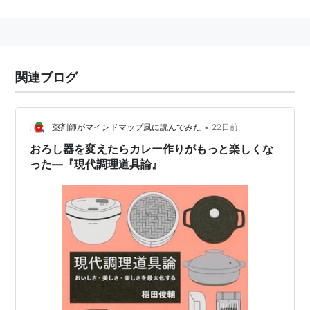
漠に建設したヨーロッパ超大型望遠鏡（E-ELT）の観
測開始
関連
関連ブログ
年号
•
薬剤師がマインドマップ風に読んでみた
22日前
おろし器を変えたらカレー作りがもっと楽しくな
った―『現代調理道具論』