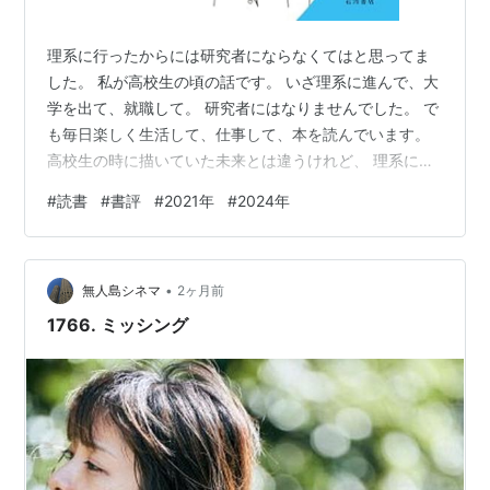
理系に行ったからには研究者にならなくてはと思ってま
した。 私が高校生の頃の話です。 いざ理系に進んで、大
学を出て、就職して。 研究者にはなりませんでした。 で
も毎日楽しく生活して、仕事して、本を読んでいます。
高校生の時に描いていた未来とは違うけれど、 理系に進
んでよかったなと思っています。 もし、理系に興味があ
#
読書
#
書評
#
2021年
#
2024年
るけど何らかの理由でためらっている、 という中高生が
いたらぜひ読んでほしいのがこの2冊です。 なぜ私たち
は理系を選んだのか 未来につながる〈理〉のチカラ (岩
•
波ジュニアスタートブックス) 作者:桝 太一 岩波書店
無人島シネマ
2ヶ月前
Amazon 「好き！」の先にある未来 わたしたちの理系進
1766. ミッシング
路選択 (岩波…