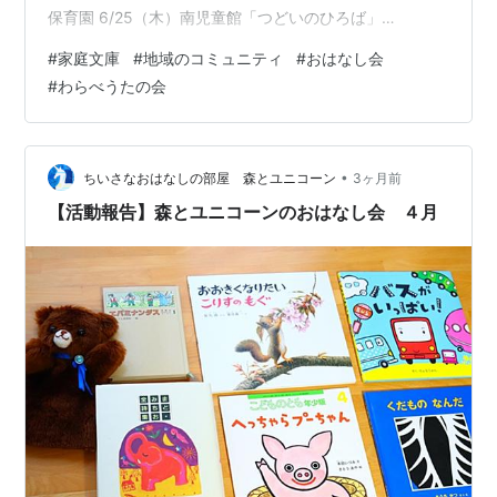
保育園 6/25（木）南児童館「つどいのひろば」
6/20（土）13：30～【丸山おはなしの会】⇒「やかまし
#
家庭文庫
#
地域のコミュニティ
#
おはなし会
村文庫」1F和室 毎月「お話の勉強会」と「絵本の会」の
#
わらべうたの会
あと 「わらべうたのおさらい会」を開いています。 今回
から、少しやり方を変えてみました。 参加の皆さんに、
ご自分の持っている現場で使えるように、 現場の状況を
想定してリーダーとして歌ってもらいました。 より身に
•
ちいさなおはなしの部屋 森とユニコーン
3ヶ月前
つくように…
【活動報告】森とユニコーンのおはなし会 ４月