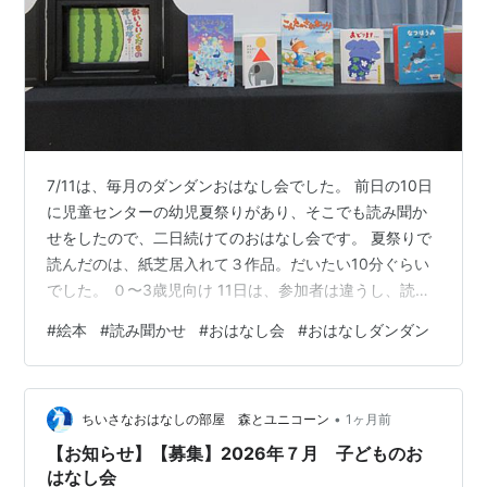
7/11は、毎月のダンダンおはなし会でした。 前日の10日
に児童センターの幼児夏祭りがあり、そこでも読み聞か
せをしたので、二日続けてのおはなし会です。 夏祭りで
読んだのは、紙芝居入れて３作品。だいたい10分ぐらい
でした。 ０〜3歳児向け 11日は、参加者は違うし、読む
本も変えています。 読み聞かせした６作品 後の壁に貼っ
#
絵本
#
読み聞かせ
#
おはなし会
#
おはなしダンダン
たのは、夏祭りで作った作品 この日は久しぶりにメンバ
ー5人が揃いました。 ①紙芝居「おいしいくだものなー
にかな？」（童心社） 果物のアップから何かを当ててい
•
きます。 みんなすぐ答えてくれました ②いろいろたん
ちいさなおはなしの部屋 森とユニコーン
1ヶ月前
じょうびケーキ（アリス館） どんなケーキが好き？ ちょ
【お知らせ】【募集】2026年７月 子どものお
うど誕生日を迎え…
はなし会