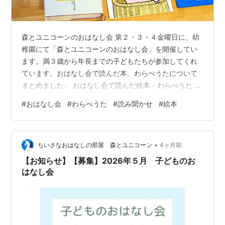
森とユニコーンのおはなし会 第２・３・４金曜日に、幼
稚園にて「森とユニコーンのおはなし会」を開催してい
ます。満３歳から年長までの子どもたちが参加してくれ
ています。おはなし会で読んだ本、わらべうたについて
まとめました。 おはなし会で読んだ絵本・わらべうた ・
詩「くまさん」 『まど・みちお全詩集』より 伊藤 英
#
おはなし会
#
わらべうた
#
読み聞かせ
#
絵本
治・編 理論社 ・「くまさんのおでかけ」 『愛蔵版おは
なしのろうそく１ エパミナンダス』より 東京子ども図書
館 ・『おおきくなりたい こりすのもぐ』 征矢 清 ぶん 夏
•
目 義一 え 福音館書店 ・『バスがいっぱい！』 そく・ち
ちいさなおはなしの部屋 森とユニコーン
4ヶ月前
ょるぉん アリス館 ・『へっちゃらプーちゃん』 こども
【お知らせ】【募集】2026年５月 子どものお
のとも年少版…
はなし会