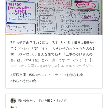
7月の予定🎋 7月の文庫は、7/1・8・15（15日は5冊かり
てください） 7/31（金）【大きい子のわらべうたの会】
10：00～12：00 みんな来てね🎵 『五本のゆびさんの
会』は、7/24（金）と27（月）です(^^♪ 7/5（日）【ア
ンデルセン公園でのおはなし会】🎩 メルヘンの丘ゾー
ン・童話館おはなしのへや ①12：00～12：30 ②13：
#
家庭文庫
#
地域のコミュニティ
#
おはなし会
00～13：30 ③14：00～14：30 7/18（土）13：30～
#
わらべうたの会
やかまし村文庫１階和室にて【丸山おはなしの会】 14：
30～【大きい子のこわいお話会】 7/23（木）法典公民館
「ぽんぽこ広場」 絵本とわらべうたの紹介をします。 申
し込みは、法典…
•
思いゆたかに 学びを拓く
2ヶ月前
時！