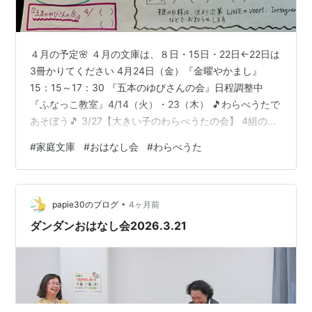
４月の予定🌸 ４月の文庫は、８日・15日・22日←22日は
3冊かりてください 4月24日（金）『金曜やかまし』
15：15～17：30 『五本のゆびさんの会』日程調整中
『ふなっこ教室』4/14（火）・23（木） 🎵わらべうたで
あそぼう🎵 3/27【大きい子のわらべうたの会】 4組の親
子グループ（大人4人・子ども7人）参加してくれました
#
家庭文庫
#
おはなし会
#
わらべうた
(^^♪ とっても楽しい時間になりました！ ♪つーくしんぼ
つくしんぼ はーるになったら でてきんせ♪ 両手を組んで
「でてきんせ」で指を立てる リーダーが立てた指を、み
•
んながまねして立てる ♪げっくり かっくり すいようび も
papie30のブログ
4ヶ月前
っくり きんとき どろだらけ にちよう…
ダンダンおはなし会2026.3.21