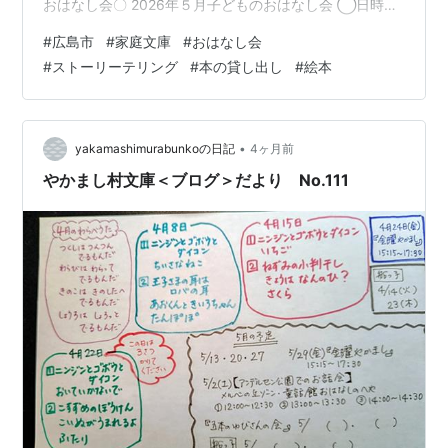
おはなし会〇 2026年５月子どものおはなし会 ◯日時
2026年５月２日（土）、16日（土）◯場所 ちいさな お
#
広島市
#
家庭文庫
#
おはなし会
はなしの部屋 森とユニコーン◯時間 10 時 ～11 時◯内
#
ストーリーテリング
#
本の貸し出し
#
絵本
容 おはなし会・本の貸し出し・工作◯対象年齢 ５ 歳以
上◯人数 先着 親子 ３ 組◯要予約・参加費無料 ・おは
なし会終了後に簡単な工作をします。 ※事前申込制で
す。※開館日以外の日に来館希望の方はご相談ください。
•
yakamashimurabunkoの日記
4ヶ月前
※ 大人…
やかまし村文庫＜ブログ＞だより No.111