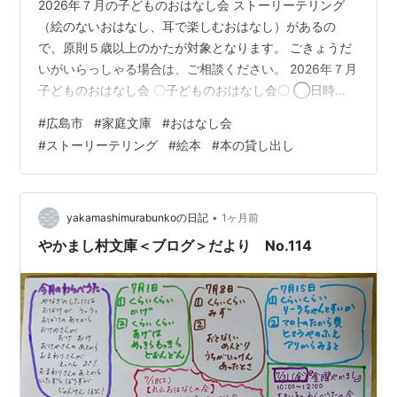
2026年７月の子どものおはなし会 ストーリーテリング
（絵のないおはなし、耳で楽しむおはなし）があるの
で、原則５歳以上のかたが対象となります。 ごきょうだ
いがいらっしゃる場合は、ご相談ください。 2026年７月
子どものおはなし会 〇子どものおはなし会〇 ◯日時
2026年７月25日（土）今月は一回のみの開催です◯場
#
広島市
#
家庭文庫
#
おはなし会
所 ちいさな おはなしの部屋 森とユニコーン◯時間 10
#
ストーリーテリング
#
絵本
#
本の貸し出し
時 ～11 時◯内容 おはなし会・本の貸し出し・工作◯対
象年齢 ５ 歳以上◯人数 先着 親子 ３ 組◯要予約・参加
費無料 ・おはなし会終了後に簡単な工作をします。 ※事
前申込制です。※開館日以外の日に来館希望の方はご相談
•
yakamashimurabunkoの日記
1ヶ月前
くだ…
やかまし村文庫＜ブログ＞だより No.114