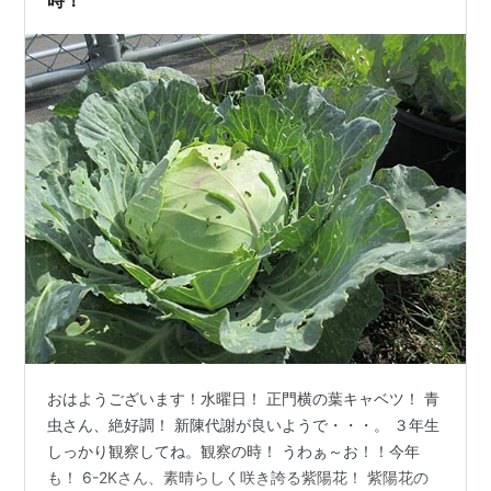
おはようございます！水曜日！ 正門横の葉キャベツ！ 青
虫さん、絶好調！ 新陳代謝が良いようで・・・。 ３年生
しっかり観察してね。観察の時！ うわぁ～お！！今年
も！ 6-2Kさん、素晴らしく咲き誇る紫陽花！ 紫陽花の