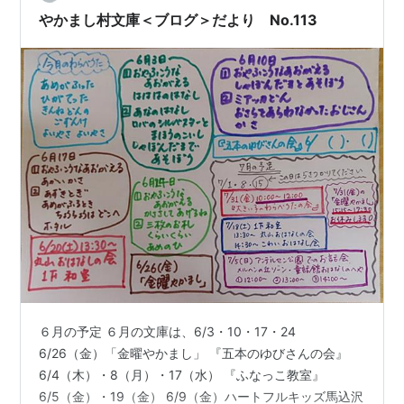
望…
やかまし村文庫＜ブログ＞だより No.113
６月の予定 ６月の文庫は、6/3・10・17・24
6/26（金）「金曜やかまし」 『五本のゆびさんの会』
6/4（木）・8（月）・17（水） 『ふなっこ教室』
6/5（金）・19（金） 6/9（金）ハートフルキッズ馬込沢