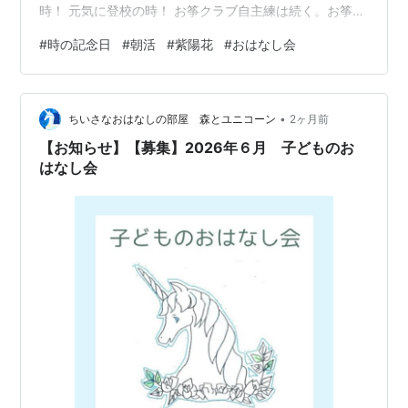
時！ 元気に登校の時！ お筝クラブ自主練は続く。お筝の
時！ あじさい祭りにむけて。 アナウンスの時！ 本日こ
#
時の記念日
#
朝活
#
紫陽花
#
おはなし会
のあと、先生方による「おはなし会」です。おすすめ本
の時！ ＜四方山話＞ 今日6月10日は「時の記念日」＝
671年4月25日（新暦の6月10日）に初めて水時計「漏
•
刻」を作って知らせたという「日本書紀」の故事にちな
ちいさなおはなしの部屋 森とユニコーン
2ヶ月前
んで制定されました。 古いお話ですね。それもそのは
【お知らせ】【募集】2026年６月 子どものお
ず、「建国記念の日…
はなし会