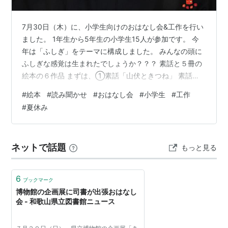
7月30日（木）に、小学生向けのおはなし会&工作を行い
ました。 1年生から5年生の小学生15人が参加です。 今
年は「ふしぎ」をテーマに構成しました。 みんなの頭に
ふしぎな感覚は生まれたでしょうか？？？ 素話と５冊の
絵本の６作品 まずは、①素話「山伏ときつね」 素話
は、すみちゃん担当で小学生の読み聞かせで話します。
#
絵本
#
読み聞かせ
#
おはなし会
#
小学生
#
工作
狐を驚かせた山伏が、狐の仕返しに合う話です。死人が
#
夏休み
出てくると、子どもたちはちょっと怖そうな反応をして
いました。「肥溜め」が出てくるのだけど、みんなわか
るかなあ、ということで、これは最後に説明しました。
ネットで話題
もっと見る
②「いわしくん」（文化出版局） 泳いでいたイワシは最
後はどうなる？ イワシを食べた…
6
ブックマーク
博物館の企画展に司書が出張おはなし
会 - 和歌山県立図書館ニュース