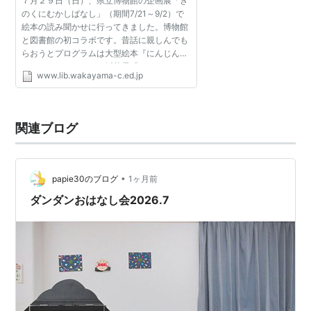
７月２９日（日）、県立博物館の企画展「き
のくにむかしばなし」（期間7/21～9/2）で
絵本の読み聞かせに行ってきました。博物館
と図書館の初コラボです。昔話に親しんでも
らおうとプログラムは大型絵本『にんじんと
ごぼうとだいこん』、紙芝居『たべられたや
www.lib.wakayama-c.ed.jp
まんば』。企画展で展示されている絵巻物
「熊野権現縁起絵巻」...
関連ブログ
•
papie30のブログ
1ヶ月前
ダンダンおはなし会2026.7