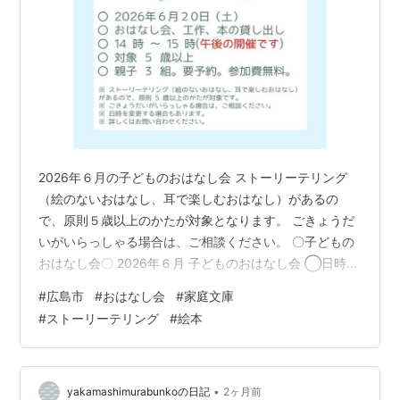
2026年６月の子どものおはなし会 ストーリーテリング
（絵のないおはなし、耳で楽しむおはなし）があるの
で、原則５歳以上のかたが対象となります。 ごきょうだ
いがいらっしゃる場合は、ご相談ください。 〇子どもの
おはなし会〇 2026年６月 子どものおはなし会 ◯日時
2026年６月20日（土）今月は一回のみの開催です◯場
#
広島市
#
おはなし会
#
家庭文庫
所 ちいさな おはなしの部屋 森とユニコーン◯時間 14
#
ストーリーテリング
#
絵本
時 ～15 時 午後の開催です◯内容 おはなし会・本の貸し
出し・工作◯対象年齢 ５ 歳以上◯人数 先着 親子 ３ 組
◯要予約・参加費無料 ・おはなし会終了後に簡単な工作
をします。 ※事前申込制です。※開館日以外の日に来館希
•
yakamashimurabunkoの日記
2ヶ月前