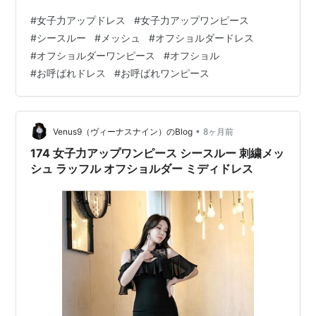
ショルダー ミニドレス 」 お呼ばれドレスにシアー メッ
#
女子力アップドレス
#
女子力アップワンピース
シュ リボンオフショルダー ミニドレス！ シアーメッシ
#
シースルー
#
メッシュ
#
オフショルダードレス
ュ＆リボンオフショルミニドレスは、キュートさとエレ
#
オフショルダーワンピース
#
オフショル
ガントさを兼ね備えた貴女をしっかり演出！ シアーなメ
#
お呼ばれドレス
#
お呼ばれワンピース
ッシュデザインでミステリアスな貴女を魅せます！
venus9.net
•
Venus9（ヴィーナスナイン）のBlog
8ヶ月前
174 女子力アップワンピース シースルー 刺繍メッ
シュ ラッフル オフショルダー ミディドレス