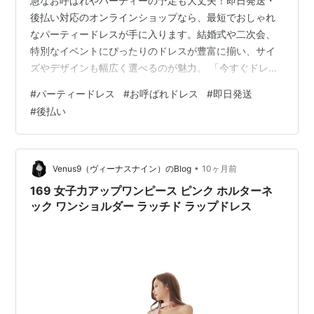
急なお呼ばれやパーティーの予定も大丈夫！即日発送・
後払い対応のオンラインショップなら、最短でおしゃれ
なパーティードレスが手に入ります。結婚式や二次会、
特別なイベントにぴったりのドレスが豊富に揃い、サイ
ズやデザインも幅広く選べるのが魅力。 「今すぐドレス
が必要！」「手持ちがなくても後払いで安心して購入し
#
パーティードレス
#
お呼ばれドレス
#
即日発送
たい」そんな方におすすめ。即日発送対応なら、注文し
#
後払い
たその日に発送され、最短翌日にお届け。忙しい方や急
ぎの方でもスムーズに準備ができます。 憧れのドレスを
手軽にゲットして、自信を持って特別な日を迎えましょ
う！ ※本サービス内ではアフィリエイト広告を利用して
•
Venus9（ヴィーナスナイン）のBlog
10ヶ月前
います 即日発送・後払いができるお呼ばれパー…
169 女子力アップワンピース ピンク ホルターネ
ック ワンショルダー ラッチド ラップドレス