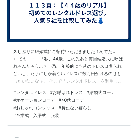
久しぶりに結婚式にご招待いただきました！めでたい！
✨ でも・・・「私、44歳。この先あと何回結婚式に呼ば
れるんだろう…？」🤔。 年齢的にも昔のドレスは着られ
ないし、たまにしか着ないドレスに数万円かけるのはも
ったいないなぁ。 そこで「レンタルドレス」を利用して
みることにしました！ でも、いざ探してみると色々なサ
#
レンタルドレス
#
お呼ばれドレス
#
結婚式コーデ
イトがあって迷ってしまったので、人気のレンタルドレ
#
オケージョンコーデ
#
40代コーデ
スサイト5社を徹底比較してみました。最後に私が実際に
#
おしゃれコンシャス
#
持たない暮らし
選んだサイトの感想も載せているので、ドレス選びに迷
#
卒業式 入学式 服装
っているママの参考になれば嬉しいです 40代の結婚式、
ドレスは「買う」より「レンタル」が賢い理由 【初心者
向け】人気レンタルドレスサイトお…