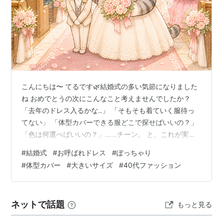
こんにちは〜 てるです🌿結婚式の多い気節になりました
ね おめでとうの次にこんなこと考えませんでしたか？
「去年のドレス入るかな‥」 「そもそも着ていく服待っ
てない」 「体型カバーできる服どこで探せばいいの？」
「色は何選べばいいの？」……チーン。 と、これが実際
の私の心の声でした。40代は体型が変わってくる時期、
#
結婚式
#
お呼ばれドレス
#
ぽっちゃり
お菓子もご飯も美味しい（仕方ない😂）。 数年前に買っ
#
体型カバー
#
大きいサイズ
#
40代ファッション
たドレスがそのまま使えることの方が正直少ないですよ
ね（私は１０年前に買ったドレスもう着れません笑🌿）
この記事を読むと… 自分の体型に合ったドレスの選び方
ネットで話題
もっと見る
がわかる レンタルと購入どっちが得かがわかる 40代ぽ
っちゃりさんに実際に人気のド…