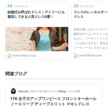
64
29
ブックマーク
ブックマーク
結婚式お呼ばれドレス｜デイリーにも
ドレスのレンタルサー
着回しできる人気ドレス8選！
ドレス
身長が低い人のパーティー
婚式やホームパーティー
などに、パーティードレ
ことがありますが、自分
パーティードレスをうま
めてしまう人も少なくあ
www.pliqua.co.jp
www.ffllaatt.com
くても、選び方次第でパ
こなすことはでき...
関連ブログ
•
Venus9（ヴィーナスナイン）のBlog
3ヶ月前
176 女子力アップワンピース フロントキーホール
ノースリーブ ディープスリット マキシドレス