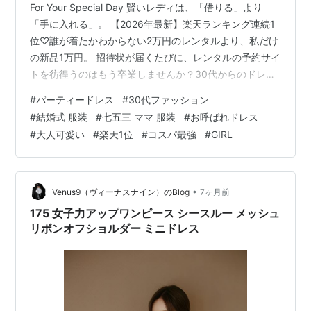
For Your Special Day 賢いレディは、「借りる」より
「手に入れる」。 【2026年最新】楽天ランキング連続1
位♡誰が着たかわからない2万円のレンタルより、私だけ
の新品1万円。 招待状が届くたびに、レンタルの予約サイ
トを彷徨うのはもう卒業しませんか？30代からのドレス
選びは、もっとときめくイベントであるべき。それは、
#
パーティードレス
#
30代ファッション
周囲へのリスペクトを形にする「素敵な自己投資」なの
#
結婚式 服装
#
七五三 ママ 服装
#
お呼ばれドレス
です。「パーティードレス通販GIRL」が、あなたを一番
#
大人可愛い
#
楽天1位
#
コスパ最強
#
GIRL
輝かせてくれます。 💖 SMART CHOICEレンタル相場を
かわいく破壊する、圧倒的コスパ 🌸 10,000円以下の新
品 自社工場直送だから叶った、デパコス級の…
•
Venus9（ヴィーナスナイン）のBlog
7ヶ月前
175 女子力アップワンピース シースルー メッシュ
リボンオフショルダー ミニドレス