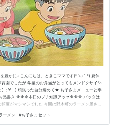
豊かに♪ こんにちは、ときこママです(*´ω｀*) 夏休
保育園でしたが 学童のお弁当がとってもメンドクサイ💦
( ；∀；) 頑張った自分褒めて★ お子さまメニューと季
書き 🔶🔶🔶本日のプチ知識アッㇷ゚🔶🔶🔶 バッタは
食の頻度がマシマシでした 今回は野木町のラーメン屋さん
頂きました お子さまメニューと季節限定 ※2023年8
ラーメン
#
お子さまセット
日のお品書き パパはビールでカンパーイ曜日によってお得