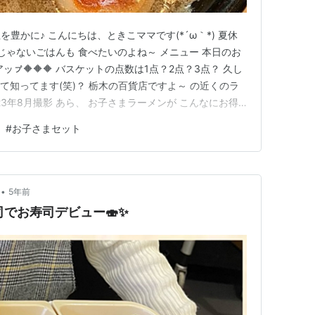
豊かに♪ こんにちは、ときこママです(*´ω｀*) 夏休
じゃないごはんも 食べたいのよね～ メニュー 本日のお
アッㇷ゚🔶🔶🔶 バスケットの点数は1点？2点？3点？ 久し
って知ってます(笑)？ 栃木の百貨店ですよ～ の近くのラ
23年8月撮影 あら、 お子さまラーメンが こんなにお得
文しますよ🍜 本日のお品書き お子さまラーメン 味噌 こ
#
お子さまセット
トは おっとっとか、ゼリーか、シューアイスが 選べま…
•
5年前
司でお寿司デビュー🍣✨