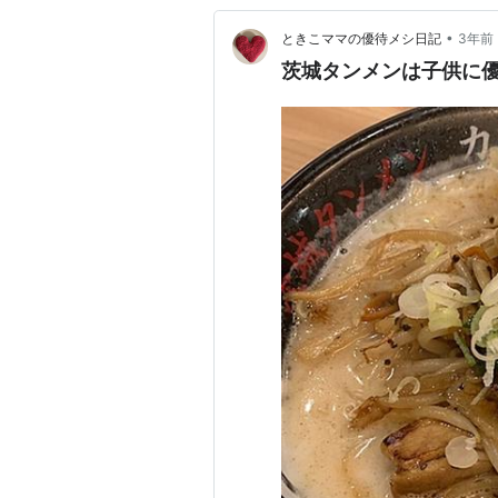
•
ときこママの優待メシ日記
3年前
茨城タンメンは子供に