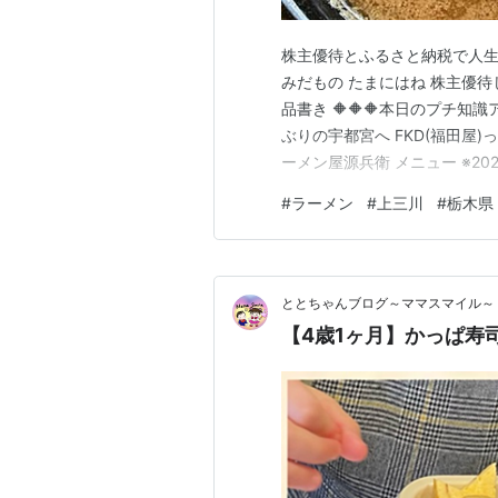
株主優待とふるさと納税で人生を
みだもの たまにはね 株主優待
品書き 🔶🔶🔶本日のプチ知識
ぶりの宇都宮へ FKD(福田屋)
ーメン屋源兵衛 メニュー ※20
なんて とりあえず ド定番を注
#
ラーメン
#
上三川
#
栃木県
れに おもちゃも付いて デザー
ととちゃんブログ～ママスマイル～
【4歳1ヶ月】かっぱ寿