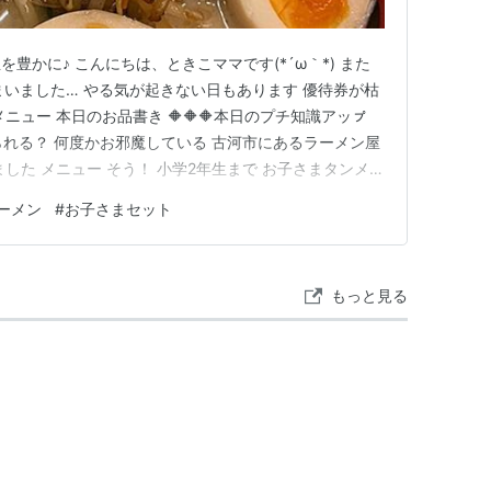
豊かに♪ こんにちは、ときこママです(*´ω｀*) また
しまいました… やる気が起きない日もあります 優待券が枯
メニュー 本日のお品書き 🔶🔶🔶本日のプチ知識アッㇷ゚
変えられる？ 何度かお邪魔している 古河市にあるラーメン屋
した メニュー そう！ 小学2年生まで お子さまタンメン
˖° ※2023年9月撮影 本日のお品書き もちろん、 無料のお子
ーメン
#
お子さまセット
味玉 定番の 茨城タンメンを ご馳走様で…
もっと見る