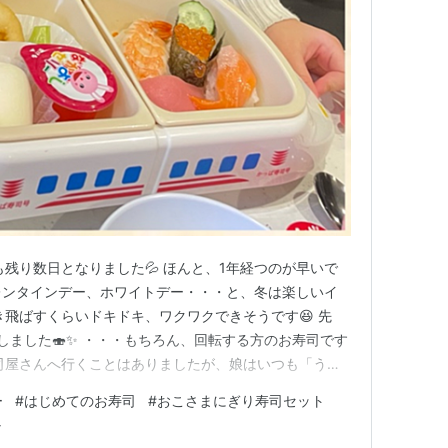
も残り数日となりました💦 ほんと、1年経つのが早いで
レンタインデー、ホワイトデー・・・と、冬は楽しいイ
き飛ばすくらいドキドキ、ワクワクできそうです😆 先
しました🍣✨ ・・・もちろん、回転する方のお寿司です
寿司屋さんへ行くことはありましたが、娘はいつも「うど
ト」、「茶碗蒸し」などお寿司以外のメニューを食べてい
ー
#
はじめてのお寿司
#
おこさまにぎり寿司セット
どの生ものは、3歳を目安に食べても良いとされています
ャ
様に、最初は“体調の良い…