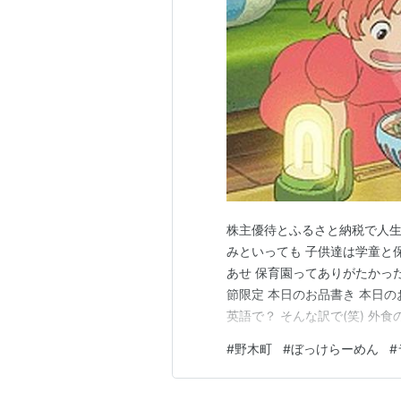
株主優待とふるさと納税で人生を
みといっても 子供達は学童と
あせ 保育園ってありがたかった
節限定 本日のお品書き 本日のお品
英語で？ そんな訳で(笑) 外
きんしゃい亭でぼっけらーめんを
#
野木町
#
ぼっけらーめん
#
月撮影 季節限定メニュー 本
な商品がある…