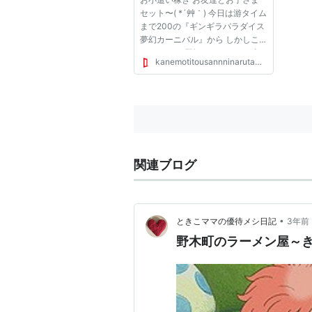
セット〜( *´艸｀) 今日は游タイム
まで200の『ギンギラパラダイス
夢幻カーニバル』から しかしこ
れがあと30回転でってとこで当
kanemotitousannninarutameni.blog.jp
たり 勘弁してよ〜 そして確変な
んだろうけどＳＴは30 やっぱり
スルーですよ なんで僕が4円を打
つと必ず単発なのよ どうすっか
な...
関連ブログ
•
ときこママの優待メシ日記
3年前
野木町のラーメン屋～