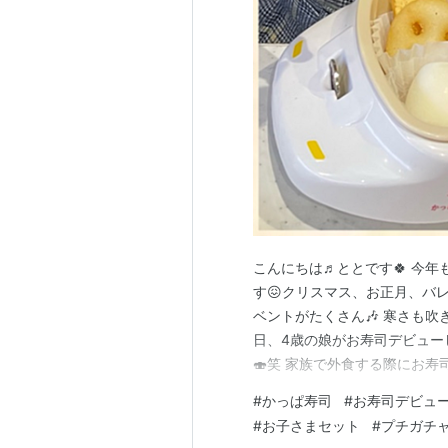
こんにちは♬ととです🍀 今年
す😖クリスマス、お正月、バ
ベントがたくさん🎶 寒さも吹
日、4歳の娘がお寿司デビュー
🍣笑 家族で外食する際にお
ん」や「ラーメン」、「ポテ
#
かっぱ寿司
#
お寿司デビュ
ました🍜🍟 一般的に刺身な
#
お子さまセット
#
プチガチ
🐟 離乳食を初めて食べる時同