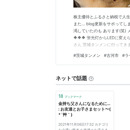
株主優待とふるさと納税で人生を
また… blog更新をサボって
渇していたのも あります(笑) 
🔶🔶🔶 蛍光灯からLEDに
さん 茨城タンメンに行ってきま
が無料なんです°˖✧◝(⁰▿⁰)◜✧
#
茨城タンメン
#
古河市
#
ラ
様タンメンと… 濃厚タンメン+
ネットで話題
18
ブックマーク
金持ち父さんになるために…
: お友達とお子さまセット〜(
*´艸｀)
2021年11月06日17:32 カテゴリ
お小遣い稼ぎ お友達とお子さま