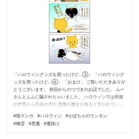
「ハロウィングッズを買ったけど…③」 「ハロウィング
ッズを買ったけど…④」 「おまけ」 ご覧いただきありが
とうございます。 前回からのつづきのお話でした。 ムー
さんとムムに騙されちゃいました。 ハロウィンでは死後
の世界から先祖の霊や 悪魔や魔女が来ると言われている
みたいですが 本番の練習ができたかもしれません(^^;)💦
#
猫マンガ
#
ハロウィン
#
かぼちゃのランタン
いつもご訪問いただきありがとうございます✨ 次回もよ
#
幽霊
#
悪魔
#
魔除け
ろしくお願いいたします。