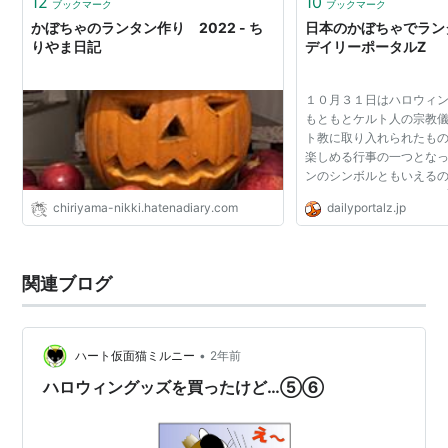
12
10
ブックマーク
ブックマーク
かぼちゃのランタン作り 2022 - ち
日本のかぼちゃでランタ
りやま日記
デイリーポータルZ
１０月３１日はハロウィ
もともとケルト人の宗教
ト教に取り入れられたも
楽しめる行事の一つとなっ
ンのシンボルともいえるのがJ
Lantern。でかいぼちゃ
chiriyama-nikki.hatenadiary.com
dailyportalz.jp
だ。カラフルなオレンジ
ンは怖いというよりかわい.
関連ブログ
•
ハート仮面猫ミルニー
2年前
ハロウィングッズを買ったけど…⑤⑥