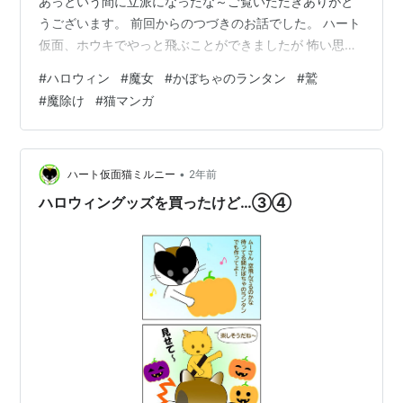
あっという間に立派になったな～ご覧いただきありがと
うございます。 前回からのつづきのお話でした。 ハート
仮面、ホウキでやっと飛ぶことができましたが 怖い思い
をさせちゃいました💦 魔女にも魔除けのランタンの効き
#
ハロウィン
#
魔女
#
かぼちゃのランタン
#
鷲
目があって良かったです(*^^)vいつもご訪問いただきあり
#
魔除け
#
猫マンガ
がとうございます✨ 次回もよろしくお願いいたします。
•
ハート仮面猫ミルニー
2年前
ハロウィングッズを買ったけど…③④