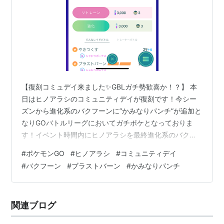
【復刻コミュデイ来ました✨GBLガチ勢歓喜か！？】 本
日はヒノアラシのコミュニティデイが復刻です！今シー
ズンから進化系のバクフーンに”かみなりパンチ”が追加と
なりGOバトルリーグにおいてガチポケとなっておりま
す！イベント時間内にヒノアラシを最終進化系のバクフ
ーンに進化させると、特別わざ”ブラストバーン”を覚える
#
ポケモンGO
#
ヒノアラシ
#
コミュニティデイ
ことが出来ます！さらにボーナスとして捕獲時の経験値
#
バクフーン
#
ブラストバーン
#
かみなりパンチ
＆ほしのすな2倍ボーナスがついて大変お得なコミュニテ
ィデイになっています！これはやるしかありません！自
分はポケモンGO復帰勢でして、前回のヒノアラシコミュ
関連ブログ
ニティデイやっておりませんので、ヒノアラシのアメは
少なめでした。この機会にアメ集めも…