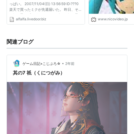
っぱい。 2007/11/04(日) 13:56:59 ID:???0
楽天で買ったミクが先週届いた。 昨日、それ
を姪っ子にプレゼントしてあげた。 姪っ子は
alfalfa.livedoor.biz
www.nicovideo.jp
先天的に喉に障害があって声が出せない。 音
楽が大好き...
関連ブログ
•
ゲーム日記⭐︎こじぶろ☆
2年前
其の7 祇（くにつがみ）