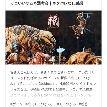
満たすために同じステージを２，…
ッコいいサムネ選考会｜ネタバレなし感想
皆さんこんばんは。ささくれでございます。 つい先日リ
リースされたばかりのカプコンの新作『祇（くにつが
み）：Path of the Goddess』。 4,990円というミドルプ
ライスな上、GAME PASSでも配信中とうことで現在進行
形でプレイしてる方も多いのではないでしょうか。 ちな
みに私はクリア済みなんですが、一番印象に残っている
#
ゲーム
#
祇（くにつがみ）
#
くにつがみ
#
感想
のが「フォトモード」で遊んだことなんです。 楽しくて