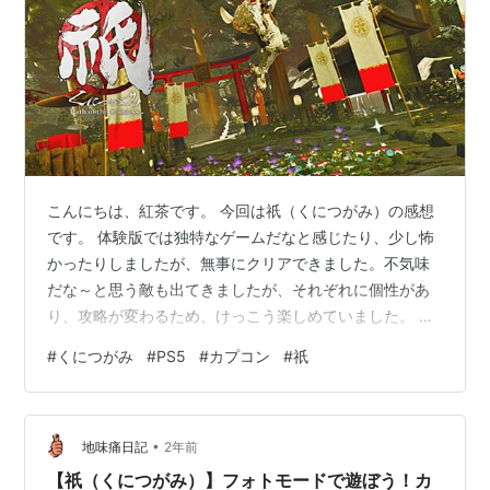
こんにちは、紅茶です。 今回は祇（くにつがみ）の感想
です。 体験版では独特なゲームだなと感じたり、少し怖
かったりしましたが、無事にクリアできました。不気味
だな～と思う敵も出てきましたが、それぞれに個性があ
り、攻略が変わるため、けっこう楽しめていました。 気
になる和菓子も全て拝めたので良かったです！（食べた
#
くにつがみ
#
PS5
#
カプコン
#
祇
い・・・！） 物語のネタバレはありませんが、中ボス戦
の画像と動画、一部の攻略情報が含まれています。 それ
ではどうぞ。 ↑ フォトモードで撮ったもの。 クリア時間
•
クリアまでの時間は約30時間でした。通常のステージで
地味痛日記
2年前
は報酬がもらえるタスクが３つ設定されており、それを
【祇（くにつがみ）】フォトモードで遊ぼう！カ