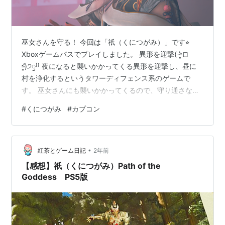
巫女さんを守る！ 今回は「祇（くにつがみ）」です⭐︎
Xboxゲームパスでプレイしました。 異形を迎撃( ˃̶͈̀ロ
˂̶͈́)੭ꠥ⁾⁾ 夜になると襲いかかってくる異形を迎撃し、昼に
村を浄化するというタワーディフェンス系のゲームで
す。 巫女さんにも襲いかかってくるので、守り通さない
といけません！ 巫女さんを守るために果敢に攻め込みま
#
くにつがみ
#
カプコン
す！٩(๑`^´๑)۶ 操作感は割と重め。 体重を乗せて斬るよ
うな感覚が⭕️ 1ステージをクリアするごとに村を再建し
ていきます。 報酬がもらえるのでキッチリと立て直しま
•
す⭐︎ 再建した村。まさに和の雰囲気。 いまの進行状況で
紅茶とゲーム日記
2年前
す たぶんラスボスだと思うのですが、これがも…
【感想】祇（くにつがみ）Path of the
Goddess PS5版