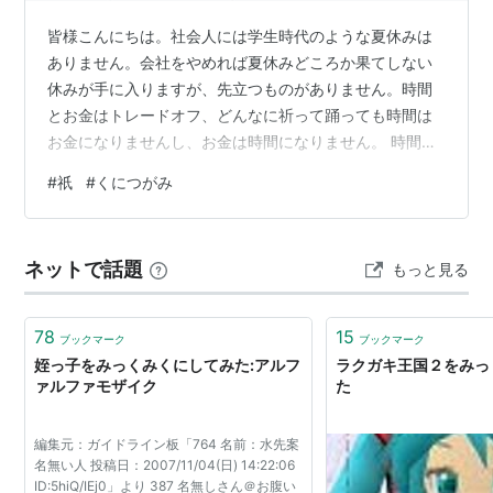
皆様こんにちは。社会人には学生時代のような夏休みは
ありません。会社をやめれば夏休みどころか果てしない
休みが手に入りますが、先立つものがありません。時間
とお金はトレードオフ、どんなに祈って踊っても時間は
お金になりませんし、お金は時間になりません。 時間は
年齢とともに加速度的に希少性が高くなります。休みの
#
祇
#
くにつがみ
日は昼寝と合わせて半日くらい活動を停止しています。
年、取りたくない。時間は金では買えません。ただ流れ
去るのみ。 そんな金より貴重な時間を削ってプレイして
ネットで話題
もっと見る
いるのが祇（くにつがみ）です。買った直後の昨年同時
期にこんなことを書いてました。あれから4ステージ目の
縁離村でヒダル神のお祓いに失敗して以来放置し…
78
15
ブックマーク
ブックマーク
姪っ子をみっくみくにしてみた:アルフ
ラクガキ王国２をみっ
ァルファモザイク
た
編集元：ガイドライン板「764 名前：水先案
名無い人 投稿日：2007/11/04(日) 14:22:06
ID:5hiQ/IEj0」より 387 名無しさん＠お腹い