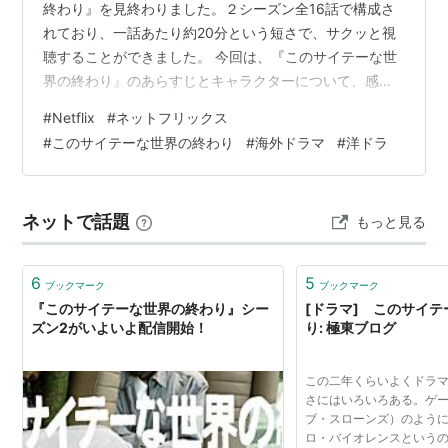
終わり』を見終わりました。２シーズン全16話で構成さ
れており、一話あたり約20分という短さで、サクッと視
聴することができました。 今回は、『このサイテーな世
界の終わり』のあらすじとキャラクターについて、感想
を交えながら紹介していきたいと思います。なお、全て
#
Netflix
#
ネットフリックス
のキャラクターについて言及することが難しかったた
#
このサイテーな世界の終わり
#
海外ドラマ
#
洋ドラ
め、独断と偏見で何人か選んだうえで感想を記載してい
ます。 ※この記事には、ドラマ『このサイテーな世界の
終わり』のネタバレが多分に含まれております。予めご
ネットで話題
もっと見る
了承ください。 あらすじ キャラクター紹介 ジェームズ
アリッサ フィル ボニー こん…
6
5
ブックマーク
ブックマーク
『このサイテーな世界の終わり』シー
[ドラマ] このサイ
ズン2がいよいよ配信開始！
り: 極東ブログ
この二年くらいよくドラ
さにはいろいろある。ゲ
ブ・スローンズ）のよう
ロ・バイオレンスという