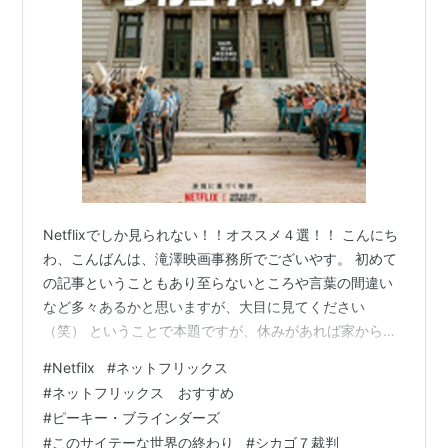
Netflixでしか見られない！！オススメ４選！！ こんにち
わ、こんばんは、滝澤映画事務所でございやす。 初めて
の記事ということもあり至らないところや言葉の間違い
など多々あるかと思いますが、大目に見てください
（笑） ということで本題ですが、休みがあれば家から一
歩も出ずNetflixばかり見てるNetflixっ子である私が、
#
Netfilx
#
ネットフリックス
Netflix初心者、入ろうか迷っている方、映画好きな方に
#
ネットフリックス おすすめ
もお勧めできる私の一押し４選を紹介させていただきや
#
ピーキー・ブラインダーズ
す。 今回は、映画二本と、ドラマ二本を紹介させていた
#
このサイテーな世界の終わり
#
シカゴ７裁判