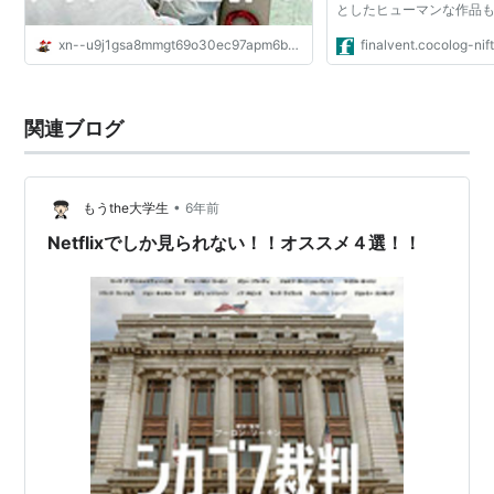
としたヒューマンな作品
ののさてどれだろ）。 た
xn--u9j1gsa8mmgt69o30ec97apm6bpb9b.com
finalvent.cocolog-ni
とだけど、最近見た作品
る。そうした一作とし...
関連ブログ
•
もうthe大学生
6年前
Netflixでしか見られない！！オススメ４選！！