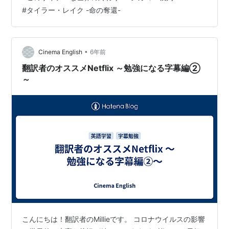
だきます！！ まずは映画二本から １．シカゴ７裁判 こ
#
タイラー・レイク -命の奪還-
ちらは最近見たものなのですが、久しぶりに”いい映画”を
見たとい…
•
Cinema English
6年前
翻訳者のオススメNetflix ～勉強になる字幕編②
～
こんにちは！翻訳者のMillieです。 コロナウイルスの影響