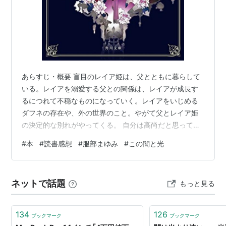
あらすじ・概要 盲目のレイア姫は、父とともに暮らして
いる。レイアを溺愛する父との関係は、レイアが成長す
るにつれて不穏なものになっていく。レイアをいじめる
ダフネの存在や、外の世界のこと。やがて父とレイア姫
の決定的な別れがやってくる。 自分は高尚だと思ってい
たい気持ちと不安な気持ちと 耽美小説というよりも、何
#
本
#
読書感想
#
服部まゆみ
#
この闇と光
だか身につまされる話でした。 小説は盲目のレイア姫と
その父親のやりとりから始まります。最初は童話のよう
に美しいふたりの関係ですが、だんだん不穏な要素が増
ネットで話題
もっと見る
えていきます。レイアを虐待する侍女ダフネ、そして私
たちが生きる世界との共通性。 物語には文学作品や絵画
など、いくつもの実在する作品が登場します…
134
126
ブックマーク
ブックマーク