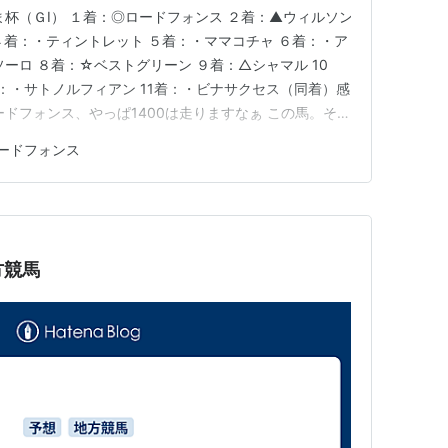
ま杯（ＧⅠ） １着：◎ロードフォンス ２着：▲ウィルソン
４着：・ティントレット ５着：・ママコチャ ６着：・ア
ーロ ８着：☆ベストグリーン ９着：△シャマル 10
：・サトノルフィアン 11着：・ビナサクセス（同着）感
ドフォンス、やっぱ1400は走りますなぁ この馬。そし
生の倅翔伍先生が勝たす ってのもまたドラマであっ
ードフォンス
、道中後ろ過ぎｗ川田着拾い競馬か？と疑う くらいで
…
方競馬