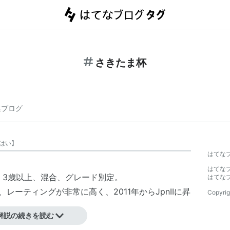
さきたま杯
連ブログ
はい
】
はてな
はてな
、3歳以上、混合、グレード別定。
はてな
が、レーティングが非常に高く、2011年からJpnIIに昇
Copyrig
解説の続きを読む