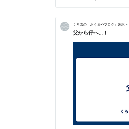
大井のイグザルト、4着にも大
舎！）、中央勢相手にも互角の
•
くろほの「おうまやブログ」改弐
父から仔へ…！