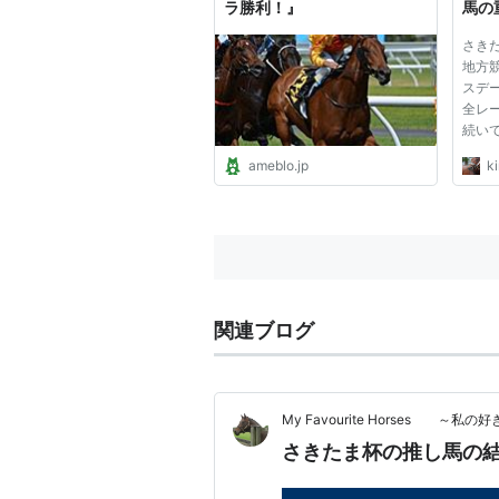
ラ勝利！』
馬の
さき
地方
スデー
全レ
続い
の２
ameblo.jp
k
杯は
競馬
日東
人気
26000
関連ブログ
My Favourite Horses 
さきたま杯の推し馬の