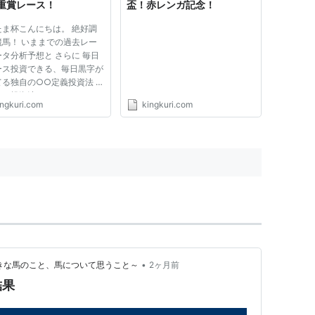
重賞レース！
盃！赤レンガ記念！
たま杯こんにちは。 絶好調
競馬！ いままでの過去レー
タ分析予想と さらに 毎日
ース投資できる、毎日黒字が
てる独自の○○定義投資法 こ
つの投資法で、このさきたま
ingkuri.com
kingkuri.com
勝負できます！ 先週は中央
にて、この○○定義で、土曜
京９レース富嶽賞にて、最低
のアウリガテソーロの単勝
...
•
～私の好きな馬のこと、馬について思うこと～
2ヶ月前
結果