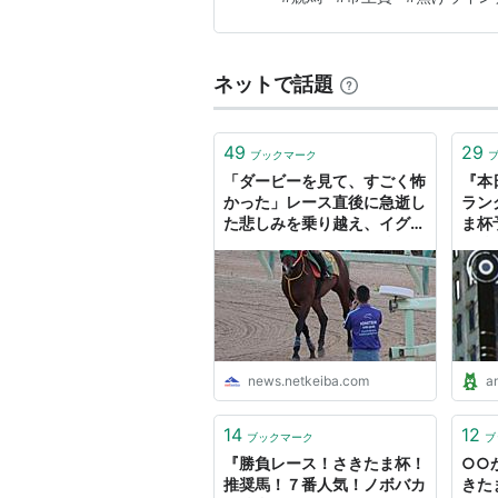
インナー「3連単44万円、3連
ネットで話題
49
29
ブックマーク
「ダービーを見て、すごく怖
『本
かった」レース直後に急逝し
ラン
た悲しみを乗り越え、イグナ
ま杯
イターでさきたま杯を勝つま
で勝
で - 大恵陽子 | 競馬コラム -
netkeiba
news.netkeiba.com
a
14
12
ブックマーク
ブ
『勝負レース！さきたま杯！
○○
推奨馬！７番人気！ノボバカ
きた