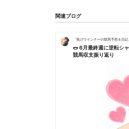
歴代優勝馬一覧
関連ブログ
回数
年月日
距離
第1回
1997年9月15日
浦和 ダ14
「焦げウインナーの競馬予想＆日記
第2回
1998年9月2日
浦和 ダ14
🌭 6月最終週に逆転
競馬収支振り返り
第3回
1999年9月2日
浦和 ダ14
第4回
2000年9月6日
浦和 ダ14
第5回
2001年9月5日
浦和 ダ14
第6回
2002年9月4日
浦和 ダ14
第7回
2003年9月24日
浦和 ダ14
第8回
2004年9月8日
浦和 ダ14
第9回
2005年5月18日
浦和 ダ14