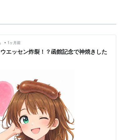
優勝馬
性齢
騎手
00
フジノマッケンオー
牡6
吉田豊
•
」
1ヶ月前
00
テセウスフリーゼ
牡6
的場均
シャウエッセン炸裂！？函館記念で神焼きした
00
セタノキング
牡8
石崎隆之
00
レイズスズラン
牡6
江田照男
00
ゲイリーイグリット
牝5
松永幹夫
00
レイズスズラン
牡8
江田照男
00
ノボトゥルー
牡7
武豊
00
ロッキーアピール
牡6
今野忠成
00
ニホンピロサート
牡7
小牧太