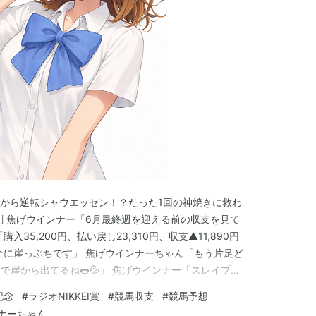
00
アグネスジェダイ
牡4
武豊
00
メイショウバトラー
牝7
武豊
00
リミットレスビッド
牡9
岩田康誠
00
スマートファルコン
牡4
岩田康誠
00
スマートファルコン
牡5
岩田康誠
00
ナイキマドリード
牡5
戸崎圭太
ちから逆転シャウエッセン！？たった1回の神焼きに救わ
劇 焦げウインナー「6月最終週を迎える前の収支を見て
35,200円、払い戻し23,310円、収支▲11,890円
完全に崖っぷちです」 焦げウインナーちゃん「もう片足ど
で崖から出てるね🌭💦」 焦げウインナー「スレイプニ
たんです」 焦げウインナーちゃん「○リアレスト、△ク
記念
#
ラジオNIKKEI賞
#
競馬収支
#
競馬予想
ールで決まったのに馬券は外れたやつだね🥲」 焦げウ
ナーちゃん