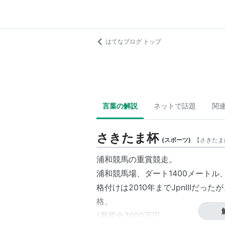
はてなブログ トップ
言葉の解説
ネットで話題
関
さきたま杯
(
スポーツ
)
【
さきたま
浦和競馬の重賞競走。
浦和競馬場、ダート1400メートル
格付けは2010年までJpnIIIだった
格。
1着賞金3000万円。