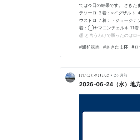
では今日の結果です。 さきた
テソーロ ３着：×イグザルト 
ウストロ ７着：・ジョージテソ
着：◯ヤマニンチェルキ 11着
想 と言うわけで勝ったのはロー
てカナロア産駒を、安田隆行先
#
浦和競馬
#
さきたま杯
#
ロ
て…。一方ウィルソンテソーロ
したわ…ｗあとは…シャマルも
•
けいばとそけいぶ
2ヶ月前
2026-06-24（水）地