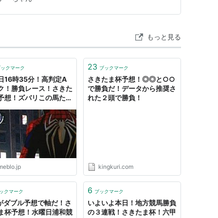
…
もっと見る
23
ブックマーク
ブックマーク
日16時35分！高判定A
さきたま杯予想！◎◎と○○
ク！勝負レース！さきた
で勝負だ！データから推奨さ
予想！ズバリこの馬たち
れた２頭で勝負！
ち取る！』
meblo.jp
kingkuri.com
6
ックマーク
ブックマーク
がダブル予想で軸だ！さ
いよいよ本日！地方競馬勝負
ま杯予想！水曜日浦和競
の３連戦！さきたま杯！六甲