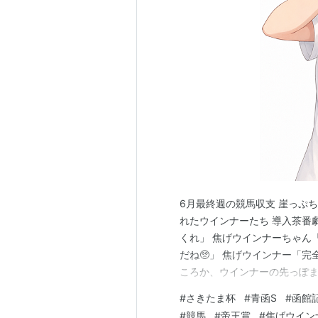
第10回
2006年5月31日
浦和 ダ14
第11回
2007年5月30日
浦和 ダ14
第12回
2008年5月28日
浦和 ダ14
第13回
2009年5月27日
浦和 ダ14
第14回
2010年5月26日
浦和 ダ14
第15回
2011年6月1日
浦和 ダ14
6月最終週の競馬収支 崖っぷ
れたウインナーたち 導入茶番
くれ」 焦げウインナーちゃん「購入
だね🥺」 焦げウインナー「
ころか、ウインナーの先っぽま
ルSで一瞬、神焼きの匂いはし
#
さきたま杯
#
青函S
#
函館
ールミラボー、△ロードプレジ
#
競馬
#
帝王賞
#
焦げウイン