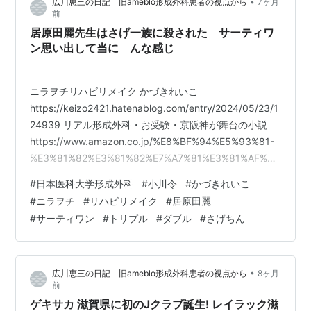
•
広川恵三の日記 旧ameblo形成外科患者の視点から
7ヶ月
前
居原田麗先生はさげ一族に殺された サーティワ
ン思い出して当に んな感じ
ニラヲチリハビリメイク かづきれいこ
https://keizo2421.hatenablog.com/entry/2024/05/23/1
24939 リアル形成外科・お受験・京阪神が舞台の小説
https://www.amazon.co.jp/%E8%BF%94%E5%93%81-
%E3%81%82%E3%81%82%E7%A7%81%E3%81%AF%E3
%83%91%E3%83%B3%E3%83%80%E3%81%AB%E3%8
#
日本医科大学形成外科
#
小川令
#
かづきれいこ
1%AA%E3%82%8A%E3%81%9F%E3%81%84-
#
ニラヲチ
#
リハビリメイク
#
居原田麗
%E5%BA%83%E5%B7%9D%E6%81%B5%E4%B8%89/d
#
サーティワン
#
トリプル
#
ダブル
#
さげちん
p/4909491ht…
•
広川恵三の日記 旧ameblo形成外科患者の視点から
8ヶ月
前
ゲキサカ 滋賀県に初のJクラブ誕生! レイラック滋