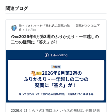
関連ブログ
帰ってきちゃった「焦れ込み競馬の館」（競馬だけとは以下
•
略
1ヶ月前
🐴🎫2026年6月第3週のふりかえり - 一年越しの
二つの疑問に「答え」が！
2026.6.21 しらさぎS 前口上という名の無駄話 予想 結果