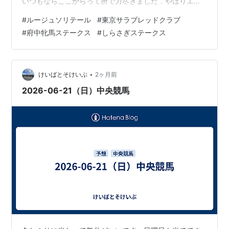
いつもならここからって所で力尽きました．やはりエリ
モピクシー一族は 1,400～1,600mが主戦場と見るべきな
#
ルージュソリテール
#
東京サラブレッドクラブ
のかもしれません 1,200mも見てみたい気がしますが、藤
#
府中牝馬ステークス
#
しらさぎステークス
原先生は走らせないでしょうかね？ しかし、藤原先生は
ローズ～秋華賞で1,800m以上は長いっと言っときながら
初音Ｓと府中牝馬Ｓと走らすのには・・・そら期待はし
ましたが？？？ ※ 西塚騎手はやれることをやってくれた
•
けいばとそけいぶ
2ヶ月前
ので全く…
2026-06-21（日）中央競馬