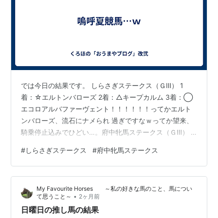
では今日の結果です。 しらさぎステークス（ＧⅢ） 1
着：☆エルトンバローズ 2着：△キープカルム 3着：◯
エコロアルバファーヴェント！！！！！！ってかエルト
ンバローズ、流石にナメられ 過ぎですなｗってか望来、
騎乗停止込みでひどい…。府中牝馬ステークス（ＧⅢ） 1
着：☆セキトバイースト 2着：×ウイントワイライト 3
#
しらさぎステークス
#
府中牝馬ステークス
着：×ミアネーロ 4着：☆マカナヴァルキリーバー
ス！！！！！！夏休み前やらかすルメールさん…ｗって
か西村、エルトン乗ってないと思ったら、こんなとこ
My Favourite Horses ～私の好きな馬のこと、馬につい
で…。以上です、ではまた。
•
て思うこと～
2ヶ月前
日曜日の推し馬の結果