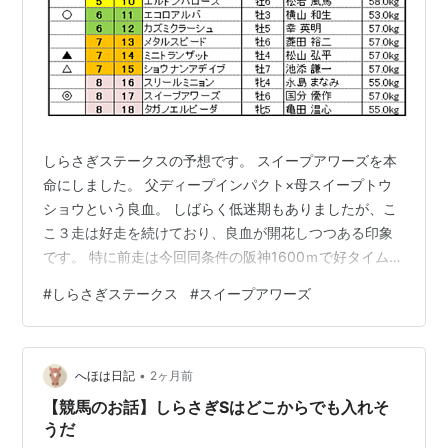
しらさぎステークスの予想です。 スイープアワーズを本
命にしました。 父ディープインパクト×母スイープトウ
ショウという良血。 しばらく低迷期もありましたが、こ
こ３走は好走を続けており、良血が開花しつつある印象
です。 特に前走は今回同条件の阪神1600ｍで好タイムか
つ素晴らしい脚で差し切っており、ここでも十分にやれ
#
しらさぎステークス
#
スイープアワーズ
そうです。 開催が進んで馬場内側が荒れているので外枠
も良さそうです。 相手にエコロアルバ。 この馬も末脚は
確か。外差しの利く今日の馬場状態は良さそうですし、
•
何といっても53kgの斤量は有利です。 当然有力ですが、
へほは日記
2ヶ月前
前走久々だったにしてもやや案外だった分対抗としまし
【競馬のお話】しらさぎSはどこからでも入れそ
た。 ３番手にミニトランザ…
うだ