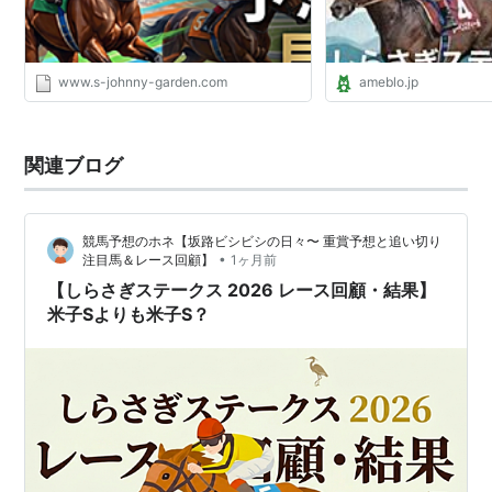
www.s-johnny-garden.com
ameblo.jp
関連ブログ
競馬予想のホネ【坂路ビシビシの日々〜 重賞予想と追い切り
•
注目馬＆レース回顧】
1ヶ月前
【しらさぎステークス 2026 レース回顧・結果】
米子Sよりも米子S？