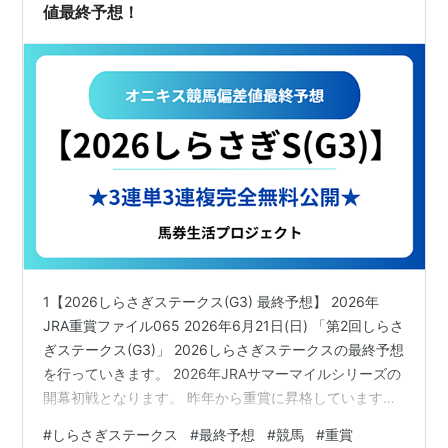
値最終予想！
1【2026しらさぎステークス(G3) 最終予想】 2026年
JRA重賞ファイル065 2026年6月21日(日) 「第2回しらさ
ぎステークス(G3)」 2026しらさぎステークスの最終予想
を行っていきます。 2026年JRAサマーマイルシリーズの
開幕初戦となります。 昨年から重賞に昇格しています。
ここで馬券の最終決断を下していきます。 しらさぎステ
#
しらさぎステークス
#
最終予想
#
競馬
#
重賞
ークスの勝負馬券(3連複･3連単馬券)をレース当日午前中