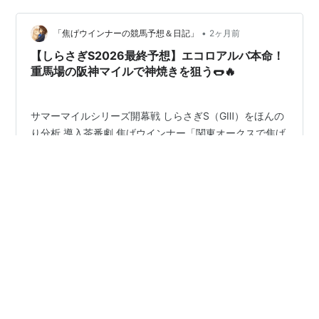
ダ。 マイラーズCで後方のまま終わったブエナオンダ、
ファインラインにもチャンスがある。 すべてに登場する
•
「焦げウインナーの競馬予想＆日記」
2ヶ月前
ブエナオンダの巻き返しを…
【しらさぎS2026最終予想】エコロアルバ本命！
重馬場の阪神マイルで神焼きを狙う🌭🔥
サマーマイルシリーズ開幕戦 しらさぎS（GⅢ）をほんの
り分析 導入茶番劇 焦げウインナー「関東オークスで焦げ
た」 焦げウインナーちゃん「平日から重症だったね🥺
🌭」 焦げウインナー「スレイプニルSでは、○リアレス
トが9番人気で1着」 焦げウインナーちゃん「△クールミ
ラボーが2着、△ロードプレジールが3着……」 焦げウイ
#
しらさぎS
#
しらさぎステークス
#
しらさぎS 2026
ンナー「3連単44万円、3連複6万3千円」 焦げウインナ
#
競馬予想
#
競馬分析
#
競馬
#
焦げウインナーちゃん
ーちゃん「それ取れてたら完全に神焼きだったね🐰🔥」
焦げウインナー「取れていません」 焦げウインナーちゃ
ん「また煙だけ吸ったやつだ🥺」 焦げウインナー「府中
牝馬Sでも勝負して、そして今度は阪神メイン」 焦げウ
•
MI0818のブログ
2ヶ月前
インナーちゃん「し…
府中牝馬ステークスとしらさぎステークスの予想