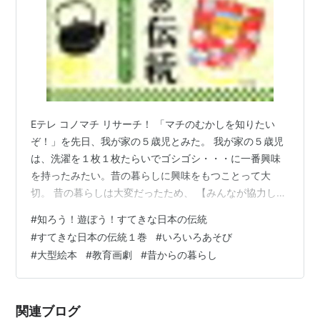
Eテレ コノマチ リサーチ！ 「マチのむかしを知りたい
ぞ！」を先日、我が家の５歳児とみた。 我が家の５歳児
は、洗濯を１枚１枚たらいでゴシゴシ・・・に一番興味
を持ったみたい。昔の暮らしに興味をもつことって大
切。 昔の暮らしは大変だったため、 【みんなが協力しな
いとできなかった】 生活の道具は、便利な暮らしをした
#
知ろう！遊ぼう！すてきな日本の伝統
いという思いと共に少しずつ変化していったこともわか
#
すてきな日本の伝統１巻
#
いろいろあそび
った。 NHK for Schoolで好きな時にみれるのが嬉しい。
#
大型絵本
#
教育画劇
#
昔からの暮らし
https://www2.nhk.or.jp/school/movie/outline.cgi?
das_id=D0005120426_00000 【楽しいポイント♪】 ※
５…
関連ブログ