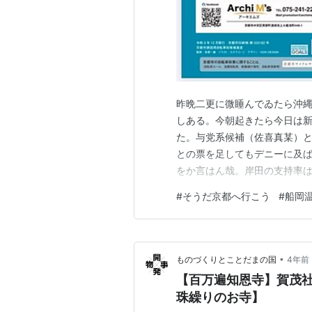
昨晩二更に微睡んでゐたら沖
しある。今朝起きたら今日は
た。与党系候補（佐喜真某）
との票を足してもデニーに及
をか言はん哉。岸田の支持率は
転。宏池会のプリンスも何か
#
そうだ京都へ行こう
#
船岡
ど実務実行型。 陰暦八月十七日
路経由で大徳寺。バスを降りる
•
ものづくりとことだまの国
4年前
【百万遍知恩寺】賀茂
珠繰りのお寺】