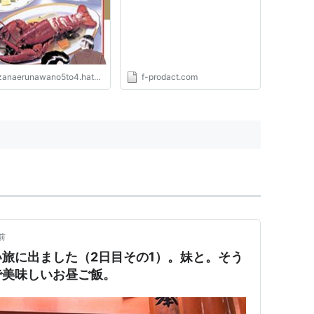
ーライフスタイル」「ストレ
スフリーライフ」支援ブロ
グ。
anaerunawano5to4.hatenablog.com
f-prodact.com
前
旅に出ました（2日目その1）。妹と。そう
で美味しいお昼ご飯。