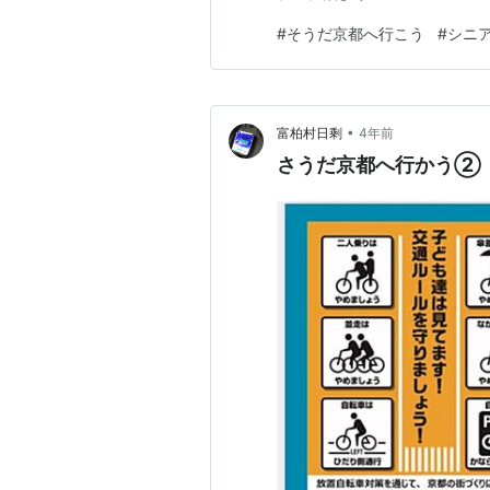
#
そうだ京都へ行こう
#
シニ
•
富柏村日剩
4年前
さうだ京都へ行かう②