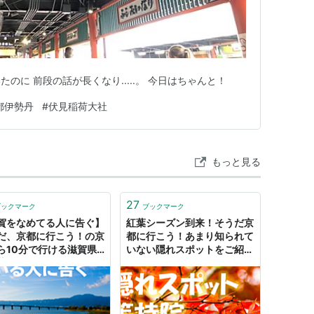
のに 前段の話が長くなり.....。 今日はちゃんと！
都伊勢丹
#
伏見稲荷大社
もっと見る
27
ブックマーク
ブックマーク
賀をなめてる人に告ぐ】
紅葉シーズン到来！そうだ京
だ、京都に行こう！の京
都に行こう！あまり知られて
ら10分で行ける滋賀県
いない隠れスポットをご紹
がアツい！ - Docch
介！ - Docch