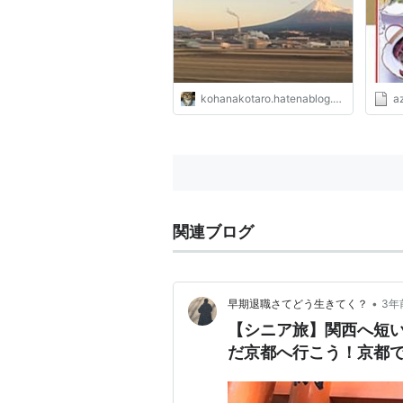
kohanakotaro.hatenablog.com
az
関連ブログ
•
早期退職さてどう生きてく？
3年
【シニア旅】関西へ短い
だ京都へ行こう！京都