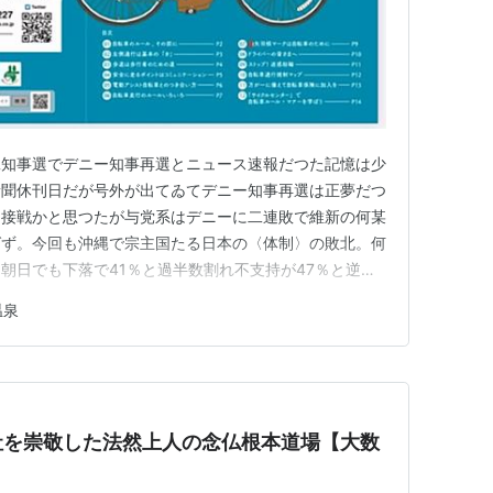
縄知事選でデニー知事再選とニュース速報だつた記憶は少
新聞休刊日だが号外が出てゐてデニー知事再選は正夢だつ
と接戦かと思つたが与党系はデニーに二連敗で維新の何某
ばず。今回も沖縄で宗主国たる日本の〈体制〉の敗北。何
朝日でも下落で41％と過半数割れ不支持が47％と逆
を問はれば「検討、検討」と何もできず。スガの方がよほ
温泉
。気温23.4/34.5度。快晴。肌を灼る灼熱の太陽。北大
とバス停の前にス…
社を崇敬した法然上人の念仏根本道場【大数