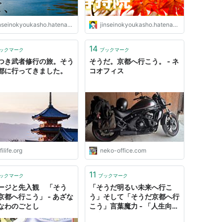
nseinokyoukasho.hatenablog.jp
jinseinokyoukasho.hatenablog.jp
14
ックマーク
ブックマーク
つき武者修行の旅。そう
そうだ。京都へ行こう。 - ネ
都に行ってきました。
コオフィス
filife.org
neko-office.com
11
ックマーク
ブックマーク
ージと先入観 「そう
「そうだ明るい未来へ行こ
京都へ行こう」 - あざな
う」そして「そうだ京都へ行
なわのごとし
こう」言葉魔力 - 「人生向上
思考」コンサルタント「フリ