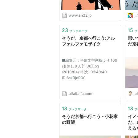
www.an32.jp
ji
23
15
ブックマーク
ブ
そうだ、京都へ行こう:アル
思い
ファルファモザイク
だ京
■編集元：半角文字列板より 109
/名無しさん[1-30].jpg
:2010/04/13(火) 02:40:40
ID:6skRjaR00
alfalfalfa.com
af
13
13
ブックマーク
ブ
そうだ京都へ行こう - 小花家
イメ
の野望
だ、
える