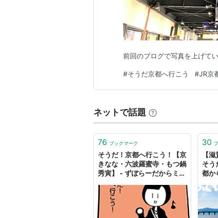
前回のブログで写真を上げていた
#
そうだ京都へ行こう
#
JR京
ネットで話題
76
30
ブックマーク
そうだ！京都へ行こう！【京
【滋
きなな・六波羅蜜寺・もつ鍋
そう
秀寅】 - ずぼらーだからミニ
都か
マリスト！
の紅葉