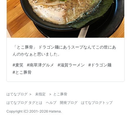
「とこ豚骨」 ドラゴン麺にあうスープなんてこの世にあ
んのかなぁと思いました。
#
麦笑
#
南草津グルメ
#
滋賀ラーメン
#
ドラゴン麺
#
とこ豚骨
はてなブログ
>
未指定
>
とこ豚骨
はてなブログ タグとは
ヘルプ
開発ブログ
はてなブログトップ
Copyright (C) 2001-
2026
Hatena.