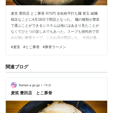
麦笑 豊田店 とこ豚骨 970円 全粒粉平打ち麺 替玉 細麺
残念なことに4月28日で閉店となった。 麺の種類が豊富
で選ぶことができるシステムは他にはあまり見たことが
なくてひとつの楽しみでもあった。スープも個性的で甘
みが強い豚骨スープ。このお店が閉店した。 今回が最後
になるのかどうなのか。初めて目にする全粒粉平打ち麺
#
麦笑
#
とこ豚骨
#
豚骨ラーメン
でとこ豚骨をお願いする。いつも壁に張り出してある今
月の限定麺も見当たらないし、テーブルの上には閉店の
お知らせが置いてある（写真4枚目）閉店理由は人員不足
関連ブログ
とある。あと麦笑の味を受け継いでくれる人がいれば店
舗の厨房機器を無償で提供するとある。店主さん熱い人
だなと思う。 多分滋賀県に行く…
•
Ramen a go go
1年前
麦笑 豊田店 とこ豚骨