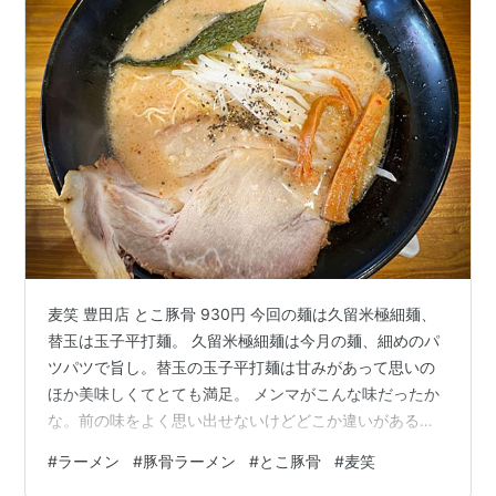
麦笑 豊田店 とこ豚骨 930円 今回の麺は久留米極細麺、
替玉は玉子平打麺。 久留米極細麺は今月の麺、細めのパ
ツパツで旨し。替玉の玉子平打麺は甘みがあって思いの
ほか美味しくてとても満足。 メンマがこんな味だったか
な。前の味をよく思い出せないけどどこか違いがあるよ
うな気がする。とこ豚骨はスープ自体の甘みが強いので
#
ラーメン
#
豚骨ラーメン
#
とこ豚骨
#
麦笑
具材はあっさりしていたほうが好み。メンマの味が濃く