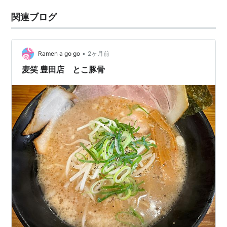
関連ブログ
•
Ramen a go go
2ヶ月前
麦笑 豊田店 とこ豚骨