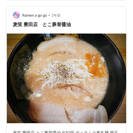
感じた。 お昼ちょうどくらいに行ったら外で少し待つこ
とになった。人気のお店だな。 今日のランチもいいもの
•
だった。 お店の前には7台ほどの駐車場あり 麦笑 豊田店
Ramen a go go
2年前
関連ランキング：ラーメン | 上挙母駅、新上挙母駅 ブロ
麦笑 豊田店 とこ豚骨醤油
グランキング参加して…
麦笑 豊田店 とこ豚骨醤油 930円 デュラム小麦丸麺 替玉