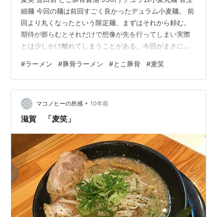
細麺 今回の麺は前回すごく良かったデュラム小麦麺。 前
回より丸くなったという限定麺、まずはそれから頼む。
期待が膨らむとそれだけで想像が先を行ってしまい実際
とは少しかけ離れてしまうことがある。今回がまさにそ
れで、もっと美味しかったような気がするなと勝手に思
#
ラーメン
#
豚骨ラーメン
#
とこ豚骨
#
麦笑
ってしまう。思い出補正というやつか。 それでも個性の
ある麺は美味しくて満足している。替玉はデフォルトの
細麺。これは大安定。 見た目は緑の具材がなくて色目が
•
少ないけど何かが足りないような印象はない。ただ写真
マコノヒーの所感
10年前
映りは良くないので実物の印象。 お店の前に7台ほど駐
滋賀 「麦笑」
車場あり。前の道は一方通行な…