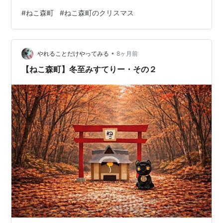
ふたりについに別れを告げる日がやってまいりました 本
#
ねこ森町
#
ねこ森町のクリスマス
来はもっと早くに別れさせるべきでしたけれど、この夏
は暑くて、この暑さの中、一日二日といえども苦痛に耐
えさせるのはかわいそう＆下僕のぐーたらで延期に延期
•
を重ね、このたび、ようやくにゃん玉にゃん太郎に別れ
やれることだけやってみる
8ヶ月前
を告げることができました ｈｅ＊は三度目の病院でした
【ねこ森町】冬至みすてりー・その２
から慣れたものでしたけれど、ガレから出るこ…