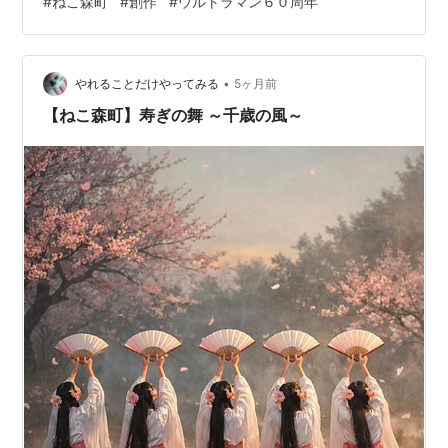
#
ねこ森町
#
創作
#
ウルトラマン６０周年
ラボ』という名のもとに企画販売され、人々の心を鷲掴
みにし、昨今の不況も何のその、人々の頬と財布のひも
を緩ませるのであった。 60th.m-78.jp ヒーローたちや萌
•
えキャラたちが脚光を浴びる一方、その陰で悪役怪獣魑
やれることだけやってみる
5ヶ月前
魅魍魎たちが胎動を開始。もぞもぞとその姿を世に表し
【ねこ森町】寿ぎの舞 ～千歳の風～
始めたのである。 ＊・＊・＊・＊…