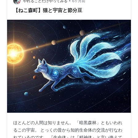
•
て砕け散るのでした。 めでたしめでたし。宴だ宴、やっ
やれることだけやってみる
6ヶ月前
ほいほい。 ねこ森町はねこ神社のご祭神、羽巣手戸さ
【ねこ森町】猫と宇宙と節分豆
ま。 節供の前に現地を視察にいらっ…
ほとんどの人間は知りません。 「暗黒森林」ともいわれ
るこの宇宙。 とっくの昔から知的生命体の交流が行なわ
れているのです。 『生命体』は『精神体』と言い換えて