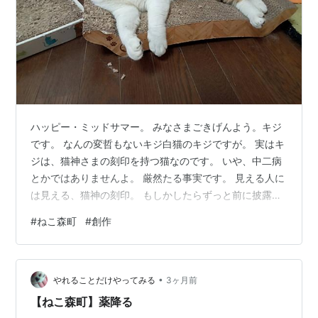
ハッピー・ミッドサマー。 みなさまごきげんよう。キジ
です。 なんの変哲もないキジ白猫のキジですが。 実はキ
ジは、猫神さまの刻印を持つ猫なのです。 いや、中二病
とかではありませんよ。 厳然たる事実です。 見える人に
は見える、猫神の刻印。 もしかしたらずっと前に披露し
たかも。 ご存じの方もいらっしゃるかもです。 では、ご
#
ねこ森町
#
創作
覧ください。こちらです。 ででーん☆ ほうら、すごいで
しょう。 え、分かりませんか？ ここですよ、ここ。 肉
球マークでポン🐾 ロールシャッハ・テストみたいな感じ
•
ですね。 これは右手か、左手か。 後ろからポンと猫神さ
やれることだけやってみる
3ヶ月前
まにおててを置かれた跡。 ありがたき祝福の徴（しる
【ねこ森町】薬降る
し）なのです。 え…