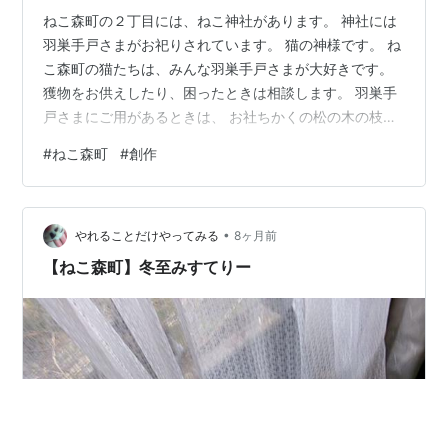
ねこ森町の２丁目には、ねこ神社があります。 神社には
羽巣手戸さまがお祀りされています。 猫の神様です。 ね
こ森町の猫たちは、みんな羽巣手戸さまが大好きです。
獲物をお供えしたり、困ったときは相談します。 羽巣手
戸さまにご用があるときは、 お社ちかくの松の木の枝
に、用件を書いた紙を結びつけます。 すると羽巣手戸さ
#
ねこ森町
#
創作
まが夢に出てきてくれます。 お礼は松の木の根元に置き
ます。 そんなわけで、その木は「ご用の松」と呼ばれて
いるのです。 ➽【ねこ森町のクリスマス】ご用の松のこ
•
と より 今年も冬至の日がやってきました。 落葉樹が葉
やれることだけやってみる
8ヶ月前
を落とし、ねこ神社の境内は赤い絨毯を敷いたよう。 お
【ねこ森町】冬至みすてりー
となの猫たちは前日から神社…