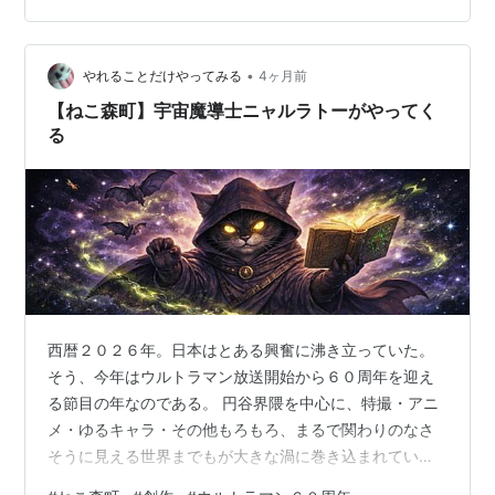
なのです。 ＊・＊・＊・＊・＊ ねこ森町では端午の節句
の準備で大忙し。 魚たちがスピードを競い、滝を登って
•
龍になるというレースが行われますし。 レースの後には
やれることだけやってみる
4ヶ月前
猫たちが楽しみにしている大イベントがあります。 フラ
【ねこ森町】宇宙魔導士ニャルラトーがやってく
イハイ。 あらたに誕生した龍の…
る
西暦２０２６年。日本はとある興奮に沸き立っていた。
そう、今年はウルトラマン放送開始から６０周年を迎え
る節目の年なのである。 円谷界隈を中心に、特撮・アニ
メ・ゆるキャラ・その他もろもろ、まるで関わりのなさ
そうに見える世界までもが大きな渦に巻き込まれてい
た。その影響は猫界にも及び、可愛らしいグッズが『コ