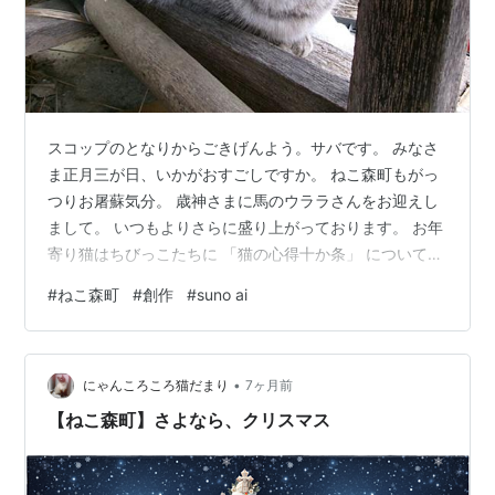
スコップのとなりからごきげんよう。サバです。 みなさ
ま正月三が日、いかがおすごしですか。 ねこ森町もがっ
つりお屠蘇気分。 歳神さまに馬のウララさんをお迎えし
まして。 いつもよりさらに盛り上がっております。 お年
寄り猫はちびっこたちに 「猫の心得十か条」 について語
り聞かせるのが恒例行事。 人も猫も、お年寄りの話は長
#
ねこ森町
#
創作
#
suno ai
いのです。 そういえば、以前お歌をご紹介しましたっ
け。 あらためてこちらに歌詞を記載いたします。 サバペ
ソ検定も添えておきますね。 シルバータビーキャットを
•
見分けてください。 ☆ねこねこ数え歌
にゃんころころ猫だまり
7ヶ月前
www.youtube.com この世に猫と生まれたからにゃやら
【ねこ森町】さよなら、クリスマス
ねばならぬことがある *ひ…