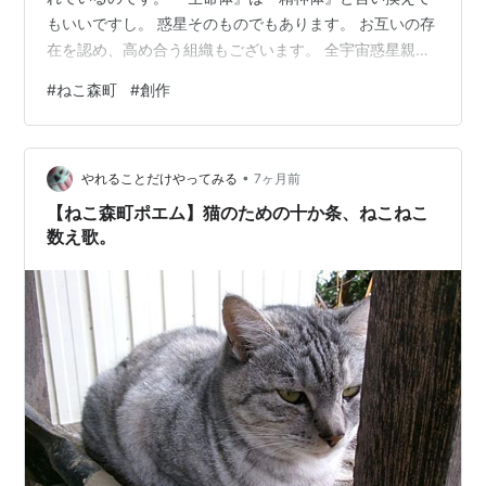
もいいですし。 惑星そのものでもあります。 お互いの存
在を認め、高め合う組織もございます。 全宇宙惑星親睦
会 これがその組織の名称です。 親睦会の一員であり続け
#
ねこ森町
#
創作
るためには審査があります。 監査官により綿密な調査が
行なわれ、データが審査されます。 審査会議で『不適
格』との判定が下されれば資格剥奪。 宇宙のぼっちとな
•
ってしまうのです。 昨年末、地球にも監査が入りまし
やれることだけやってみる
7ヶ月前
た。 監査官は彗星に擬態して太陽系内に侵入。 目に映る
【ねこ森町ポエム】猫のための十か条、ねこねこ
すべてを審査会場に送り届け…
数え歌。