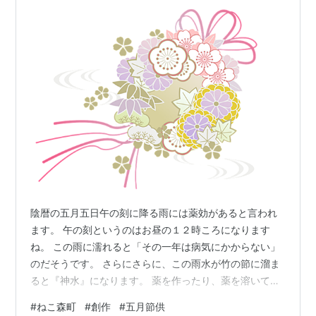
陰暦の五月五日午の刻に降る雨には薬効があると言われ
ます。 午の刻というのはお昼の１２時ころになります
ね。 この雨に濡れると「その一年は病気にかからない」
のだそうです。 さらにさらに、この雨水が竹の節に溜ま
ると『神水』になります。 薬を作ったり、薬を溶いて飲
んだりすると効果抜群。 万病に効くお薬ができたりする
#
ねこ森町
#
創作
#
五月節供
とかなんとか。 端午の節句は薬の日。無病息災を願う日