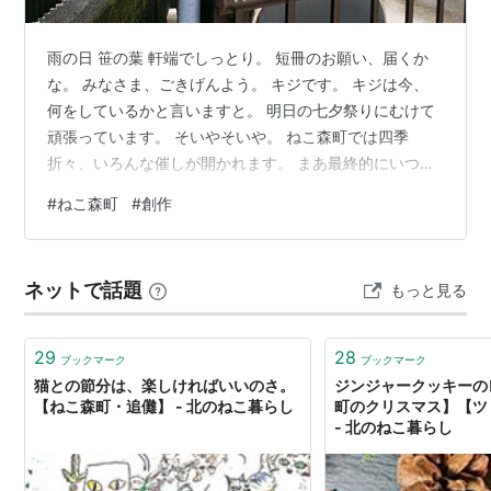
雨の日 笹の葉 軒端でしっとり。 短冊のお願い、届くか
な。 みなさま、ごきげんよう。 キジです。 キジは今、
何をしているかと言いますと。 明日の七夕祭りにむけて
頑張っています。 そいやそいや。 ねこ森町では四季
折々、いろんな催しが開かれます。 まあ最終的にいつ
も、飲めや歌えや踊って食べて。 どんちゃか無礼講の宴
#
ねこ森町
#
創作
になるんですけどね。 今年の七夕祭りの目玉は、虹のふ
もとでどんちゃかホイ。 七色わんこ流しそうめん大会で
す。 バステトさまのお力を借りて、龍たちが空に虹をか
ネットで話題
もっと見る
けて。 そうめんを積んだドローンを虹の上まで飛ばしま
す。 出汁を練り込んだおいしいそうめん。 それをドロー
ンが虹のてっぺんから流しま…
29
28
ブックマーク
ブックマーク
猫との節分は、楽しければいいのさ。
ジンジャークッキーの
【ねこ森町・追儺】 - 北のねこ暮らし
町のクリスマス】【ツ
- 北のねこ暮らし