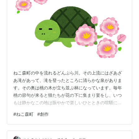
ねこ森町の中を流れるどんぶら川。その上流にはざあざ
あ滝があって、滝を登ったところに清らかな泉がありま
す。その奥は桃の木が立ち並ぶ林になっています。毎年
桃の節句が来ると猫たちが花の下に集まり宴をし、いつ
もは静かなこの地は賑やかで楽しいひとときの喧騒に包
まれるのです。 ＊ ＊ ＊ ついこの間年が明けたと思った
#
ねこ森町
#
創作
のに、もう三月。 二日後は上巳の節供です。 猫たちは山
を登り、川の上流から祓えの紙を流します。 厄をのせた
猫型の紙をぷかり。 厄は一瞬でざあざあ滝に飲み込まれ