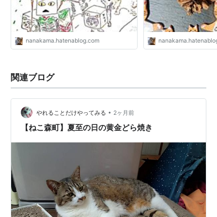
nanakama.hatenablog.com
nanakama.hatenablo
関連ブログ
•
やれることだけやってみる
2ヶ月前
【ねこ森町】夏至の日の黄金どら焼き