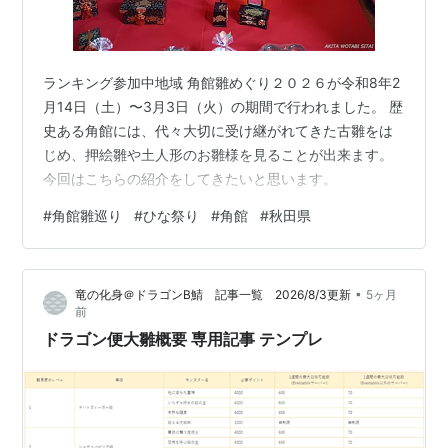
ランキング参加中地域 角館雛めぐり２０２６が令和8年2
月14日（土）〜3月3日（火）の期間で行われました。 歴
史ある角館には、代々大切に受け継がれてきた古雛をは
じめ、押絵雛や土人形のお雛様を見ることが出来ます。
今回はこちらの紹介をしてきたいと思います。
#
角館雛巡り
#
ひな祭り
#
角館
#
秋田県
•
竜の化身＠ドラゴンB鯖 記事一覧 2026/8/3更新
5ヶ月
前
ドラゴン便大雛概要 専用記事 テンプレ