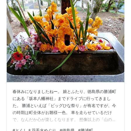
春休みになりましたねー。 娘とふたり、徳島県の勝浦町
にある「坂本八幡神社」までドライブに行ってきまし
た。 勝浦といえば「ビッグひな祭り」が有名ですが、今
の時期は町全体がお雛様一色。 車を走らせているだけ
で、なんだか心が楽しくなります。 想像以上の「山の
上」にびっくり 今回の目的は、ここで8か所目のはまり
#
とくしま花手水めぐり
#
徳島県
#
勝浦町