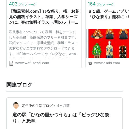
403
164
ブックマーク
ブックマーク
【和風素材.com】ひな祭り、桜、お花
８１歳、ゲームアプ
見の無料イラスト。卒業、入学シーズ
「ひな祭り」題材に：
ンに。春の無料イラスト/和のフリー素
材集/和風イラスト/浮世絵壁紙/和紙テ
和風素材.comについて 和風、和をテーマに
クスチャ/和のクリップアート
した高画質・高解像度のフリー素材集です。
和紙テクスチャ、浮世絵壁紙、和風イラスト
素材などが全て無料でダウンロードできま
す。 HP(ホームページ)やブログなど、webの
背景、装飾素材として 年賀状、暑中見舞い、
www.wafusozai.com
www.asahi.com
季節の便りなどポストカードや便箋に アー
ト、イラスト作品の...
関連ブログ
•
定年後の生活ブログ
4ヶ月前
道の駅「ひなの里かつうら」は「ビッグひな祭
り」と恐竜