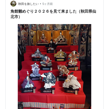
•
る直前には、 「長い間ありがとう。」とお礼を言った。
秋田を旅したい
5ヶ月前
そして、ていねいに段ボールに詰めて、近くの人形店に
角館雛めぐり２０２６を見て来ました（秋田県仙
運んだ。まとめて供養してもらえるとのことだったか
北市）
ら…