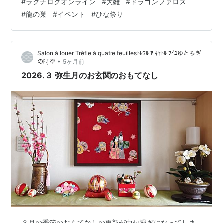
#
ラグナロクオンライン
#
大雛
#
ドラゴンファロス
参加が可能であるということ。 ・セーブ地点の確保（カ
#
龍の巣
#
イベント
#
ひな祭り
プラによる位置セーブが可能：場所はイベント会場 大雛
のすぐそばにあります。小雛に近い方 イベント会場一番
上真ん中付近（テンキー8一番上付近）座標にして125，
Salon à louer Trèfle à quatre feuillesﾄﾚﾌﾙ ｱ ｷｬﾄﾙ ﾌｲﾕゆとろぎ
125 これで万が一死んでも戻って来る地点はその場所 イ
•
の時空
5ヶ月前
ベント会場のセーブ位置…
2026.３ 弥生月のお玄関のおもてなし
３月の季節のおもてなしの更新が中旬過ぎになってしま