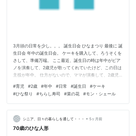
3月頭の日常を少し。。。 誕生日会 ひなまつり 最後に 誕
生日会 年中の誕生日会。 ケーキを購入して、ろうそくを
さして、準備万端。 ここ最近、誕生日の時は年中がピア
ノを演奏して、2歳児が歌ってくれていたけど、この日は
主役が年中。 仕方がないので、ママが演奏して、2歳児
が歌う。年中が歌わずにニコニコしていることが気に食
#
育児
#
2歳
#
年中
#
日常
#
誕生日
#
ケーキ
わなかった2歳児さんですが、、、説得して、なんとか納
#
ひな祭り
#
ちらし寿司
#
菜の花
#
モン・シェール
得してもらい、歌ってもらいました。
komayume.hatenablog.com この日のケーキは堂島ロー
ルが有名なモン・シェール。 写真は撮り忘れてしまった
のですが、楽天で購入可能でした。 【公式・送料込】堂
•
シニア、日々の暮らしを通して・・・
5ヶ月前
島お抹茶ロール【冷…
70歳のひな人形