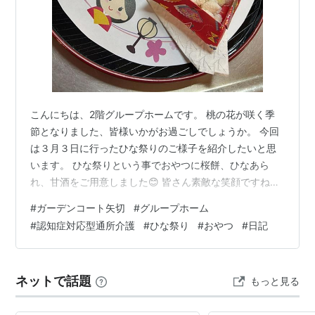
こんにちは、2階グループホームです。 桃の花が咲く季
節となりました、皆様いかがお過ごしでしょうか。 今回
は３月３日に行ったひな祭りのご様子を紹介したいと思
います。 ひな祭りという事でおやつに桜餅、ひなあら
れ、甘酒をご用意しました😊 皆さん素敵な笑顔ですね😊
その後美味しく召し上がり、皆さんから「甘くて美味し
#
ガーデンコート矢切
#
グループホーム
かった」と 笑顔でコメントをいただきました😌 来年も楽
#
認知症対応型通所介護
#
ひな祭り
#
おやつ
#
日記
しいひな祭りを行いましょう🎎 今後もお客様の何気ない
日常やイベントのご様子などを ブログに上げてまいりま
す。 次回の投稿をお楽しみに！
ネットで話題
もっと見る