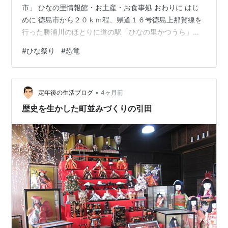
市」 ひなの里情報館・お土産・お食事処 おわりに はじ
めに 徳島市から２０ｋｍ程、県道１６号徳島上那賀線を
行った勝浦川のほとりに道の駅「ひなの里かつうら」が
あります。 道の駅から周りを見渡すと、勝浦川を挟んで
#
ひな祭り
#
恐竜
両側に山並みが連なり、盆地のように開けた山里といっ
た景観です。 道の駅のある勝浦町は徳島県のみかん発祥
の地で、農業中心の町です。 人形文化交流館 道の駅「ひ
•
なの里かつうら」のすぐ隣に人形文化交流館がありま
定年後の生活ブログ
4ヶ月前
す。 ひな人形と恐竜で町の活性化を目指す中心施設の巨
歴史を生かした町並みづくりの引田
大な倉庫です。 ビッグひな祭り…