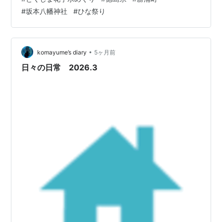
にはまっている「とくしま花手水めぐり」。 3月29日で
#
坂本八幡神社
#
ひな祭り
終了ですが、私にとって最近の最高の癒しになっていま
す。 www.fukumaru2525.com
www.fukumaru2525.com www.awanavi.jp 今年の2月に
行った時に書いた、ビッグひな祭りの会場を通り過ぎ
•
komayume’s diary
5ヶ月前
て、さらに山…
日々の日常 2026.3