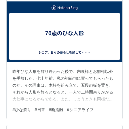
昨年ひな人形を飾り終わった後で、内裏様とお雛様以外
を手放した。七十年前、私の初節句に買ってもらったも
のだ。その理由は、木枠を組み立て、五段の板を置き、
それから人形を飾るとなると、一人で二時間余りかかる
大仕事になるからである。また、しまうときも同様だ。
ちょうど、一戸建ての我が家から管理の手間もあまりか
#
ひな祭り
#
日常
#
断捨離
#
シニアライフ
からない賃貸マンションへの引っ越しを考え始めていた
こともあった。しかし、手放すのは、大きな決断だっ
た。物心ついたときからの人形たちだったから。片づけ