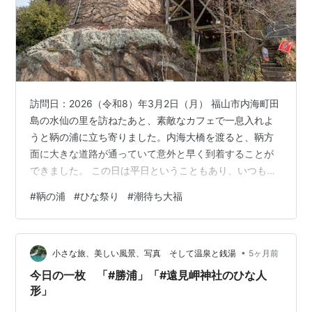
訪問日：2026（令和8）年3月2日（月） 福山市内海町田
島の水仙の里を訪ねたあと、素敵なカフェで一息入れよ
うと鞆の浦に立ち寄りました。内海大橋を渡ると、鞆方
面に大きな道路が通っていて意外と早く到着することが
できました。 この日は平日ということもあり、いつもの
第一駐車場には難なく停めることができました。 午後か
#
鞆の浦
#
ひな祭り
#
潮待ち大福
ら曇りのち雨との予報でしたが、なんと晴れ間ものぞく
まずまずのお天気となりました。 駐車場から港方面に進
むと、目的地の素敵なカフェ「茶房cafe船番所」の看板
•
がありました。定休日・火曜となっていたので安心し
小さな旅、美しい風景、写真 そして温泉と銭湯
5ヶ月前
て、店を訪ねましたが、何と、この時間は予約のみとな
今日の一枚 「#勝浦」「#遠見岬神社のひな人
っていました。どうやらランチを予約…
形」