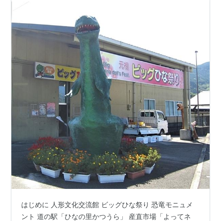
はじめに 人形文化交流館 ビッグひな祭り 恐竜モニュメ
ント 道の駅「ひなの里かつうら」 産直市場「よってネ