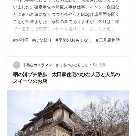
いました。確定申告や年度末事務仕事、イベント企画な
どに追われ気になりつつも今やっとBlog作成画面を開く
ことが出来ました。毎年の事でありますが、３月は１年
で一番多忙で息苦しい日々を送ります。あまりの忙しさ
に３月３日の夕刻ＴＶでひな祭りに気付きました。連日
#
お雛様
#
ひな祭り
#
季節のおもてなし
#
三月風物詩
連夜の事務ＰＣ仕事をストップし、慌ててお雛さまのお
玄関飾りを致しました。３月の季節のおもてなしひな祭
りは、２月中にあらかじめ構図を作って居りましたので
•
３時間ほどで完成。３月お雛様の御玄関です。 今年のメ
未熟なカメラマン さてものひとりごと
5ヶ月前
インは風呂敷額です。 小風呂敷専用額ですが、今回は普
鞆の浦プチ散歩 太田家住宅のひな人形と人気の
通サイズの縮緬風呂敷を入れています。 上は…
スイーツのお店