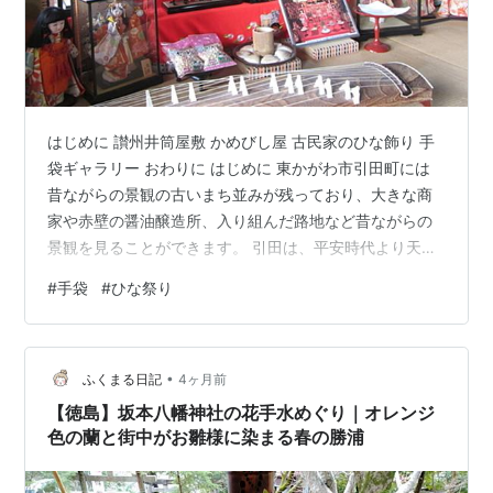
はじめに 讃州井筒屋敷 かめびし屋 古民家のひな飾り 手
袋ギャラリー おわりに はじめに 東かがわ市引田町には
昔ながらの景観の古いまち並みが残っており、大きな商
家や赤壁の醤油醸造所、入り組んだ路地など昔ながらの
景観を見ることができます。 引田は、平安時代より天然
の良港「風待ちの港」として開かれ、中世には東讃の拠
#
手袋
#
ひな祭り
点として引田城が築かれました。 安土桃山時代に始まっ
た醤油醸造は江戸時代になって隆盛し、町の発展に寄与
しています。 現在では、入り組んだ路地や古建築が多く
•
現存しているまち並みを生かした、観光振興を進めてい
ふくまる日記
4ヶ月前
ます。 讃州井筒屋敷 引田の町中にひときわ大きくて立派
【徳島】坂本八幡神社の花手水めぐり｜オレンジ
な建物があります。 江戸時代に…
色の蘭と街中がお雛様に染まる春の勝浦