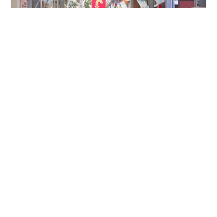
来月行われる盛岡七夕まつりの準備中。 道の両側に竹の
差込口が備えられているんですね！ 今日は大通でサラリ
ーマン時代の後輩3人（コン、キクチショウジ、イシカ
ワ）と、肴町で元盛岡一高応援団副団長のたかべェ店
主・中島高さんと遭遇。 夏季コース（日蔭の所中心）で
15,003歩10.4㌔