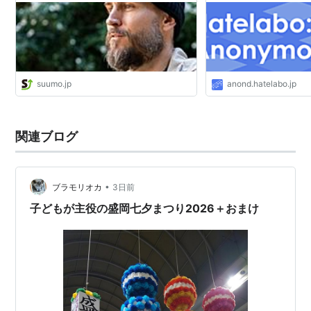
suumo.jp
anond.hatelabo.jp
関連ブログ
•
ブラモリオカ
3日前
子どもが主役の盛岡七夕まつり2026＋おまけ