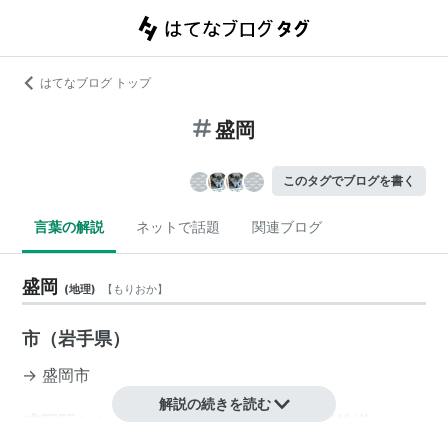
はてなブログ トップ
盛岡
このタグでブログを書く
言葉の解説
ネットで話題
関連ブログ
盛岡
(
地理
)
【
もりおか
】
市（岩手県）
→
盛岡市
解説の続きを読む
盛岡駅として JR東日本 IGRいわて銀河鉄道