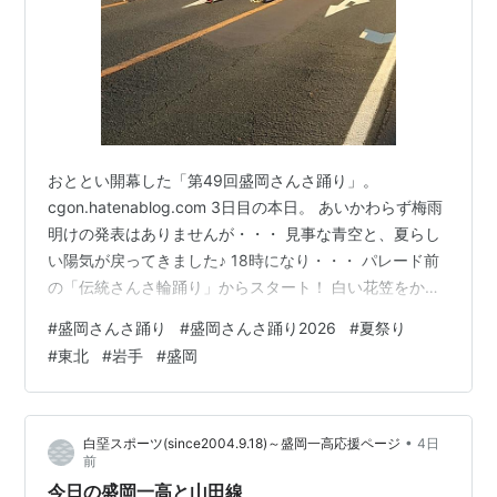
おととい開幕した「第49回盛岡さんさ踊り」。
cgon.hatenablog.com 3日目の本日。 あいかわらず梅雨
明けの発表はありませんが・・・ 見事な青空と、夏らし
い陽気が戻ってきました♪ 18時になり・・・ パレード前
の「伝統さんさ輪踊り」からスタート！ 白い花笠をかぶ
った、独特な雰囲気の「仙北小鷹さんさ踊り保存会」で
#
盛岡さんさ踊り
#
盛岡さんさ踊り2026
#
夏祭り
す。 ※ お盆に地区で踊られている様子
#
東北
#
岩手
#
盛岡
cgon.hatenablog.com 盛岡市内とその周辺には、地域ご
とに踊り継がれている様々な「さんさ踊り」がありま
す。 観光産業のため、踊り方を統一して中心部に集めた
•
白堊スポーツ(since2004.9.18)～盛岡一高応援ページ
4日
のが、これからはじまる「盛岡さんさ踊りパレード」に
前
なります！ …
今日の盛岡一高と山田線