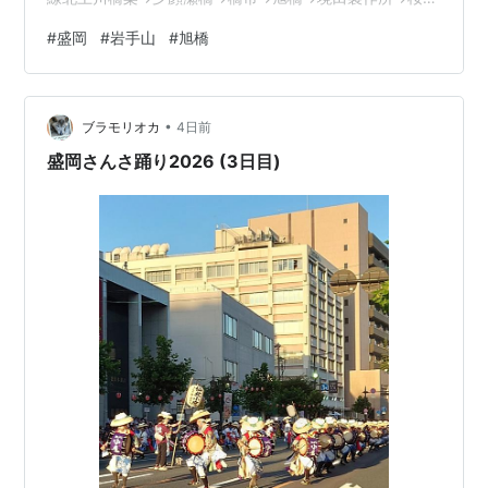
小学校→クロステラス→柳新道→ベルプラスワン→大通→
#
盛岡
#
岩手山
#
旭橋
岩手公園→下ノ橋→下橋町→南大通→清水町→生姜町→ホ
ットライン肴町→中ノ橋【15,157歩10.5㌔】
•
ブラモリオカ
4日前
盛岡さんさ踊り2026 (3日目)