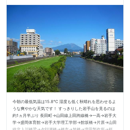
今朝の最低気温は15.8℃ 湿度も低く秋晴れを思わせるよ
うな爽やかな天気です！ すっきりした岩手山を見るのは
約1ヵ月半ぶり 長田町→山田線上田跨線橋→一高→岩手大
学→盛岡体育館→岩手大学理工学部→館坂橋→片原→山田
線北上川橋梁→夕顔瀬橋→橋市→旭橋→境田製作所→桜城