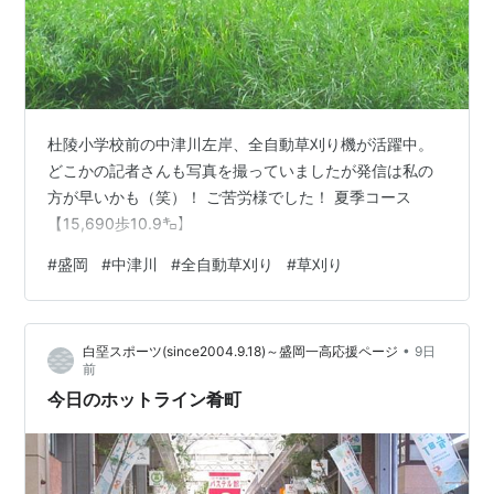
杜陵小学校前の中津川左岸、全自動草刈り機が活躍中。
どこかの記者さんも写真を撮っていましたが発信は私の
方が早いかも（笑）！ ご苦労様でした！ 夏季コース
【15,690歩10.9㌔】
#
盛岡
#
中津川
#
全自動草刈り
#
草刈り
•
白堊スポーツ(since2004.9.18)～盛岡一高応援ページ
9日
前
今日のホットライン肴町