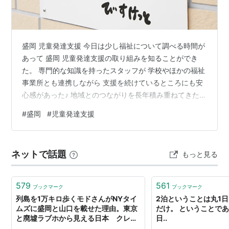
盛岡 児童発達支援 今日は少し福祉について調べる時間が
あって 盛岡 児童発達支援の取り組みを知ることができ
た。 専門的な知識を持ったスタッフが 学校やほかの福祉
事業所とも連携しながら 支援を続けているところにも安
心感があった♪ 地域とのつながりを長年積み重ねてきたか
らこそ 相談しやすい環境ができているんだろうなって感
#
盛岡
#
児童発達支援
じた☆ 利用する人だけじゃなく 家族や学校まで含めて少
しずつ支えていく取り組みは とてもあたたかいよね(
◠‿◠ ) 毎日いろいろな情報に触れるけど こんなふうに人
ネットで話題
もっと見る
を中心に考える支援が もっと広がっていくと素敵だなっ
て感じた◎ ■事業所名合同会社びすけっと ■所在地〒
020-086…
579
561
ブックマーク
ブックマーク
列島を1万キロ歩くモドさんがNYタイ
2泊ということは丸1日
ムズに盛岡と山口を載せた理由。東京
だけ。 ということで
と廃墟ラブホから見える日本 クレイ
日..
グ・モド（Craig Mod）インタビュー