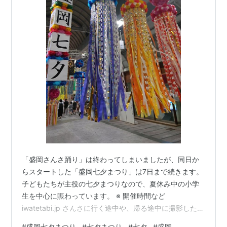
「盛岡さんさ踊り」は終わってしまいましたが、同日か
らスタートした「盛岡七夕まつり」は7日まで続きます。
子どもたちが主役の七夕まつりなので、夏休み中の小学
生を中心に賑わっています。 ※ 開催時間など
iwatetabi.jp さんさに行く途中や、帰る途中に撮影した写
真です。 ★ 8月1日撮影 ★ ★ 8月3日撮影 ★ ★ 8月4日
#
盛岡七夕まつり
#
七夕まつり
#
七夕
#
盛岡