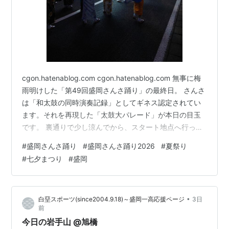
cgon.hatenablog.com cgon.hatenablog.com 無事に梅
雨明けした「第49回盛岡さんさ踊り」の最終日。 さんさ
は「和太鼓の同時演奏記録」としてギネス認定されてい
ます。それを再現した「太鼓大パレード」が本日の目玉
です。 裏通りで少し涼んでから、スタート地点へ行って
みました。 花車が待機中です。 ラストは観覧客も一緒に
#
盛岡さんさ踊り
#
盛岡さんさ踊り2026
#
夏祭り
なって、花車のまわりで「大輪踊り」が行われますが、
#
七夕まつり
#
盛岡
今年はこのあたりで。 「盛岡七夕まつり」を見ながら、
夜風にあたって帰ります。 www.youtube.com
•
白堊スポーツ(since2004.9.18)～盛岡一高応援ページ
3日
前
今日の岩手山 @旭橋