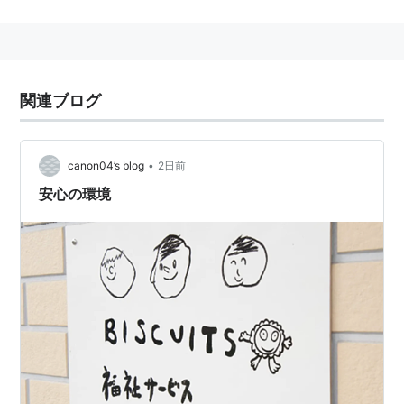
岩手県
盛岡市盛岡駅前通
に存在する、
JR東日本
・
IGRい
わて銀河鉄道
の駅。→
盛岡駅
○
リスト
：
駅キーワード
関連ブログ
•
canon04’s blog
2日前
安心の環境