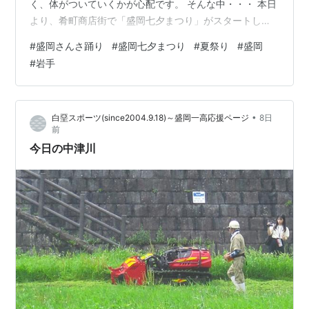
く、体がついていくかが心配です。 そんな中・・・ 本日
より、肴町商店街で「盛岡七夕まつり」がスタートしま
した。 8月1日～3日はプレ開催、4日～7日が本開催にな
#
盛岡さんさ踊り
#
盛岡七夕まつり
#
夏祭り
#
盛岡
ります。(上の看板参照) そして本日は・・・ 「第49回盛
#
岩手
岡さんさ踊り」の初日です。 しかし、朝からあいにくの
雨。 強く降る時間もあり、パレード前に各所で開催され
るイベントは、中止または縮小されてしまいました。 夕
•
白堊スポーツ(since2004.9.18)～盛岡一高応援ページ
8日
方にかけて雨は弱まり、無事パレードが開催されること
前
に！ 会場内では傘…
今日の中津川