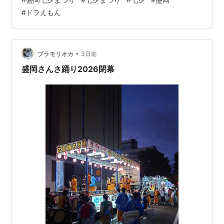
撮影 ★ ★ おまけ ★ 1980年代中盤に撮影された写真
#
ドラえもん
が、自宅のアルバムにありました。ちなみに私の保育園
時代のお散歩中。 ドラえもん以外の3キャラクター、皆
さんはご存じでしょうか？ ♪ 1984年公開『ドラえもん の
び太の魔界大冒険』エンディング曲 www.you…
•
ブラモリオカ
3日前
盛岡さんさ踊り2026閉幕