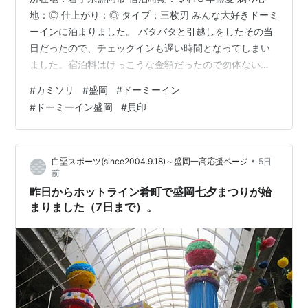
地：◎ 仕上がり：◎ タイプ：三枚刃 みんな大好きドーミ
ーインに泊まりました。 バタバタと引越しをしたその当
日だったので、チェックインも遅い時間となってしまい
ました。宿泊料はけっこうな金額だったので勿体ないの
ですが、仕方ありません。実質的な滞在時間は12時間も
#
カミソリ
#
盛岡
#
ドーミーイン
なかったでしょうか。 ベッドルーム 部屋はけっこう広
#
ドーミーイン盛岡
#
貝印
く、時間さえあれば楽しめたでしょう。まことに残念。
しっとりパイナップルフィナンシェ 冷蔵庫の中にはウエ
ルカムスイーツでしょうか、お菓子が置いてありまし
•
白堊スポーツ(since2004.9.18)～盛岡一高応援ページ
5日
た。ほかにミネラルウォーターも無料でした。 広いトイ
前
レ トイレがやたらと広い。引っ越…
昨日からホットライン肴町で盛岡七夕まつりが始
まりました（7日まで）。