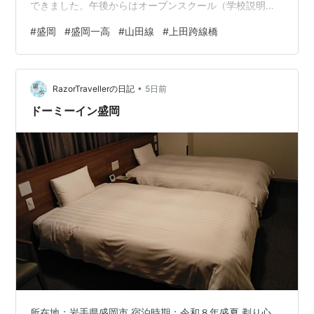
できました。午後からはオープンスクール（学校説明
会）だそうです。 山田線上米内駅8:31発、盛岡駅8:46着
#
盛岡
#
盛岡一高
#
山田線
#
上田跨線橋
の列車を上田跨線橋から目撃！ 福田パン→山田線上田跨
線橋→盛岡一高→中央病院→ビッグハウス→下名須川踏切
→光台寺→専立寺→下小路中学校→ジョイス→富士見橋→
•
吉田米穀店→ハローワーク→関口屋→東家→ホットライン
RazorTravellerの日記
5日前
肴町（以後、夏季コース）【16,218歩11.2㌔】
ドーミーイン盛岡
所在地：岩手県盛岡市 宿泊時期：令和８年盛夏 剃り心