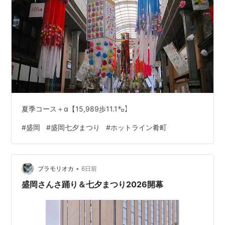
夏季コース＋α【15,989歩11.1㌔】
#
盛岡
#
盛岡七夕まつり
#
ホットライン肴町
•
ブラモリオカ
6日前
盛岡さんさ踊り＆七夕まつり2026開幕