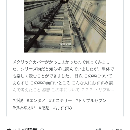
メタリックカバーがかっこよかったので買ってみまし
た。シリーズ物だと知らずに読んでいましたが、単体で
も楽しく読むことができました。 目次 この本について
あらすじ この本の面白いところ こんな人におすすめ 読
んで考えたこと 感想 この本について ７７７ トリプルセ
ブン (角川文庫) 作者:伊坂 幸太郎 KADOKAWA Amazon
#
小説
#
エンタメ
#
ミステリー
#
トリプルセブン
「777トリプルセブン」は伊坂幸太郎さんによって書かれ
#
伊坂幸太郎
#
感想
#
おすすめ
たエンタメ小説です。一巻完結型の「殺し屋シリーズ」
の一作です。 あらすじ このお話の主人公、七尾は依頼さ
れて東京の高級ホテルに荷物をある部屋へと運ぶ仕事を