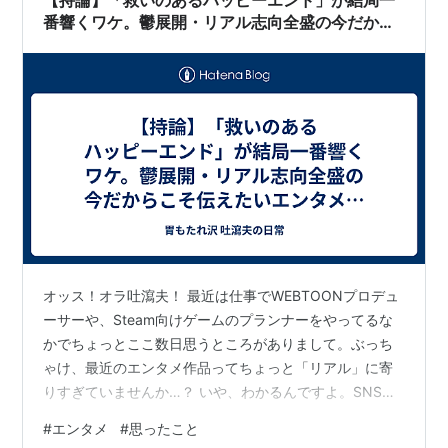
【持論】「救いのあるハッピーエンド」が結局一
番響くワケ。鬱展開・リアル志向全盛の今だから
こそ伝えたいエンタメの力
オッス！オラ吐瀉夫！ 最近は仕事でWEBTOONプロデュ
ーサーや、Steam向けゲームのプランナーをやってるな
かでちょっとここ数日思うところがありまして。ぶっち
ゃけ、最近のエンタメ作品ってちょっと「リアル」に寄
りすぎていませんか…？ いや、わかるんですよ。SNSを
中心に「共感」が何よりも重視される時代ですし、鬱展
#
エンタメ
#
思ったこと
開やバッドエンド、救いのない後味の悪さが生む強烈な