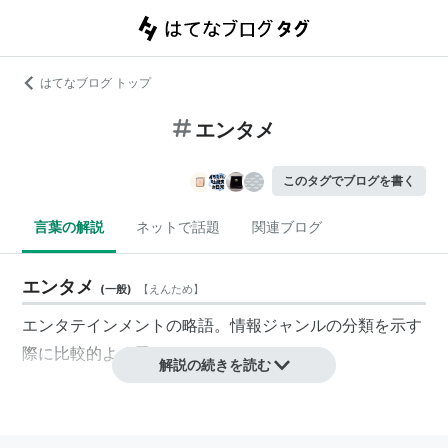
はてなブログ トップ
エンタメ
このタグでブログを書く
言葉の解説
ネットで話題
関連ブログ
エンタメ
(
一般
)
【
えんため
】
エンタテインメントの略語。情報ジャンルの分類を示す
際に比較的よく用いられている。
解説の続きを読む