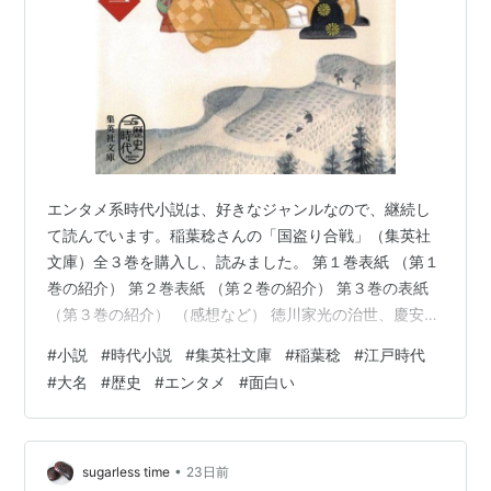
エンタメ系時代小説は、好きなジャンルなので、継続し
て読んでいます。稲葉稔さんの「国盗り合戦」（集英社
文庫）全３巻を購入し、読みました。 第１巻表紙 （第１
巻の紹介） 第２巻表紙 （第２巻の紹介） 第３巻の表紙
（第３巻の紹介） （感想など） 徳川家光の治世、慶安年
間を時代設定にし、二つの藩（貧しい譜代と豊かな外
#
小説
#
時代小説
#
集英社文庫
#
稲葉稔
#
江戸時代
様）の間における領地紛争（国盗り合戦）を描いたも
#
大名
#
歴史
#
エンタメ
#
面白い
の。奥平藩（譜代）が、山賊を使って、椿山藩（外様）
の失政を招かせ、旧領地を取り戻そうと図るのが、大筋
です。 両藩の大名のキャラクターが面白く、家臣や領民
とのやりとりなども描かれ、重いテーマになりそうなと
•
sugarless time
23日前