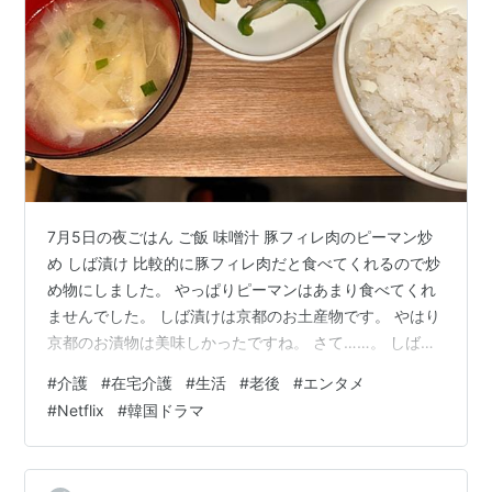
7月5日の夜ごはん ご飯 味噌汁 豚フィレ肉のピーマン炒
め しば漬け 比較的に豚フィレ肉だと食べてくれるので炒
め物にしました。 やっぱりピーマンはあまり食べてくれ
ませんでした。 しば漬けは京都のお土産物です。 やはり
京都のお漬物は美味しかったですね。 さて……。 しばら
く体調がかんばしくなくてパソコンも開けませんでし
#
介護
#
在宅介護
#
生活
#
老後
#
エンタメ
た。 そんなこんなで母はショートステイに行きました。
#
Netflix
#
韓国ドラマ
夫婦で共通の友人が5年ぶりに帰省するので我が家に1泊
する予定です。 夜は夫とその他の友人と飲み会の予定な
ので宿として泊まるので特別おもてなしする必要はあり