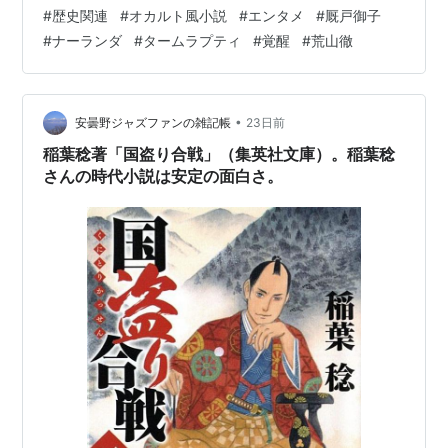
が身体に溜まるばかりだと言い、導引を厩戸に教える。
#
歴史関連
#
オカルト風小説
#
エンタメ
#
厩戸御子
九叔は厩戸（ここでは八耳と名告っている）の霊性を引
#
ナーランダ
#
タームラプティ
#
覚醒
#
荒山徹
き出し、神仙になるべき逸材として期待していた。一
方、倍達多法師は旧友月浄住持の伯林寺にて、僧が一丸
となり読経して法力で、道教団の何処に厩戸がいるか見
つけようとしていた。勿論、道教団も霊的防衛の手段を
•
安曇野ジャズファンの雑記帳
23日前
講じていた。道教側…
稲葉稔著「国盗り合戦」（集英社文庫）。稲葉稔
さんの時代小説は安定の面白さ。