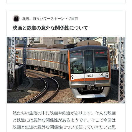
余韻。あれはあれで、脳汁がドバドバ出る素晴らしい体
験なんです。胸がギュッと締め付けられるようなダーク
•
ファンタジーや鬱アニメにドハマりするのも分からない
真珠、時々パワーストーン
7日前
でもないです。 ですが、仕事でヘトヘトになって帰宅
映画と鉄道の意外な関係性について
し、現実の泥臭いアレコレに押し潰され…
私たちの生活の中に映画や鉄道があります。そんな映画
と鉄道には意外な関係性があるようです。そこで今回は
映画と鉄道の意外な関係性について語っていきたいと思