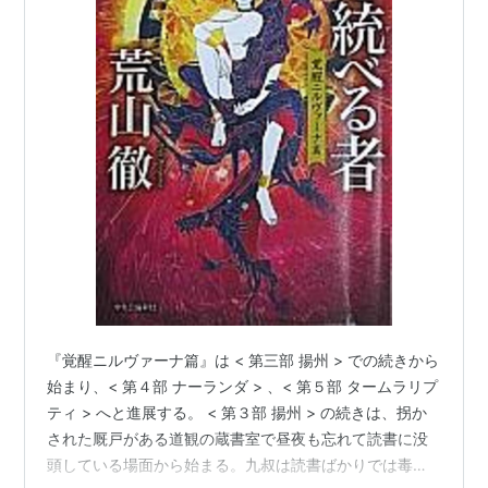
『覚醒ニルヴァーナ篇』は < 第三部 揚州 > での続きから
始まり、< 第４部 ナーランダ > 、< 第５部 タームラリプ
ティ > へと進展する。 < 第３部 揚州 > の続きは、拐か
された厩戸がある道観の蔵書室で昼夜も忘れて読書に没
頭している場面から始まる。九叔は読書ばかりでは毒気