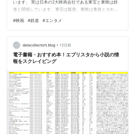
います。 実は日本の2大映画会社である東宝と東映は鉄
道と関係しています。東宝は阪急、東映は東急とそれぞ
れ関係があるようです。日本の2大映画会社が東西の急行
#
映画
#
鉄道
#
エンタメ
電鉄とそれぞれ関係にあったなんてびっくりです。まさ
に東西の急行電鉄が映画に投資できるほどの巨大な財力
を持っていたということを思い知らされますね。 では、
•
どのようにして日本の2大映画会社は誕生したのでしょう
datacollector’s blog
13日前
か。東宝は1932年に日比谷で東京宝塚劇場を設置したこ
電子書籍・おすすめ本！エブリスタから小説の情
とから始まり、それが省略されて、今の東…
報をスクレイピング