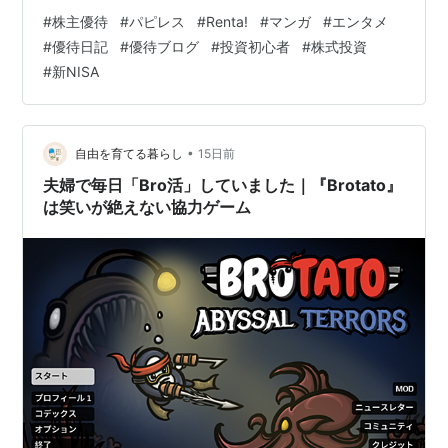
ホでサクッとマンガが読める、いい時代になりました。
#
株主優待
#
パピレス
#
Renta!
#
マンガ
#
エンタメ
でも、Gummy、生粋のおケチでして… 「手元に残らない
#
優待日記
#
優待ブログ
#
投資初心者
#
株式投資
デジタルコンテンツにお金を出すのはちょっとイヤ…」
#
新NISA
と感じて、気になるタイトルがあっても購入を見送って
しまう派なんですよ。 ぷーちゃん（夫）がマンガを全巻
電子書籍で買ってるのがマジで信じられない。 でも、気
になるマンガを気になるときにサ…
•
自由を育てる暮らし
15日前
夫婦で毎日「Bro活」していました｜『Brotato』
は笑いが絶えない協力ゲーム