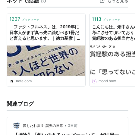
ネットで話題
もっと見る
していた。また、同じホテルに乾という人物から逃げて
いる紙野…
1237
1113
ブックマーク
ブックマーク
「ファクトフルネス」は、2019年に
こんにちは。畑中さん
日本人がまず真っ先に読むべき1冊だ
考にさせて頂いており
と言えると思います。｜徳力基彦｜エ
賞経験のある担当付き
ンタメビジネスウォッチャー
す。 担当さんに「思
かなくていい」と言わ
どうすればいいのか分
は今まで自分の好きじ
ってないことを描いて
た。読者のことを考え
にするために自分の気
note.com
mond.how
思ってないことを描か
いと感じているので、
れなければならないと
した。ですが「好きな
関連ブログ
人にそんなことで勝て
•
胃もたれ沢 吐瀉夫の日常
3日前