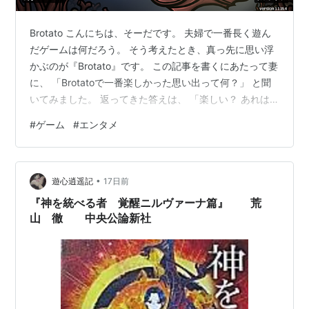
Brotato こんにちは、そーだです。 夫婦で一番長く遊ん
だゲームは何だろう。 そう考えたとき、真っ先に思い浮
かぶのが『Brotato』です。 この記事を書くにあたって妻
に、 「Brotatoで一番楽しかった思い出って何？」 と聞
いてみました。 返ってきた答えは、 「楽しい？ あれは
部活動でしょ。」 でした。 ゲームを遊んでいたつもりの
#
ゲーム
#
エンタメ
私と、部活動をしていたつもりの妻。 最初から評価軸が
違っていたようです。 この記事では、夫婦で100時間以
上遊んだ『Brotato』の魅力を紹介します。 『Brotato』
•
ってどんなゲーム？ 『Brotato』は、四方八方から押し寄
遊心逍遥記
17日前
せる敵を倒しながら生き残るロ…
『神を統べる者 覚醒ニルヴァーナ篇』 荒
山 徹 中央公論新社