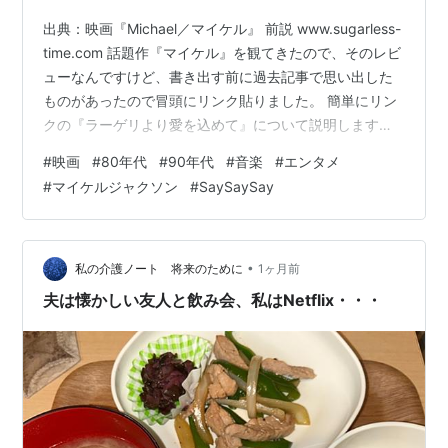
出典：映画『Michael／マイケル』 前説 www.sugarless-
time.com 話題作『マイケル』を観てきたので、そのレビ
ューなんですけど、書き出す前に過去記事で思い出した
ものがあったので冒頭にリンク貼りました。 簡単にリン
クの『ラーゲリより愛を込めて』について説明します
と、本作品は公開当初から評価も高く最終的に興行収入
#
映画
#
80年代
#
90年代
#
音楽
#
エンタメ
は26億円（観客動員200万人以上）、主なレビューサイ
#
マイケルジャクソン
#
SaySaySay
トでも5.0点満点で4.0以上という作品だったわけです
が・・・ 僕的には2.5という評価をしました。 2.5という
評価理由は僕は『ラーゲリより愛を込めて』という作品
に期待したのは第二次世界大戦敗戦後の『シベリア抑…
•
私の介護ノート 将来のために
1ヶ月前
夫は懐かしい友人と飲み会、私はNetflix・・・