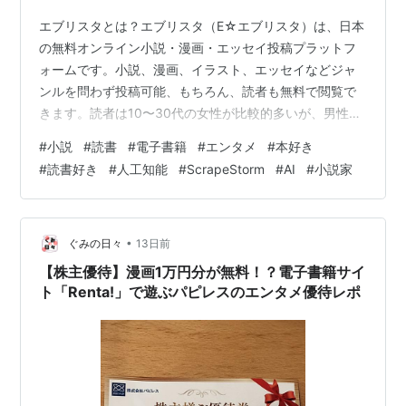
エブリスタとは？エブリスタ（E☆エブリスタ）は、日本
の無料オンライン小説・漫画・エッセイ投稿プラットフ
ォームです。小説、漫画、イラスト、エッセイなどジャ
ンルを問わず投稿可能、もちろん、読者も無料で閲覧で
きます。読者は10〜30代の女性が比較的多いが、男性ユ
ーザーも一定数存在。コメントやスタンプで作家と読者
#
小説
#
読書
#
電子書籍
#
エンタメ
#
本好き
が交流しやすい。スクレイピングツールの概要
#
読書好き
#
人工知能
#
ScrapeStorm
#
AI
#
小説家
ScrapeStormは、プログラミングが不要で使いやすい人
工知能を搭載したWebスクレイピングツールです。他の
ツール（Firecrawl、Apifyなど）と異なり、極限の零コー
ド体験と、1-Clickで99％のWebスクレイピングを満たし
•
ぐみの日々
13日前
ます。データ…
【株主優待】漫画1万円分が無料！？電子書籍サイ
ト「Renta!」で遊ぶパピレスのエンタメ優待レポ