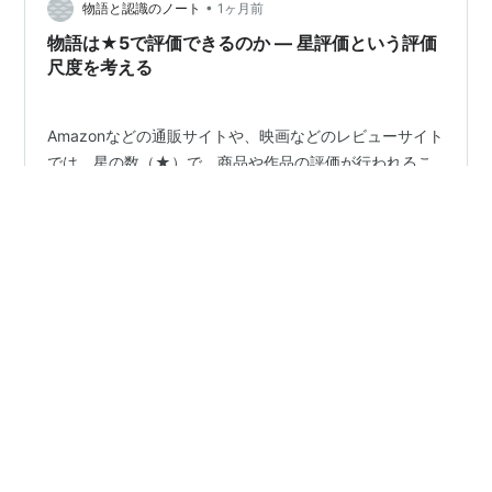
ません。 今頃、久しぶりに学生時代の友人と楽しんでい
•
物語と認識のノート
1ヶ月前
ると思います。 私もゆ…
物語は★5で評価できるのか ― 星評価という評価
尺度を考える
Amazonなどの通販サイトや、映画などのレビューサイト
では、星の数（★）で、商品や作品の評価が行われるこ
とが多い。特に、★～★★★★★までの5段階評価（も
のによっては0.5刻みや連続量の場合もある）が主に用い
られているように思える。しかし、物語の評価におい