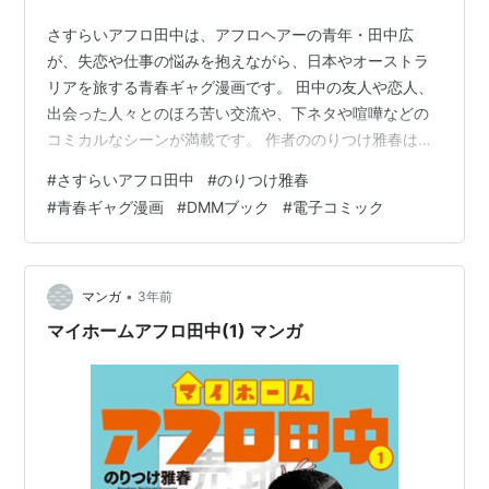
さすらいアフロ田中は、アフロヘアーの青年・田中広
が、失恋や仕事の悩みを抱えながら、日本やオーストラ
リアを旅する青春ギャグ漫画です。 田中の友人や恋人、
出会った人々とのほろ苦い交流や、下ネタや喧嘩などの
コミカルなシーンが満載です。 作者ののりつけ雅春は、
高校アフロ田中から始まるシリーズで人気を博し、現在
#
さすらいアフロ田中
#
のりつけ雅春
はマイホームアフロ田中を連載中です。 さすらいアフロ
#
青春ギャグ漫画
#
DMMブック
#
電子コミック
田中は、シリーズ第4作目にあたり、全10巻が発売されて
います。 さすらいアフロ田中の電子コミックを読むな
ら、DMMブックがお勧めです。 DMMブックは、さすら
いアフロ田中の全巻を無料で試し読みできるサービスで
•
マンガ
3年前
す。 さらに、DMMブックに登録すると…
マイホームアフロ田中(1) マンガ