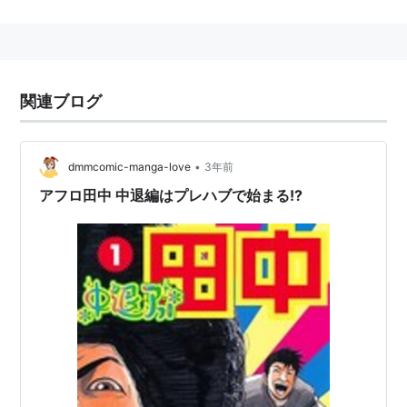
高校アフロ田中
（ビッグコミックスピリッツ連載）
中退アフロ田中
（ビッグコミックスピリッツ連載）
上京アフロ田中
（ビッグコミックスピリッツ連載）
さすらいアフロ田中 （ビッグコミックスピリッツ連
関連ブログ
載）
リスト::漫画家
•
dmmcomic-manga-love
3年前
アフロ田中 中退編はプレハブで始まる!?