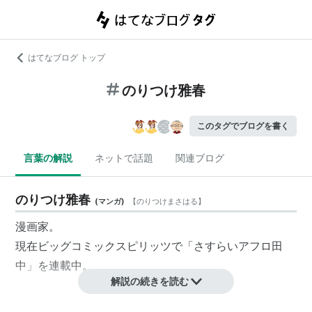
はてなブログ トップ
のりつけ雅春
このタグでブログを書く
言葉の解説
ネットで話題
関連ブログ
のりつけ雅春
(
マンガ
)
【
のりつけまさはる
】
漫画家。
現在ビッグコミックスピリッツで「さすらいアフロ田
中」を連載中。
解説の続きを読む
作品リスト