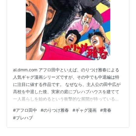
al.dmm.com アフロ田中といえば、のりつけ雅春による
人気ギャグ漫画シリーズですが、その中でも中退編は特
に注目に値する作品です。 なぜなら、主人公の田中広が
高校を中退した後、実家の庭にプレハブハウスを建てて
一人暮らしを始めるという衝撃的な展開が待っているか
らです。 プレハブハウスとは、あらかじめ工場で部品を
#
アフロ田中
#
のりつけ雅春
#
ギャグ漫画
#
青春
製造しておき、現場で組み立てる住宅のことです。 一般
#
プレハブ
的には仮設住宅や災害時の避難所として使われることが
多いですが、田中は自分のマイホームとして購入しま
す。 しかも、その値段はなんと15万円! これは、田中が