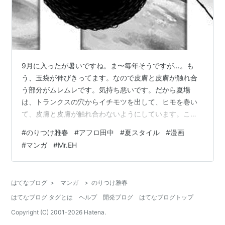
9月に入ったが暑いですね。ま〜毎年そうですが…。も
う、玉袋が伸びきってます。なので皮膚と皮膚が触れ合
う部分がムレムレです。気持ち悪いです。だから夏場
は、トランクスの穴からイチモツを出して、ヒモを巻い
て、皮膚と皮膚が触れ合わないようにしています。これ
が私の夏スタイルです。そのままズボンを履いてもバレ
#
のりつけ雅春
#
アフロ田中
#
夏スタイル
#
漫画
ません。で、同じ事をしている漫画家さんがいました。
#
マンガ
#
Mr.EH
アフロ田中シリーズを描いている、のりつけ雅春先生で
す。のりつけ先生は、ボクサーパンツで、玉だけ出して
いるみたい…。のりつけ先生! 仲間っすね!!
はてなブログ
>
マンガ
>
のりつけ雅春
はてなブログ タグとは
ヘルプ
開発ブログ
はてなブログトップ
Copyright (C) 2001-
2026
Hatena.