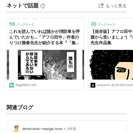
ネットで話題
もっと見る
肉体労働で働いた給料18万円のほとんどを使ってしまっ
たということです。 プレハブ…
56
30
ブックマーク
ブックマーク
これを読んでいれば誰かが消防車を呼
【保存版】アフロ田中
んでいたかも…「アフロ田中」作者の
腹から笑いましょう『
りつけ雅春先生が紹介する本『「集団
先生作品集
の思い込み」を打ち砕く技術』がおも
しろそう
togetter.com
www.in-activism.co
関連ブログ
•
dmmcomic-manga-love
3年前