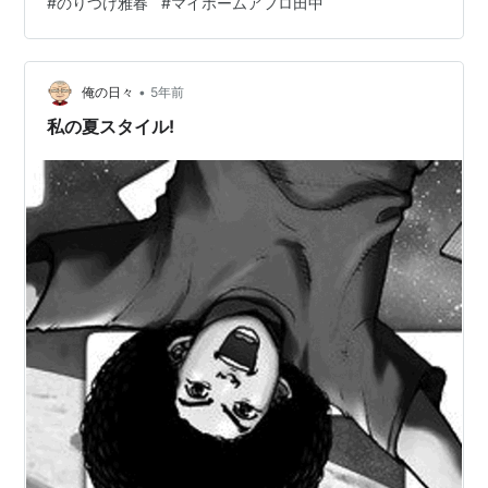
#
のりつけ雅春
#
マイホームアフロ田中
況リンクAmazon20,000作品～693円読むebook-
japan13,000作品～693円読むまんが王国3,000作品～
630ポイント読む ちなみに、上記サイトで見られる他の
•
マンガ作品はこんな感じです。Amazon（Kindle）で読め
俺の日々
5年前
るマンガ例 ※タップで確認 追放…
私の夏スタイル!