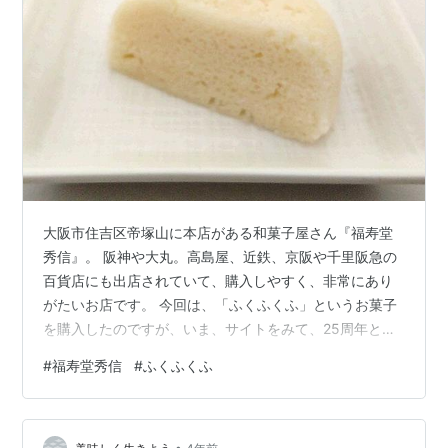
大阪市住吉区帝塚山に本店がある和菓子屋さん『福寿堂
秀信』。 阪神や大丸。高島屋、近鉄、京阪や千里阪急の
百貨店にも出店されていて、購入しやすく、非常にあり
がたいお店です。 今回は、「ふくふくふ」というお菓子
を購入したのですが、いま、サイトをみて、25周年とい
うことを知りました。 食べたことはありましたが、そん
#
福寿堂秀信
#
ふくふくふ
なに長く販売されていたんですね。 今回は、季節限定の
味「ふくふくふ ヨーグルト」のレビューです。 製造して
いるのは 販売店舗 ふくふくふ ヨーグルト 商品紹介 パッ
•