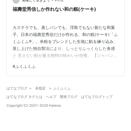
ケージ・サイズ・価格・賞味期限・カロリー 袋から開け
美味しく生きよう
4年前
ます お菓子のサイズ 割ってみます いただきます！ 福寿
福壽堂秀信しか作れない和の糕(ケーキ)
堂秀信 関連記事 製…
カステラでも、蒸しパンでも、浮島でもない新たな和菓
子。日本の福壽堂秀信だけが作れる、和の糕(ケーキ)「ふ
くふくふ®」。米粉をブレンドした生地に餡を練り込み、
蒸し上げた独自製法により、しっとりふっくらした食感
と 見えない餡が薫る独特の味わいが自慢。 【ジャパン・
フード・セレクション金賞受賞】 ふくふくふ (5個入・苺
#
ふくふくふ
入) ￥1,188(税込) ふくふくふ (10個入・苺入) ￥2,376(税
込) ふくふくふ (15個入・苺入) ￥3,564(税込) ふくふく
ふ (20個入・苺入) ￥4,752(税込) ふくふくふ (30個入・
はてなブログ
>
未指定
>
ふくふくふ
苺入) ￥7,020(税込)
はてなブログ タグとは
ヘルプ
開発ブログ
はてなブログトップ
Copyright (C) 2001-
2026
Hatena.