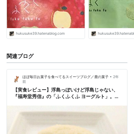
hukusuke39.hatenablog.com
hukusuke39.hatenab
関連ブログ
•
ほぼ毎日お菓子を食べてるスイーツブログ／鹿の菓子
2年
前
【実食レビュー】浮島っぽいけど浮島じゃない、
『福寿堂秀信』の「ふくふくふ ヨーグルト」。日
持ち、値段、カロリー、サイズなども紹介。