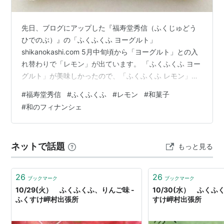
先日、ブログにアップした『福寿堂秀信（ふくじゅどう
ひでのぶ）』の「ふくふくふ ヨーグルト」
shikanokashi.com 5月中旬頃から「ヨーグルト」との入
れ替わりで「レモン」が出ています。 「ふくふくふ ヨー
グルト」が美味しかったので、「ふくふくふ レモン」も
買ってみました。 「ふくふくふ レモン」のレビューにな
#
福寿堂秀信
#
ふくふくふ
#
レモン
#
和菓子
ります。 製造しているのは 販売店舗 ふくふくふ レモン
#
和のフィナンシェ
ふくふくふ│公式商品紹介 浮島（うきしま）とは？ ふく
ふくふ レモン│公式商品紹介 公式Xの投稿 パッケージ・
サイズ・価格・賞味期限・カロリー 袋から開けます お菓
ネットで話題
もっと見る
子のサイズ 割ってみます いただきます！ Xの口コミ 製
造…
26
26
ブックマーク
ブックマーク
10/29(火） ふくふくふ、りんご味 -
10/30(水） ふくふ
ふくすけ岬村出張所
すけ岬村出張所