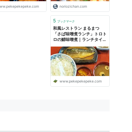
ww.pekepekepeke.com
noriozichan.com
5
ブックマーク
和風レストラン まるまつ
「さば味噌煮ランチ」トロト
ロの鯖味噌煮｜ランチタイム
はドリンクバー110円
www.pekepekepeke.com