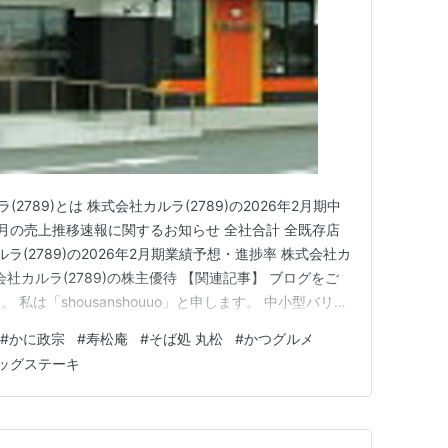
2789)とは 株式会社カルラ(2789)の2026年2月期中
年9月の売上推移速報に関するお知らせ 全社合計 全既存店
ラ(2789)の2026年2月期業績予想・進捗率 株式会社カ
式会社カルラ(2789)の株主優待 【関連記事】 ブログをご
私は「shousanshouuo」と申します。 中小型バリュ
ンスで、 兼業投資家として活動しています。 和風レス
#
かに政宗
#
寿松庵
#
そば処 丸松
#
かつグルメ
でしょうか？ 東北にお住まいの方で…
ッグステーキ