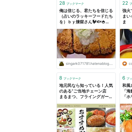
28
22
ブックマーク
俺は信じる、君たちを信じる
強火
（占いのラッキーフードたち
まい
を）ｂｙ煉獄さん🐓🐟🍚
ま
「まるまつ」さん おすすめ
食べ物屋さん紹介 #はてな
ブログ #グーグルアドセン
ス無料で合格２０２１ #宮
城 #仙台 #食事 - #楽活！
収入増やして人生を楽しく！
singark071781.hatenablog.com
c
8
6
ブックマーク
ブ
地元民なら知っている！人気
和風
のある“ご当地チェーン店
「海
まるまつ、フライングガーデ
「ホ
ン、牧のうどん : お料理速報
が1,