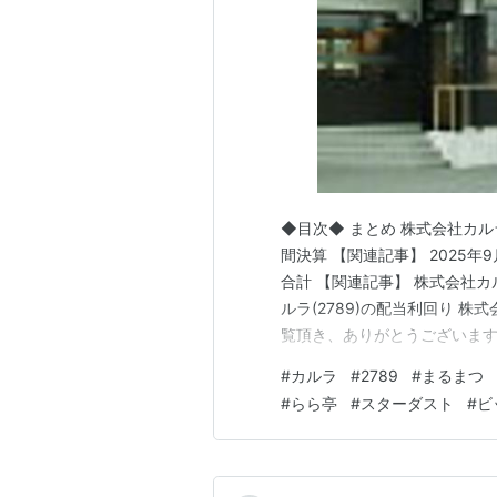
◆目次◆ まとめ 株式会社カルラ(
間決算 【関連記事】 2025
合計 【関連記事】 株式会社カル
ルラ(2789)の配当利回り 株
覧頂き、ありがとうございます。 
ー株を中心とした長期投資スタ
#
カルラ
#
2789
#
まるまつ
トランの「まるまつ」をご存じ
#
らら亭
#
スターダスト
#
ビ