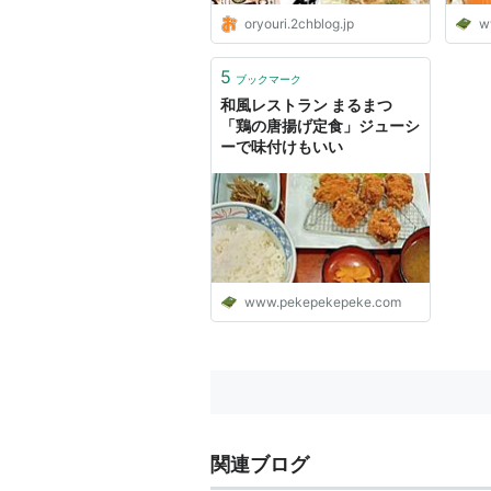
oryouri.2chblog.jp
w
5
ブックマーク
和風レストラン まるまつ
「鶏の唐揚げ定食」ジューシ
ーで味付けもいい
www.pekepekepeke.com
関連ブログ