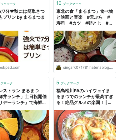
10
ブックマーク
ブックマーク
で7分♥秋には簡単さつ
東北の食「まるまつ」食べ物
もプリン by まるまつま
と映画と音楽 #天ぷら #
寿司 #カツ #卵とじ #五
穀米 - #楽活！収入増やして
人生を楽しく！
ookpad.com
singark071781.hatenablog.com
5
ックマーク
ブックマーク
レストラン まるまつ
福島松川PAのハイウェイま
鮮丼ランチ」土日祝開催
るまつでのランチが最高すぎ
リデーランチ」で海鮮丼
る！絶品グルメの楽園！ | 衣
000円
食住酒釣 ブログ