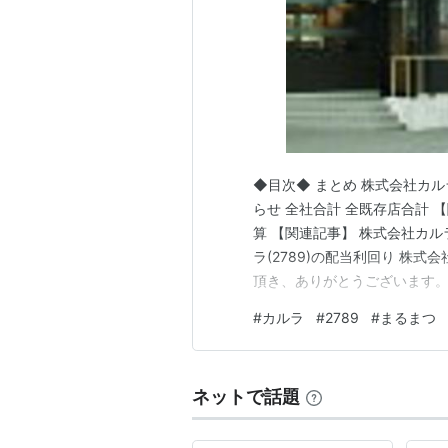
◆目次◆ まとめ 株式会社カルラ
らせ 全社合計 全既存店合計 【
算 【関連記事】 株式会社カルラ
ラ(2789)の配当利回り 株式
頂き、ありがとうございます。 私
株を中心とした長期投資スタン
#
カルラ
#
2789
#
まるまつ
ランの「まるまつ」をご存じで
ネットで話題