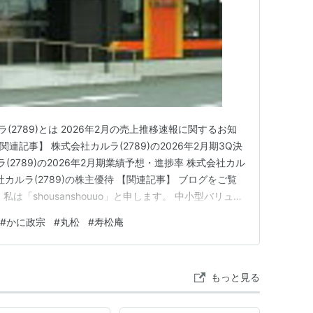
(2789)とは 2026年2月の売上推移速報に関するお知
関連記事】 株式会社カルラ(2789)の2026年2月期3Q決
(2789)の2026年2月期業績予想・進捗率 株式会社カル
会社カルラ(2789)の株主優待 【関連記事】 ブログをご覧
は「shousanshouuo」と申します。 中小型バリュー
スで、 兼業投資家として活動しています。 和風レスト
#
かに政宗
#
丸松
#
寿松庵
しょうか？ 東北にお住まいの方で…
もっと見る