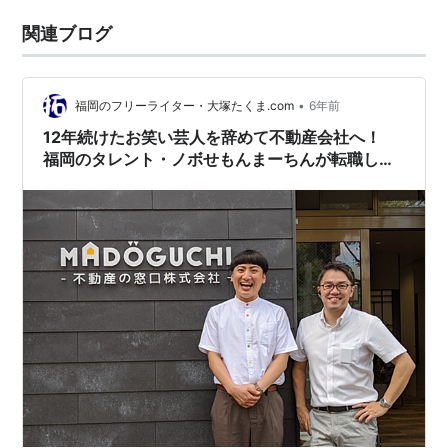
関連ブログ
•
福岡のフリーライター・大塚たくま.com
6年前
12年続けたお笑い芸人を辞めて不動産会社へ！
福岡のタレント・ノボせもんまーちんが転職した
理由【PR】