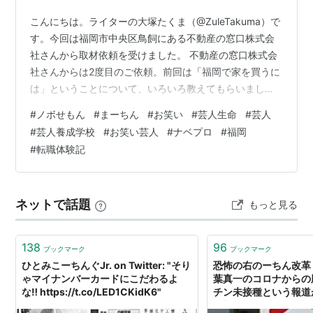
こんにちは。ライターの大塚たくま（@ZuleTakuma）で
す。今回は福岡市中央区鳥飼にある不動産の窓口株式会
社さんから取材依頼を受けました。 不動産の窓口株式会
社さんからは2度目のご依頼。前回は「福岡で家を買うに
は」ということについて、いろいろ教えてもらいまし
た。 www.otsuka-takuma.com 今回の依頼はと言うと、
#
ノボせもん
#
まーちん
#
お笑い
#
芸人生命
#
芸人
なんでも「不動産の窓口の新入社員として、有名人が入
#
芸人養成学校
#
お笑い芸人
#
ナベプロ
#
福岡
るのでインタビュー記事をつくってほしい」というも
#
転職体験記
の。有名人へのインタビュー。いいじゃないですか、モ
チベーション上がるぞ。 ――有名人って、ちなみにどな
たですか？ 豊島社長：ノボせもんの、まーちんです！
ネットで話題
もっと見る
――へ、へぇ～…
138
96
ブックマーク
ブックマーク
ひとみこーちんぐJr. on Twitter: "そり
恐怖の右のーちん改革 on 
ゃマイナンバーカードにこだわるよ
葉真一のコロナからの
な‼️ https://t.co/LED1CKidK6"
チン未接種という報道
最初に頭に浮かんだの