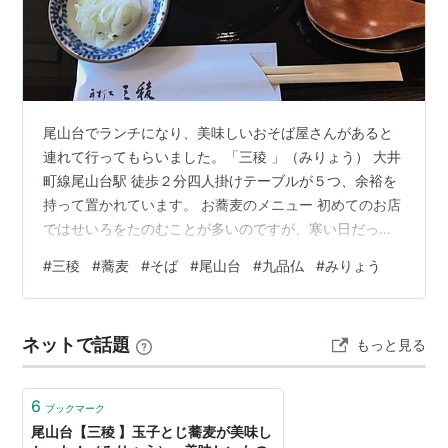
尾山台でランチになり、美味しいおそば屋さんがあると
連れて行ってもらいました。「三稜 」（みりょう） 大井
町線尾山台駅 徒歩２分四人掛けテーブルが５つ、余裕を
持って置かれています。 お蕎麦のメニュー 初めてのお店
ではせいろをたのむことが多いのですが、寒い日だった
ので温かい「玉子とじ」蕎麦をたのみました。これが大
#
三稜
#
蕎麦
#
そば
#
尾山台
#
九品仏
#
みりょう
正解！ とってもとっても美味しかったです🥰フワフワの
玉子、お蕎麦の美味しさを引き立てる優しいお出汁。玉
子の下に海苔が一枚敷いてあったのですが、ほど良く溶
ネットで話題
もっと見る
けて麺に絡み、これがまた美味しい。あんまり美味しい
んで汁まで綺麗にいただきました。 こちらは「カレー南
蛮」 けっこうな量の豚の極薄切りが入…
6
ブックマーク
尾山台【三稜 】玉子とじ蕎麦が美味し