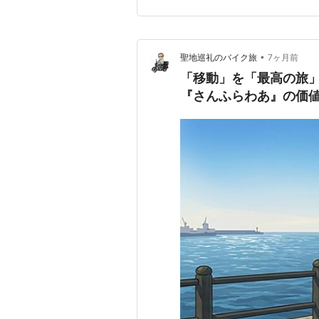
旅へ。 往路は神戸～大分航路
を駆け抜けました。 Like …
•
聖地巡礼のバイク旅
7ヶ月前
「移動」を「最高の旅」に
『さんふらわあ』の価