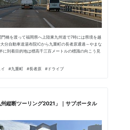
関門橋を渡って福岡県へ上陸東九州道で7時には県境を越
大分自動車道湯布院ICから九重町の長者原通過～やまな
半に到着目的地は標高千三百メートルの標識の向こう見
ェイ
#
九重町
#
長者原
#
ドライブ
州縦断ツーリング2021」｜サブポータル