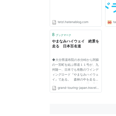
tetzl.hatenablog.com
ta
8
ブックマーク
やまなみハイウェイ 絶景を
走る 日本百名道
◆大分県湯布院の水分峠から阿蘇
の一宮町を結ぶ県道１１号が、九
州随一、日本でも有数のワインデ
ィングロード『やまなみハイウェ
イ』である。 森林の中を走る前
半から、くじゅう連山を望む長者
grand-touring-japan.travel.coocan.jp
原（飯田高原）、そして阿蘇外輪
山を駆け降りる道路は、ドライブ
心をくすぐる景色が次々にやって
くる。 ◆総距離５０キロの道路...