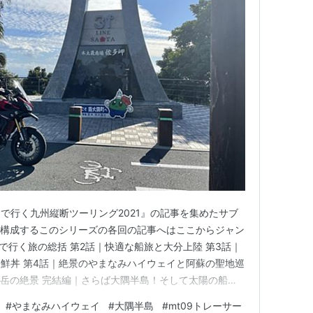
で行く九州縦断ツーリング2021』の記事を集めたサブ
で構成するこのシリーズの各回の記事へはここからジャン
で行く旅の総括 第2話｜快適な船旅と大分上陸 第3話｜
鮮丼 第4話｜絶景のやまなみハイウェイと阿蘇の聖地巡
聞岳の絶景 完結編｜さらば大隅半島！そして太陽の船で
で行く旅の総括 10月下旬、船内2泊現地1泊の九州縦断
#
やまなみハイウェイ
#
大隅半島
#
mt09トレーサー