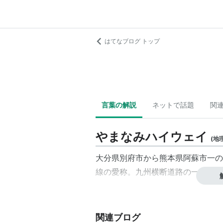
はてなブログ トップ
言葉の解説
ネットで話題
関
やまなみハイウェイ
(
地
大分県別府市から熊本県阿蘇市一の
線の愛称。九州横断道路の一部とな
関連ブログ