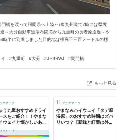
関門橋を渡って福岡県へ上陸～♪東九州道で7時には県境
過～大分自動車道湯布院ICから九重町の長者原通過～や
8時半に到着しました目的地は標高千三百メートルの標
く
ェイ
#
九重町
#
大分
#
JH4BWJ
#
関門橋
もっと見る
11
ックマーク
ブックマーク
ゅう九重おすすめドライ
やまなみハイウェイ「タデ原
ースをご紹介！！やまな
湿原」のおすすめ時期はズバ
イウェイと懐かしいあの
リいつ？【新緑と紅葉は外せ
！ -
ない！】
ETACHANNEL／大分・
観光情報チャンネル