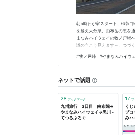
朝5時わが家スタート、6時に
を越え大分県、由布岳の裏を通
まなみハイウェイの牧ノ戸峠へ
識の向こう見えます～、つづ
#
牧ノ戸峠
#
やまなみハイウ
ネットで話題
28
17
ブックマーク
ブ
九州旅行 3日目 由布院→
くじ
やまなみハイウェイ→黒川 -
ブコ
てつるぶろぐ
みハ
名曲！
TAK
熊本