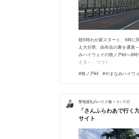
朝5時わが家スタート、6時に
え大分県、由布岳の裏を通過～
みハイウェイの牧ノ戸峠へ8時
える～、つづく
#
牧ノ戸峠
#
やまなみハイウ
•
聖地巡礼のバイク旅
6ヶ月前
「さんふらわあで行く九
サイト