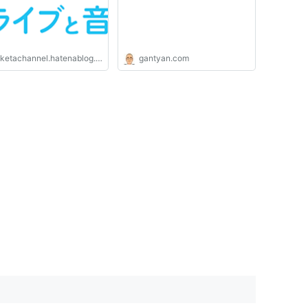
ketachannel.hatenablog.com
gantyan.com