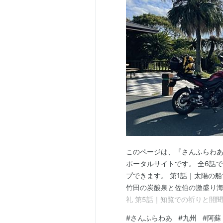
このページは、『さんふらわあ
ポータルサイトです。 全6話
プできます。 第1話｜太陽の船
竹田の炭酸泉と佐伯の激盛り海
礼 第5話｜知覧での祈りと開
の感動の再会 第1話｜太陽の船
#
さんふらわあ
#
九州
#
阿蘇