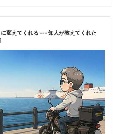
、復路は志布志～大阪航路を利用し、2日間で約850km
変えてくれる --- 知人が教えてくれた
値