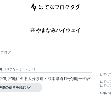
やまなみハイウェイ
連ブログ
理
)
【
やまなみはいうぇい
】
はてな
宮町宮地に至る大分県道・熊本県道11号別府一の宮
はてな
っている。
はてな
解説の続きを読む
Copyrig