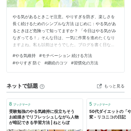
やる気があるときこそ注意。やりすぎを防ぎ、楽しさを
長く続けるためのシンプルな方法 はじめに：やる気があ
るときほど危険って知ってますか？ 「今日はやる気がみ
なぎってる！」そんな日は、一気に作業を進めたくなり
ますよね。私も以前はそうでした。ブログを書く日なん
て、３記事、４記事と一気に書いてしまう。 でも数日
#
やる気維持
#
モチベーション 続ける方法
後、驚くほどやる気が出なくなり、ネタ帳は真っ
#
やりすぎ 防ぐ
#
継続のコツ
#
習慣化の方法
白・・・。「あの時の情熱はどこへ？」と自分でも呆れ
るほどでした。 実はこの現象、珍しいことではありませ
ん。やる気は使い切ると一気に冷める性質があるので
ネットで話題
もっと見る
す。だからこそ、やる気があるときこそブレーキを踏
む。この「やらない勇気」が、長く続けるための最大の
コツ…
8
5
ブックマーク
ブックマーク
受験勉強のやる気維持に役立ちそう
50代ダイエットの「
お絵描きでリフレッシュしながら人物
変 - リコニコの日記
が暗記できる学習方法 | ねとらぼ