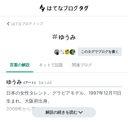
はてなブログ トップ
ゆうみ
このタグでブログを書く
言葉の解説
ネットで話題
関連ブログ
ゆうみ
(
アート
)
【
ゆうみ
】
日本の女性タレント。グラビアモデル。1997年12月11日
生まれ。大阪府出身。
2009年から芸能活動を行っている。
解説の続きを読む