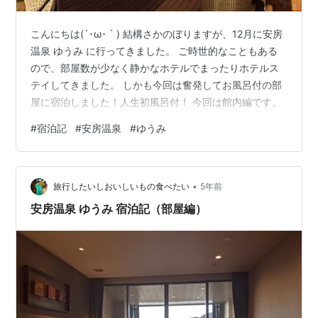
こんにちは(´･ω･｀) 結構さかのぼりますが、12月に安房
温泉 ゆうみ に行ってきました。 ご時世的なこともある
ので、部屋数が少なく静かなホテルでまったりホテルス
テイしてきました。 しかも今回は奮発してお風呂付の部
屋に宿泊しました！人生初風呂付！ 今回は館内編です。
#
宿泊記
#
安房温泉
#
ゆうみ
•
旅行したいしおいしいもの食べたい
5年前
安房温泉 ゆうみ 宿泊記（部屋編）