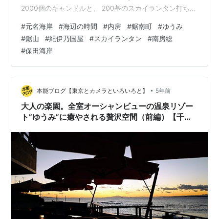
2000個のキャンドルと、 200基のスカイランタン打ち上
げ！ マルシェは本格的な店が多かったし ワークショップ
#
元名海岸
#
海辺の時間
#
内房
#
鋸南町
#
ゆうみ
も充実してた。 心温まる良きイベントでしたよ。 元名～
#
鋸山
#
紀伊乃国屋
#
スカイランタン
#
南房総
保田の海岸線は、 内房で一番好きな風景。 勝山まで続く
#
保田海岸
海岸線のカーブに、 街明かりが灯り出す夕刻は、 最高の
時間ですね。 ここは１０年以上も前から？ よく来てた場
所です。 イベントは今日最終日でしたが、 昼からの天候
悪化によ…
•
本能ブログ【東京とカメラといろいろと】
5年前
大人の楽園。全室オーシャンビューの温泉リゾー
ト”ゆうみ”に癒やされる贅沢空間（前編）【千葉
県鋸南町】【紀伊国屋グループ】