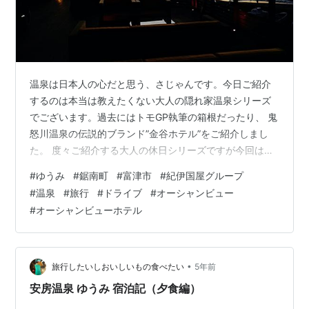
温泉は日本人の心だと思う、さじゃんです。今日ご紹介
するのは本当は教えたくない大人の隠れ家温泉シリーズ
でございます。過去にはトモGP執筆の箱根だったり、 鬼
怒川温泉の伝説的ブランド”金谷ホテル”をご紹介しまし
た。 度々ご紹介する大人の休日シリーズですが今回は千
葉県鋸南町にある安房温泉ビーチサイド温泉リゾート
#
ゆうみ
#
鋸南町
#
富津市
#
紀伊国屋グループ
【ゆうみ】をご紹介します。 都内から来るまで90分。南
#
温泉
#
旅行
#
ドライブ
#
オーシャンビュー
房総地域観光エリアの安房温泉 南房総エリアに位置する
#
オーシャンビューホテル
鋸南町の安房温泉。地図でいうと木更津の南あたりで、
木更津から館山道で40分ほどで到着します。 車ではなく
交通機関でもアクセス可能ですが、周辺観光等も含めて
自家用車がない場合はレンタカーやカ…
•
旅行したいしおいしいもの食べたい
5年前
安房温泉 ゆうみ 宿泊記（夕食編）