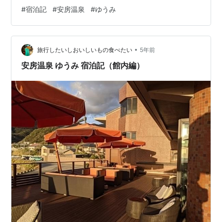
#
宿泊記
#
安房温泉
#
ゆうみ
•
旅行したいしおいしいもの食べたい
5年前
安房温泉 ゆうみ 宿泊記（館内編）