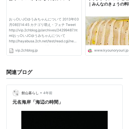
｜みんなのきょうの料
おっ○いJCゆうみちゃんについて 2013年03
月08日14:45 カテゴリ萌え・フェチ Tweet
http://vip.2chblog.jp/archives/24299487.ht
mlおっ○いJCゆうみちゃんについて
http://hayabusa.2ch.net/test/read.cgi/news
4vip/1362451343/ 1：以下、名無しにかわ
vip.2chblog.jp
www.kyounoryouri.jp
りましてVIPがお送りします：
2013/03/05(火) 11:42:23.49
ID:HGlhpg/O0...
関連ブログ
•
館山暮らし
4年前
元名海岸「海辺の時間」