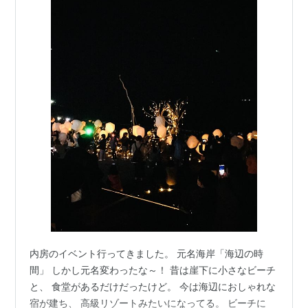
内房のイベント行ってきました。 元名海岸「海辺の時
間」 しかし元名変わったな～！ 昔は崖下に小さなビーチ
と、 食堂があるだけだったけど。 今は海辺におしゃれな
宿が建ち、 高級リゾートみたいになってる。 ビーチに