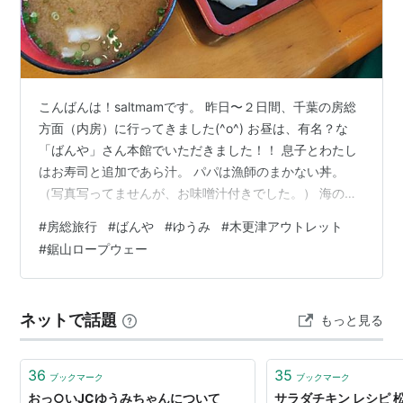
こんばんは！saltmamです。 昨日〜２日間、千葉の房総
方面（内房）に行ってきました(^o^) お昼は、有名？な
「ばんや」さん本館でいただきました！！ 息子とわたし
はお寿司と追加であら汁。 パパは漁師のまかない丼。
（写真写ってませんが、お味噌汁付きでした。） 海の近
くなので、何と新鮮なこと！！ とってもおいしかったで
#
房総旅行
#
ばんや
#
ゆうみ
#
木更津アウトレット
す。 スルメイカの干物が珍しかったらしく、ニオイをか
#
鋸山ロープウェー
んでいました。笑 次に保田小学校でお土産＆おやつタイ
ム。 そして、鋸山へGO！！ ロープウェイで上りました
が、揺れるし、高いしめっちゃ怖かったです。景色はと
ネットで話題
もっと見る
ってもきれいでした。 晴れていてよかったです＼(^o^)／
さて、お宿…
36
35
ブックマーク
ブックマーク
おっ○いJCゆうみちゃんについて
サラダチキン レシピ 