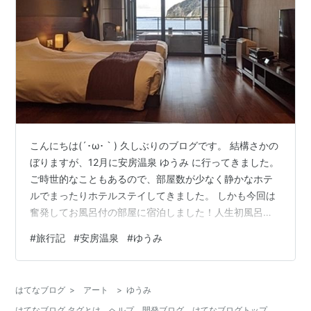
こんにちは(´･ω･｀) 久しぶりのブログです。 結構さかの
ぼりますが、12月に安房温泉 ゆうみ に行ってきました。
ご時世的なこともあるので、部屋数が少なく静かなホテ
ルでまったりホテルステイしてきました。 しかも今回は
奮発してお風呂付の部屋に宿泊しました！人生初風呂
付！ 今回はお部屋編です。
#
旅行記
#
安房温泉
#
ゆうみ
はてなブログ
>
アート
>
ゆうみ
はてなブログ タグとは
ヘルプ
開発ブログ
はてなブログトップ