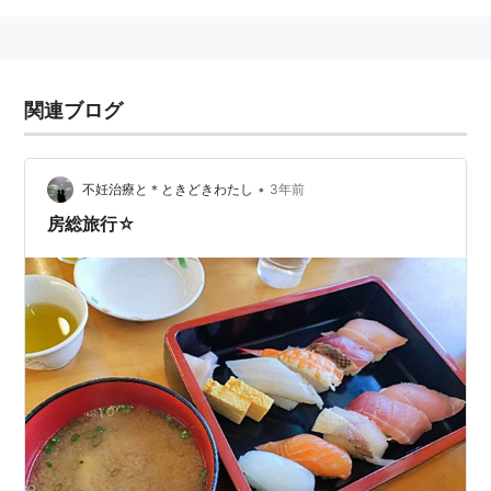
関連ブログ
•
不妊治療と＊ときどきわたし
3年前
房総旅行☆