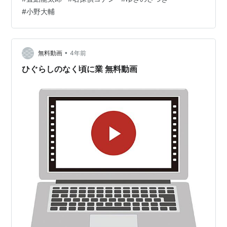
— 置鮎龍太郎 (@chikichikiko) 2024年9月14日 次回の放
#
小野大輔
送は…９月２１日（土）よる６時から【 大岡紅葉の甘い
罠（前編）】★Next Conan's HINT★ ≫≫≫≫ピザ
≪≪≪≪見逃し配信はTVerで‼https://t.co…
•
無料動画
4年前
ひぐらしのなく頃に業 無料動画