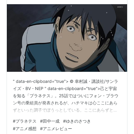
" data-en-clipboard="true"> © 幸村誠・講談社/サンラ
イズ・BV・NEP " data-en-clipboard="true">己と宇宙
を知る「プラネテス」。25話ではついにフォン・ブラウ
ン号の乗組員が発表されるが、ハチマキは心ここにあら
ずといった調子でぼうっとしている。ここにあらずとい
うなら、ハチマキの心はどこにあるのだろう？
#
プラネテス
#
田中一成
#
ゆきのさつき
#
アニメ感想
#
アニメレビュー