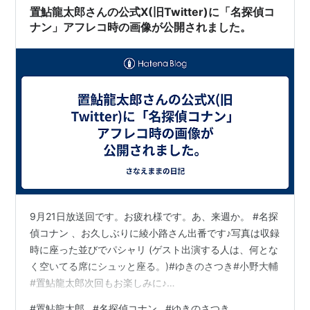
ひぐらしのなく頃にシリーズ/ひぐらしデイブレイク
置鮎龍太郎さんの公式X(旧Twitter)に「名探偵コ
（園崎魅音、園崎詩音）
ナン」アフレコ時の画像が公開されました。
らき☆すた 萌えドリル（パトリシア=マーティン）
リスト::声優/や行
9月21日放送回です。お疲れ様です。あ、来週か。 #名探
偵コナン 、お久しぶりに綾小路さん出番です♪写真は収録
時に座った並びでパシャリ (ゲスト出演する人は、何とな
く空いてる席にシュッと座る。)#ゆきのさつき#小野大輔
#置鮎龍太郎次回もお楽しみに♪
https://t.co/G452r4BHuF pic.twitter.com/AnZN2igYXJ
#
置鮎龍太郎
#
名探偵コナン
#
ゆきのさつき