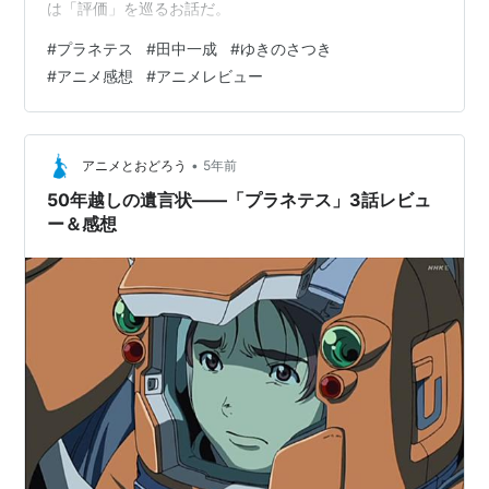
は「評価」を巡るお話だ。
#
プラネテス
#
田中一成
#
ゆきのさつき
#
アニメ感想
#
アニメレビュー
•
アニメとおどろう
5年前
50年越しの遺言状――「プラネテス」3話レビュ
ー＆感想