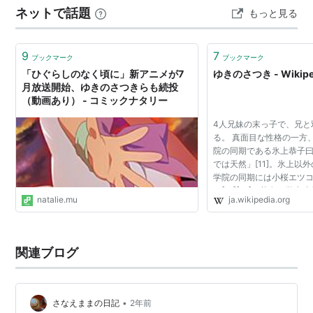
ネットで話題
もっと見る
ブラックラグーン（ファビオラ・イグレシアス）
ブックス限定先着特典+先着特典】【数量限定グッズ…
聖闘士星矢Ω（ユナ）
ストレンジ・プラス/真 ストレンジ・プラス（美羽）
9
7
ブックマーク
ブックマーク
「ひぐらしのなく頃に」新アニメが7
ゆきのさつき - Wikipe
境界のRINNE（魂子）
月放送開始、ゆきのさつきらも続投
城下町のダンデライオン（櫻田五月）
（動画あり） - コミックナタリー
4人兄妹の末っ子で、兄と
ゲーム
る。 真面目な性格の一方
院の同期である氷上恭子
ANUBIS ZONE OF THE ENDERS （ケン・マリネリ
では天然」[11]。氷上以
ス）
学院の同期には小桜エツ
る[12][13]。芸名は学
機動戦士ガンダム外伝 THE BLUE DESTINY（マリオ
natalie.mu
ja.wikipedia.org
使用した名前の一部と、
ン・ウェルチ（EXAMシステム））
わせたもの[11]。 ...
CLANNAD -クラナド-（相楽美佐枝）
関連ブログ
白騎士物語 古の鼓動（ユウリ）
テイルズオブデスティニー2（リムル）
テイルズオブジアビス（アリエッタ）
•
さなえままの日記
2年前