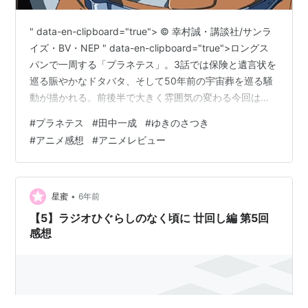
" data-en-clipboard="true"> © 幸村誠・講談社/サンラ
イズ・BV・NEP " data-en-clipboard="true">ロングス
パンで一周する「プラネテス」。3話では保険と遺言状を
巡る賑やかなドタバタ、そして50年前の宇宙葬を巡る騒
動が描かれる。前後半で大きく雰囲気の変わる今回はし
かし、死の先へのメッセージである点で一貫している。
#
プラネテス
#
田中一成
#
ゆきのさつき
#
アニメ感想
#
アニメレビュー
•
星蜜
6年前
【5】ラジオひぐらしのなく頃に 廿回し編 第5回
感想