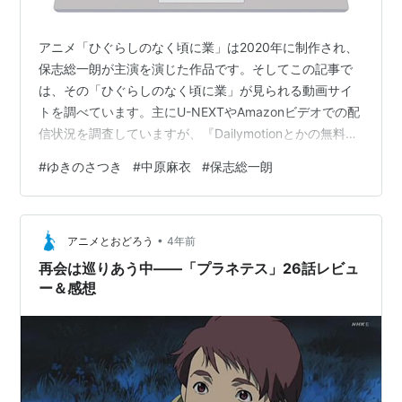
アニメ「ひぐらしのなく頃に業」は2020年に制作され、
保志総一朗が主演を演じた作品です。そしてこの記事で
は、その「ひぐらしのなく頃に業」が見られる動画サイ
トを調べています。主にU-NEXTやAmazonビデオでの配
信状況を調査していますが、『Dailymotionとかの無料サ
イトにはないの？』 『わざわざ登録するのはちょっ
#
ゆきのさつき
#
中原麻衣
#
保志総一朗
と･･･』という方向けに、無料動画サイトのリンクも載せ
ています。動画があったとしても違法アップロードされ
た動画ばかりだと思いますが、気にしない人は無料動画
•
サイトでも動画を探してみてください。1.「ひぐらしのな
アニメとおどろう
4年前
く頃に業」を無料サイトで探す無料サイトで探す場合は
再会は巡りあう中――「プラネテス」26話レビュ
以下のリンクから。…
ー＆感想