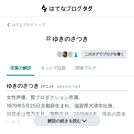
はてなブログ トップ
ゆきのさつき
このタグでブログを書く
言葉の解説
ネットで話題
関連ブログ
ゆきのさつき
(
アニメ
)
【
ゆきのさつき
】
女性声優。賢プロダクション所属。
1970年5月25日京都府生まれ、滋賀県大津市出身。
旧芸名は雪乃五月、雪野五月。2015年5月、現在の芸名
解説の続きを読む
に改名。