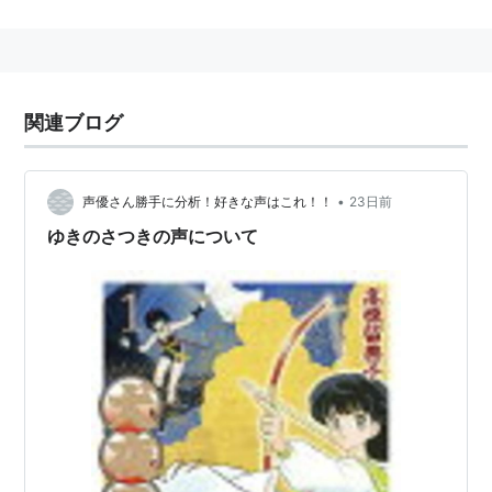
アニメ
中華一番!（メイリィ）
たこやきマントマン（レッド）
トライガン（ミリィ・トンプソン）
関連ブログ
バブルガムクライシス TOKYO 2040（シリア）
それゆけ!宇宙戦艦ヤマモト・ヨーコ（松明屋紅葉）
•
声優さん勝手に分析！好きな声はこれ！！
23日前
犬夜叉（日暮かごめ）
ゆきのさつきの声について
ラブひな（乙姫むつみ）
サイボーグ009 THE CYBORG SOLDIER（003/フラ
ンソワーズ・アルヌール）
機動天使エンジェリックレイヤー（木崎珠代）
フルメタル・パニック!シリーズ（千鳥かなめ）
藍より青し（ティナ・フォスター）
R.O.D -THE TV-（菫川ねねね）
プラネテス（田名部愛（タナベ））