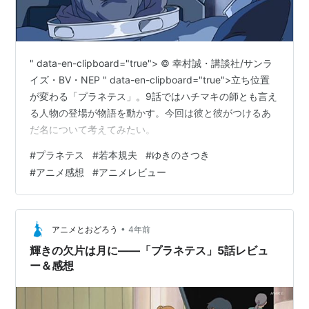
" data-en-clipboard="true"> © 幸村誠・講談社/サンラ
イズ・BV・NEP " data-en-clipboard="true">立ち位置
が変わる「プラネテス」。9話ではハチマキの師とも言え
る人物の登場が物語を動かす。今回は彼と彼がつけるあ
だ名について考えてみたい。
#
プラネテス
#
若本規夫
#
ゆきのさつき
#
アニメ感想
#
アニメレビュー
•
アニメとおどろう
4年前
輝きの欠片は月に――「プラネテス」5話レビュ
ー＆感想