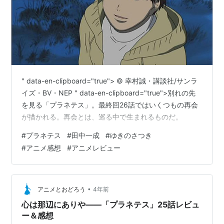
" data-en-clipboard="true"> © 幸村誠・講談社/サンラ
イズ・BV・NEP " data-en-clipboard="true">別れの先
を見る「プラネテス」。最終回26話ではいくつもの再会
が描かれる。再会とは、巡る中で生まれるものだ。
#
プラネテス
#
田中一成
#
ゆきのさつき
#
アニメ感想
#
アニメレビュー
•
アニメとおどろう
4年前
心は那辺にありや――「プラネテス」25話レビュ
ー＆感想