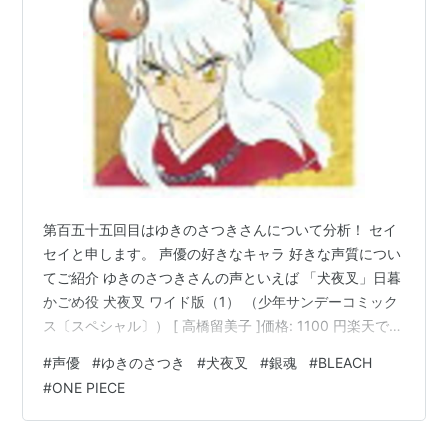
げんしけん／げんしけん2 （春日部咲）
ギャラリーフェイク（三田村小夜子）
ガン×ソード（ユキコ・スティーブンス）
BLEACH（四楓院夜一）
ガンパレード・オーケストラ（加藤ミチル）
ぱにぽにだっしゅ！（橘玲）
うえきの法則（マリリン）
銀魂（志村妙）
第百五十五回目はゆきのさつきさんについて分析！ セイ
女子高生GIRL’S*HIGH （香田あかり）
セイと申します。 声優の好きなキャラ 好きな声質につい
ひぐらしのなく頃に（園崎魅音、園崎詩音）
てご紹介 ゆきのさつきさんの声といえば 「犬夜叉」日暮
ロビーとケロビー（ロビー）
かごめ役 犬夜叉 ワイド版（1） （少年サンデーコミック
ひとひら（榊美麗）
ス〔スペシャル〕） [ 高橋留美子 ]価格: 1100 円楽天で詳
細を見る 優しい声が素敵！！ でも怒ると怖いΣ(･ω･ﾉ)
BLUE DROP 〜天使達の戯曲〜（香月みち子）
#
声優
#
ゆきのさつき
#
犬夜叉
#
銀魂
#
BLEACH
ﾉ！！？ 透き通った声から怒鳴るギャップがすごい！ セ
夏目友人帳／続 夏目友人帳（柊）
#
ONE PIECE
イセイはゆきのさつきさんの声は清楚な声が魅力だと分
バトルスピリッツ 少年激覇ダン（マギサ）
析！ ゆきのさつきさんの声といえば 「銀魂」志村妙役も
ファイ・ブレイン〜神のパズル（アナ・グラム）
忘れちゃいけない！ 清楚だけど清楚じゃない！？ 【楽天