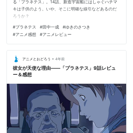
る「プラネテス」。14話、新造宇宙船にはしゃぐハチマ
キは子供のよう。いや、そこに明確な線引などあるのだ
ろうか？
#
プラネテス
#
田中一成
#
ゆきのさつき
#
アニメ感想
#
アニメレビュー
•
アニメとおどろう
4年前
彼女が天使な理由――「プラネテス」9話レビュ
ー＆感想