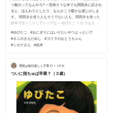
つ魅力ってなんやろ? 一見怖そうな本でも関西弁に訳され
ると、ほんわりとしたり、なんかこう暖かな感じがしま
す。 関西弁を使う人もそうでない人も、関西弁を使った
絵本でほっこりしていってな～ ゆびたこ くせ さなえ ポ
プラ社 おにぎりにはいりたいやつよっといで 岡田よした
#
ゆびたこ
#
おにぎりにはいりたいやつよっといで
か 佼成出版社 オニのきもだめし 岡田 よしたか 小学館 ゴ
#
オニのきもだめし
#
ゴリラのおとうちゃん
リラのおとうちゃん 三浦太郎 こぐま社 シカクさん マッ
#
シカクさん
#
絵本
ク・バーネット/ジョン・クラッセン クレヨンハウス ゆ
びたこ くせ さなえ ポプラ社 もうすぐ１年生になる「わ
たし」は ゆびしゃぶりが やめられません。 「すうたら
…
•
理想は毎日楽しく子育て!
2年前
ついに指ちゅぱ卒業？（３歳）