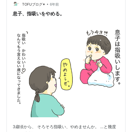
•
◇件の記事はこちら www.yamaokarute.com 何とか卒業
TOFUブログ✴︎
6年前
できましたが、まだはっきりと言葉も意味もわからぬ子
息子、指吸いをやめる。
供に理…
3歳頃から、 そろそろ指吸い、やめませんか。 …と幾度