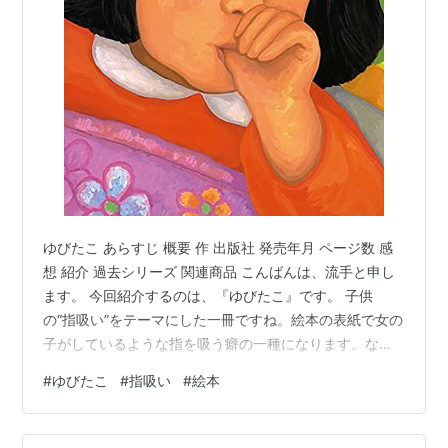
ゆびたこ あらすじ 概要 作 出版社 発売年月 ページ数 感
想 紹介 過去シリーズ 関連商品 こんばんは、流手と申し
ます。 今回紹介するのは、『ゆびたこ』です。 子供
の“指吸い”をテーマにした一冊ですね。絵本の表紙で女の
子がしているような指を吸う癖の一種になります。なか
なか止めさせることができず、困っている親御さんもお
#
ゆびたこ
#
指吸い
#
絵本
られるのではないでしょうか。 実は家の長男もそうでし
て、歯科医のほうから歯並びに影響が出ますよとの報告
を受け、四苦八苦しながら色々と試してみたものです。