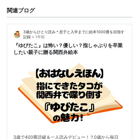
関連ブログ
3歳からひとり読み＊息子と入学までに絵本1000冊を目指す
•
記録
1年前
『ゆびたこ』は怖い？優しい？指しゃぶりを卒業
したい親子に贈る関西弁絵本
3歳で400冊読破＆一人読みデビュー！？0歳から毎日