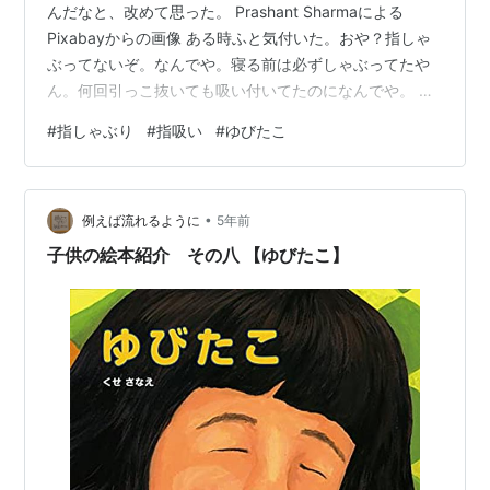
んだなと、改めて思った。 Prashant Sharmaによる
Pixabayからの画像 ある時ふと気付いた。おや？指しゃ
ぶってないぞ。なんでや。寝る前は必ずしゃぶってたや
ん。何回引っこ抜いても吸い付いてたのになんでや。 ど
うやったらやめてくれるかと、周りに相談すると結構
#
指しゃぶり
#
指吸い
#
ゆびたこ
「経験者」が多いことに驚いた。全員やめたきっかけも
年齢も違うけど、共通してたのは、“自分で気付いた”こと
だった。なんで指なんかしゃぶってんねやろと気付いた
•
らすっぱりやめたとみんな言う。何かはわからないけ
例えば流れるように
5年前
ど、トリガーがどこかにあるらしい。 ゆびたこの絵本を
子供の絵本紹介 その八 【ゆびたこ】
読んだり（指しゃぶりながら…