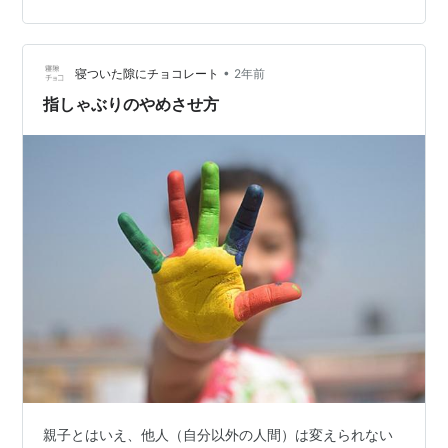
や！」 「あっちいけ！」 夜の就寝時、必ず指をちゅぱち
ゅぱするのですが今夜はしていませんでした。 「（指ち
ゅぱを）もうやめる」 まじか・・・ 効果あり過ぎて怖い
•
です。 この三男くん、指ちゅぱと同時に、もう片方の手
寝ついた隙にチョコレート
2年前
で自分の体のある部分を触る癖があるのですが、それに
指しゃぶりのやめさせ方
ついても「もうやめ…
親子とはいえ、他人（自分以外の人間）は変えられない