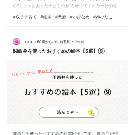
の“ちょっと困った子どもの癖”を救ってくれた一冊の絵本
をご紹介します。その名も——『ゆびたこ』。 子育て中
#
双子子育て
#
絵本
#
悪癖
#
ゆびなめ
#
ゆびたこ
の方、特に「指しゃぶりがなかなかやめられない…」と
悩んでいるご家庭には、ぜひ知ってほしい一冊です。 絵
本の中の“たこ”が、現実にやってきた 内容は、指しゃぶ
•
りがやめられない女の子の親指に、突然「たこ」ができ
コスモス50歳からの生前整理
2年前
てしゃべり出すという…怖すぎる展開(ﾟДﾟ;) しか
関西弁を使ったおすすめの絵本【5選】⑨
も・・・コイツ・…
関西弁を使ったおすすめの絵本9回目です。 関西弁が持