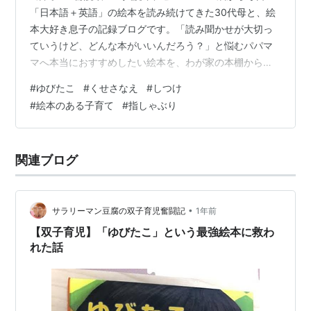
「日本語＋英語」の絵本を読み続けてきた30代母と、絵
本大好き息子の記録ブログです。「読み聞かせが大切っ
ていうけど、どんな本がいいんだろう？」と悩むパパマ
マへ本当におすすめしたい絵本を、わが家の本棚から厳
選して紹介中✨読み聞かせの習慣づけや選び方のヒント
#
ゆびたこ
#
くせさなえ
#
しつけ
もお届けしています✍気になる絵本があったら、ぜひ読
#
絵本のある子育て
#
指しゃぶり
者登録おねがいします♬ ＊＊＊ 子どもの指しゃぶり、ど
うやってやめさせたらいいのか悩んでいませんか？絵本
『ゆびたこ』は、指しゃぶりをやめられない女の子の前
関連ブログ
に、ある日突然あらわれる関西弁の「しゃべるタコ」が
登場するお話です。私自身は関東生まれ関東育…
•
サラリーマン豆腐の双子育児奮闘記
1年前
【双子育児】「ゆびたこ」という最強絵本に救わ
れた話