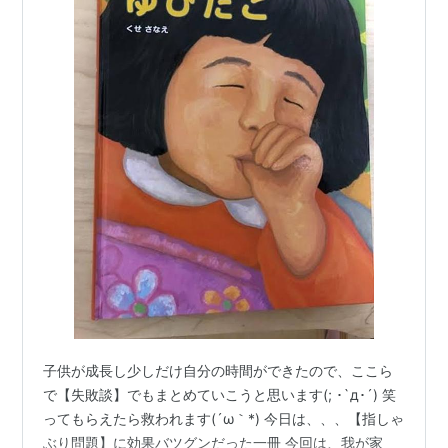
子供が成長し少しだけ自分の時間ができたので、ここら
で【失敗談】でもまとめていこうと思います(; ･`д･´) 笑
ってもらえたら救われます(´ω｀*) 今日は、、、【指しゃ
ぶり問題】に効果バツグンだった一冊 今回は、我が家