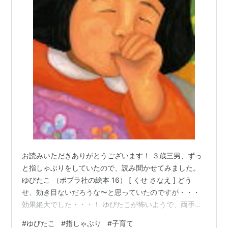
お読みいただきありがとうございます！ ３歳三男、ずっ
と指しゃぶりをしていたので、読み聞かせてみました。
ゆびたこ （ポプラ社の絵本 16） [ くせ さなえ ] どう
せ、効き目ないだろうな〜と思っていたのですが・・・
効果絶大でした・・・！ ゆびたこが怖いようで、両手で
目を覆って震えていました😱 確かに怖い・・・ 「い
#
ゆびたこ
#
指しゃぶり
#
子育て