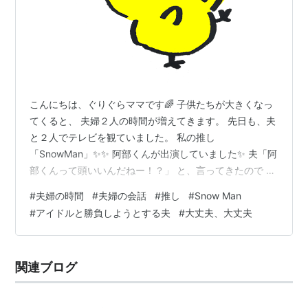
こんにちは、ぐりぐらママです🌈 子供たちが大きくなっ
てくると、 夫婦２人の時間が増えてきます。 先日も、夫
と２人でテレビを観ていました。 私の推し
「SnowMan」✨✨ 阿部くんが出演していました✨ 夫「阿
部くんって頭いいんだねー！？」 と、言ってきたので 私
「そうだよ、上智大学院出てるんだって。 気象予報士で
#
夫婦の時間
#
夫婦の会話
#
推し
#
Snow Man
もあるんだよ。」 とざっくり教えてあげました☺️ 夫「へ
#
アイドルと勝負しようとする夫
#
大丈夫、大丈夫
ぇ〜！すごいな！ 歌えて、踊れて、顔もかっこよくて、
頭もいいのかー！」 と、言うので そうなのよ、そうなの
よ、 今でもずっと勉強続けてて、 他にも資格いっぱい持
関連ブログ
ってるんだよ！ 下積みが長いから いろいろなことも経験
していそうだし、 …