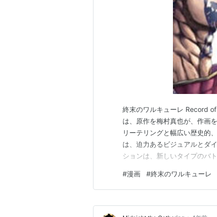
終末のワルキューレ Record o
は、原作を梅村真也が、作画
リーテリングと幅広い歴史的
は、迫力あるビジュアルとダ
ションは、新しいタイプのバト
ルキューレ」は、人類と神々
#
漫画
#
終末のワルキューレ
存続を決定する会議「ラグナ
げます。この作品は、神話と歴