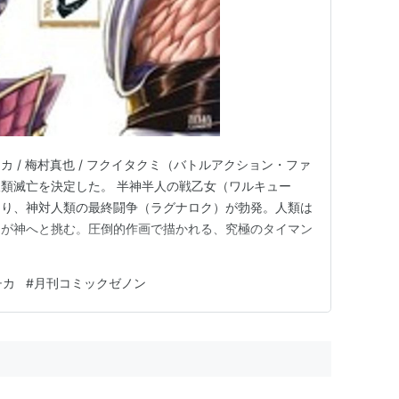
 / 梅村真也 / フクイタクミ（バトルアクション・ファ
類滅亡を決定した。 半神半人の戦乙女（ワルキュー
より、神対人類の最終闘争（ラグナロク）が勃発。人類は
ちが神へと挑む。圧倒的作画で描かれる、究極のタイマン
チカ
#
月刊コミックゼノン