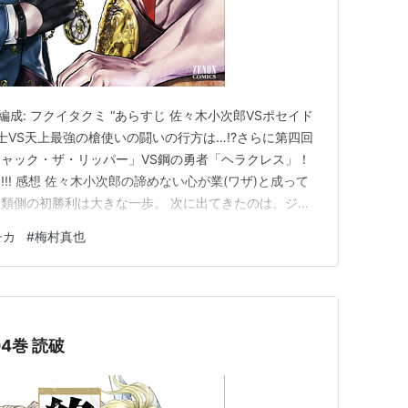
 編成: フクイタクミ “あらすじ 佐々木小次郎VSポセイド
士VS天上最強の槍使いの闘いの行方は…!?さらに第四回
ャック・ザ・リッパー」VS鋼の勇者「ヘラクレス」！
!! 感想 佐々木小次郎の諦めない心が業(ワザ)と成って
類側の初勝利は大きな一歩。 次に出てきたのは、ジャ
彼が神に対抗出来るとは、微塵も思わないけど、奇策で翻
チカ
#
梅村真也
で通用するのか？ それにしても“神器を創出する袋”と
4巻 読破