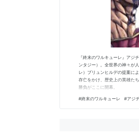
『終末のワルキューレ』アジチカ
ンタジー）。全世界の神々が人
レ）ブリュンヒルデの提案に
存亡をかけ、歴史上の英雄た
勝負がここに開幕。
#
終末のワルキューレ
#
アジ