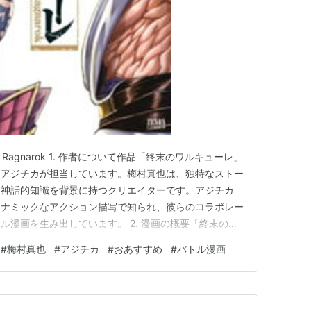
f Ragnarok 1. 作者について作品「終末のワルキューレ」
をアジチカが担当しています。梅村真也は、独特なストー
、神話的知識を背景に持つクリエイターです。アジチカ
イナミックなアクション描写で知られ、彼らのコラボレー
ル漫画を生み出しています。 2. 漫画の概要「終末のワ
の運命をかけた壮大な戦いを描く漫画です。神々が人類の
#
梅村真也
#
アジチカ
#
おあすすめ
#
バトル漫画
ロク」を舞台に、歴史上の英雄たちと神々が戦いを繰り広
…