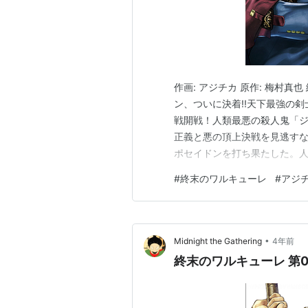
作画: アジチカ 原作: 梅村真也
ン、ついに決着!!天下最強の剣
戦開戦！人類最悪の殺人鬼「ジ
正義と悪の頂上決戦を見逃すな!
ポセイドンを打ち果たした。人
ック・ザ・リッパー。正直、
#
終末のワルキューレ
#
アジ
弄している様子。それもどこま
は、なんとも突飛な発想…
•
Midnight the Gathering
4年前
終末のワルキューレ 第0