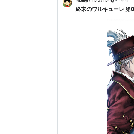
•
Midnight the Gathering
4年前
終末のワルキューレ 第0